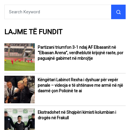
LAJME TË FUNDIT
Partizani triumfon 3-1 ndaj AF Elbasanit në
“Elbasan Arena”, verdheblutë krijojnë raste, por
paguajnë gabimet në mbrojtje
Këngëtari Labinot Rexha i dyshuar për vepër
penale – videoja e të shtënave me armë në një
dasmë çon Policinë te ai
Ekstradohet në Shqipëri kimisti kolumbian i
drogës në Frakull