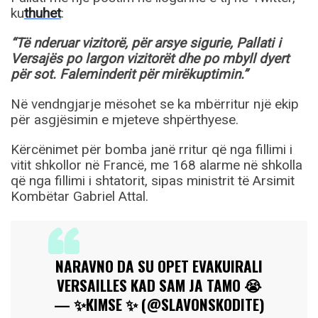
ku
thuhet
:
“Të nderuar vizitorë, për arsye sigurie, Pallati i
Versajës po largon vizitorët dhe po mbyll dyert
për sot. Faleminderit për mirëkuptimin.”
Në vendngjarje mësohet se ka mbërritur një ekip
për asgjësimin e mjeteve shpërthyese.
Kërcënimet për bomba janë rritur që nga fillimi i
vitit shkollor në Francë, me 168 alarme në shkolla
që nga fillimi i shtatorit, sipas ministrit të Arsimit
Kombëtar Gabriel Attal.
NARAVNO DA SU OPET EVAKUIRALI
VERSAILLES KAD SAM JA TAMO 😭
— ✨KIMSE ✨ (@SLAVONSKODITE)