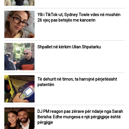
Ylli i TikTok-ut, Sydney Towle vdes në moshën
26 vjeç pas betejës me kancerin
Shpallet në kërkim Ulian Shpatarku
Të dehurit në timon, ta harrojnë përjetësisht
patentën
DJ PM reagon pas zërave për ndarje nga Sarah
Berisha: Edhe mungesa e një përgjigjeje është
përgjigje