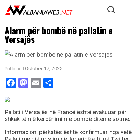
Alarm për bombë në pallatin e
Versajës
October 17, 2023
Published
Facebook
Mastodon
Email
Share
Pallati i Versajës në Francë është evakuuar për
shkak të një kërcënimi me bombë ditën e sotme.
Informacioni përkatës është konfirmuar nga vetë
Pallati me një postim në llogarinë e tij në Twitter,