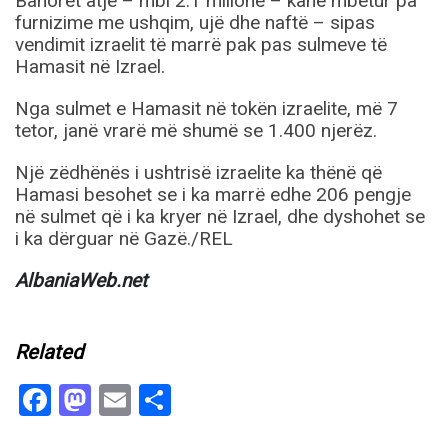
Banorët atje – mbi 2.1 milionë – kanë mbetur pa
furnizime me ushqim, ujë dhe naftë – sipas
vendimit izraelit të marrë pak pas sulmeve të
Hamasit në Izrael.
Nga sulmet e Hamasit në tokën izraelite, më 7
tetor, janë vrarë më shumë se 1.400 njerëz.
Një zëdhënës i ushtrisë izraelite ka thënë që
Hamasi besohet se i ka marrë edhe 206 pengje
në sulmet që i ka kryer në Izrael, dhe dyshohet se
i ka dërguar në Gazë./REL
AlbaniaWeb.net
Related
Facebook
Mastodon
Email
Share