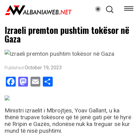
Izraeli premton pushtim tokësor në
Gaza
October 19, 2023
Published
Facebook
Mastodon
Email
Share
Ministri izraelit i Mbrojtjes, Yoav Gallant, u ka
thënë trupave tokësore që të jenë gati për të hyrë
në Rripin e Gazës, ndonëse nuk ka treguar se kur
mund të nisë pushtimi.