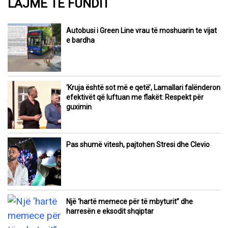
LAJME TË FUNDIT
Autobusi i Green Line vrau të moshuarin te vijat
e bardha
‘Kruja është sot më e qetë’, Lamallari falënderon
efektivët që luftuan me flakët: Respekt për
guximin
Pas shumë vitesh, pajtohen Stresi dhe Clevio
Një ‘hartë memece për të mbyturit” dhe
harresën e eksodit shqiptar