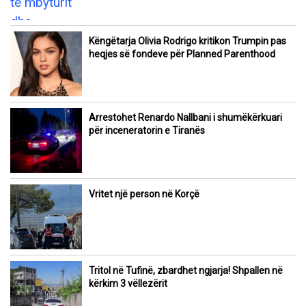
Këngëtarja Olivia Rodrigo kritikon Trumpin pas
heqjes së fondeve për Planned Parenthood
Arrestohet Renardo Nallbani i shumëkërkuari
për inceneratorin e Tiranës
Vritet një person në Korçë
Tritol në Tufinë, zbardhet ngjarja! Shpallen në
kërkim 3 vëllezërit