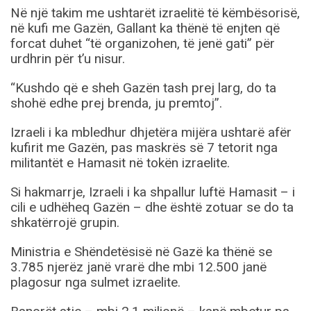
Në një takim me ushtarët izraelitë të këmbësorisë,
në kufi me Gazën, Gallant ka thënë të enjten që
forcat duhet “të organizohen, të jenë gati” për
urdhrin për t’u nisur.
“Kushdo që e sheh Gazën tash prej larg, do ta
shohë edhe prej brenda, ju premtoj”.
Izraeli i ka mbledhur dhjetëra mijëra ushtarë afër
kufirit me Gazën, pas maskrës së 7 tetorit nga
militantët e Hamasit në tokën izraelite.
Si hakmarrje, Izraeli i ka shpallur luftë Hamasit – i
cili e udhëheq Gazën – dhe është zotuar se do ta
shkatërrojë grupin.
Ministria e Shëndetësisë në Gazë ka thënë se
3.785 njerëz janë vrarë dhe mbi 12.500 janë
plagosur nga sulmet izraelite.