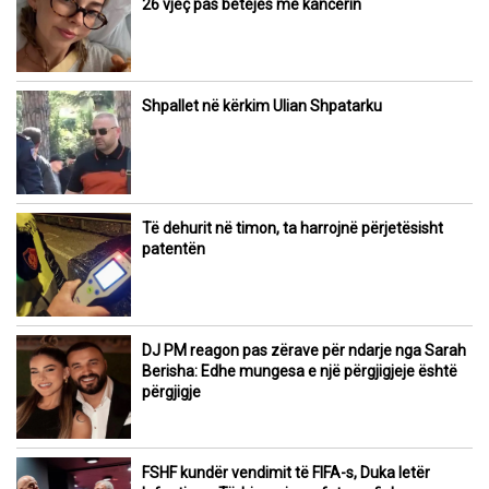
26 vjeç pas betejës me kancerin
Shpallet në kërkim Ulian Shpatarku
Të dehurit në timon, ta harrojnë përjetësisht
patentën
DJ PM reagon pas zërave për ndarje nga Sarah
Berisha: Edhe mungesa e një përgjigjeje është
përgjigje
FSHF kundër vendimit të FIFA-s, Duka letër