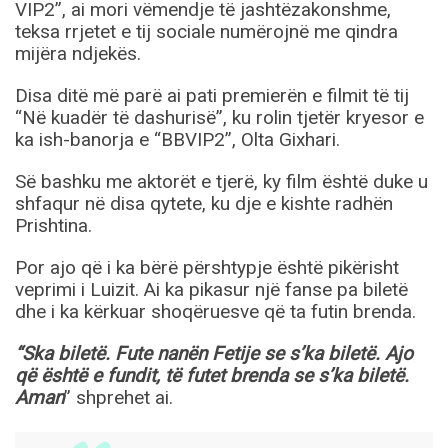
VIP2”, ai mori vëmendje të jashtëzakonshme,
teksa rrjetet e tij sociale numërojnë me qindra
mijëra ndjekës.
Disa ditë më parë ai pati premierën e filmit të tij
“Në kuadër të dashurisë”, ku rolin tjetër kryesor e
ka ish-banorja e “BBVIP2”, Olta Gixhari.
Së bashku me aktorët e tjerë, ky film është duke u
shfaqur në disa qytete, ku dje e kishte radhën
Prishtina.
Por ajo që i ka bërë përshtypje është pikërisht
veprimi i Luizit. Ai ka pikasur një fanse pa biletë
dhe i ka kërkuar shoqëruesve që ta futin brenda.
“Ska biletë. Fute nanën Fetije se s’ka biletë. Ajo
që është e fundit, të futet brenda se s’ka biletë.
Aman
” shprehet ai.