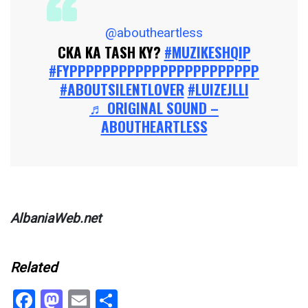
@aboutheartless
CKA KA TASH KY?
#MUZIKESHQIP
#FYPPPPPPPPPPPPPPPPPPPPPPP
#ABOUTSILENTLOVER
#LUIZEJLLI
♬ ORIGINAL SOUND –
ABOUTHEARTLESS
AlbaniaWeb.net
Related
Facebook
Mastodon
Email
Share