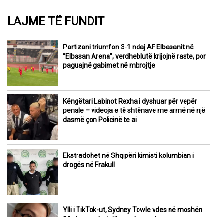
LAJME TË FUNDIT
Partizani triumfon 3-1 ndaj AF Elbasanit në
“Elbasan Arena”, verdheblutë krijojnë raste, por
paguajnë gabimet në mbrojtje
Këngëtari Labinot Rexha i dyshuar për vepër
penale – videoja e të shtënave me armë në një
dasmë çon Policinë te ai
Ekstradohet në Shqipëri kimisti kolumbian i
drogës në Frakull
Ylli i TikTok-ut, Sydney Towle vdes në moshën