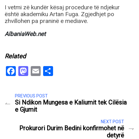
I vetmi zë kundër kësaj procedure të ndjekur
është akademiku Artan Fuga. Zgjedhjet po
zhvillohen pa praninë e mediave.
AlbaniaWeb.net
Related
Facebook
Mastodon
Email
Share
PREVIOUS POST
Si Ndikon Mungesa e Kaliumit tek Cilësia
e Gjumit
NEXT POST
Prokurori Durim Bedini konfirmohet në
detyrë