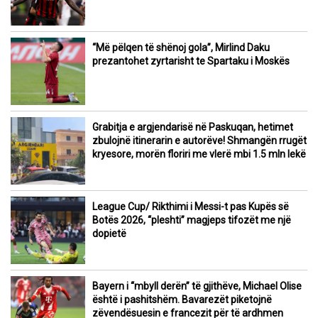
“Më pëlqen të shënoj gola”, Mirlind Daku
prezantohet zyrtarisht te Spartaku i Moskës
Grabitja e argjendarisë në Paskuqan, hetimet
zbulojnë itinerarin e autorëve! Shmangën rrugët
kryesore, morën floriri me vlerë mbi 1.5 mln lekë
League Cup/ Rikthimi i Messi-t pas Kupës së
Botës 2026, “pleshti” magjeps tifozët me një
dopietë
Bayern i “mbyll derën” të gjithëve, Michael Olise
është i pashitshëm. Bavarezët piketojnë
zëvendësuesin e francezit për të ardhmen