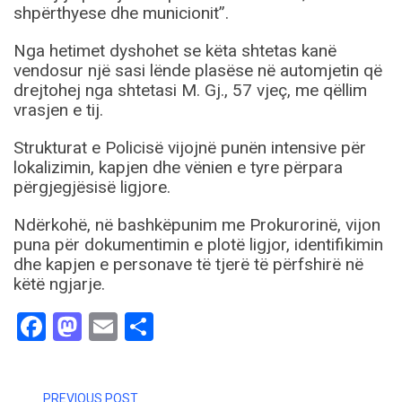
shpërthyese dhe municionit”.
Nga hetimet dyshohet se këta shtetas kanë
vendosur një sasi lënde plasëse në automjetin që
drejtohej nga shtetasi M. Gj., 57 vjeç, me qëllim
vrasjen e tij.
Strukturat e Policisë vijojnë punën intensive për
lokalizimin, kapjen dhe vënien e tyre përpara
përgjegjësisë ligjore.
Ndërkohë, në bashkëpunim me Prokurorinë, vijon
puna për dokumentimin e plotë ligjor, identifikimin
dhe kapjen e personave të tjerë të përfshirë në
këtë ngjarje.
Facebook
Mastodon
Email
Share
PREVIOUS POST