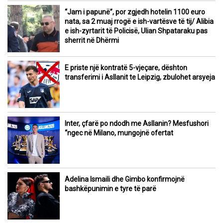
“Jam i papunë”, por zgjedh hotelin 1100 euro
nata, sa 2 muaj rrogë e ish-vartësve të tij/ Alibia
e ish-zyrtarit të Policisë, Ulian Shpataraku pas
sherrit në Dhërmi
E priste një kontratë 5-vjeçare, dështon
transferimi i Asllanit te Leipzig, zbulohet arsyeja
Inter, çfarë po ndodh me Asllanin? Mesfushori
“ngec në Milano, mungojnë ofertat
Adelina Ismaili dhe Gimbo konfirmojnë
bashkëpunimin e tyre të parë