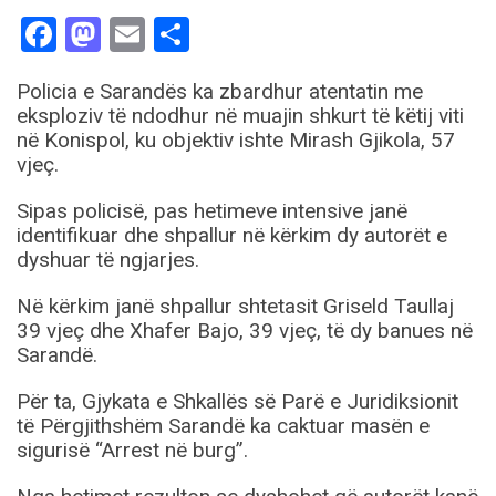
Facebook
Mastodon
Email
Share
Policia e Sarandës ka zbardhur atentatin me
eksploziv të ndodhur në muajin shkurt të këtij viti
në Konispol, ku objektiv ishte Mirash Gjikola, 57
vjeç.
Sipas policisë, pas hetimeve intensive janë
identifikuar dhe shpallur në kërkim dy autorët e
dyshuar të ngjarjes.
Në kërkim janë shpallur shtetasit Griseld Taullaj
39 vjeç dhe Xhafer Bajo, 39 vjeç, të dy banues në
Sarandë.
Për ta, Gjykata e Shkallës së Parë e Juridiksionit
të Përgjithshëm Sarandë ka caktuar masën e
sigurisë “Arrest në burg”.