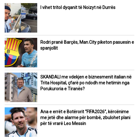
I vihet tritol dyqanit të Noizyt në Durrës
Rodri pranë Barçës, Man.City piketon pasuesin e
spanjollit
SKANDALI me vdekjen e biznesmenit italian në
Trita Hospital, çfarë po ndodh me hetimin nga
Porukuroria e Tiranës?
Ana e errët e Botërorit “FIFA2026”, kërcënime
me jetë dhe alarme për bombë, zbulohet plani
për të vrarë Leo Messin