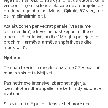
Nga hetimet rezulton se dyshohet që autorët kanë
vendosur një sasi lënde plasëse në automjetin që
drejtohej nga shtetasi Mirash Gjikola, 57 vjeç, me
qëllim eliminimin e tij.
Ata akuzohen për veprat penale “Vrasja me
paramendim”, e kryer në bashkëpunim dhe e
mbetur në tentativë, si dhe “Mbajtja pa leje dhe
prodhimi i armëve, armëve shpërthyese dhe
municionit”.
Njoftimi:
Tentuan të vrisnin me eksploziv një 57-vjeçar në
muajin shkurt të këtij viti.
Pas hetimeve intensive, zbardhet ngjarja,
identifikohen dhe shpallen në kërkim dy autorët e
dyshuar.
Si rezultat i një pune intensive hetimore nga