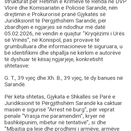
strukturat për Hetimin e Krimeve të Rënda në DVP
Vlorë dhe Komisariatin e Policisë Sarandë, nën
drejtimin e Prokurorisë pranë Gjykatës së
Juridiksionit të Përgjithshëm Sarandë, për
zbardhjen e ngjarjes së ndodhur më datë
05.02.2026, në vendin e quajtur “Kryqëzimi i Urës
së Vrinës”, në Konispol, pas provave të
grumbulluara dhe informacioneve të siguruara, u
bë identifikimi dhe shpallja në kërkim e autorëve
të dyshuar të kësaj ngjarjeje, konkretisht
shtetasve:
G. T., 39 vjeç dhe Xh. B., 39 vjeç, të dy banues në
Sarandë.
Për këta shtetas, Gjykata e Shkallës së Parë e
Juridiksionit të Përgjithshëm Sarandë ka caktuar
masën e sigurisë “Arrest në burg”, për veprat
penale “Vrasja me paramendim”, kryer në
bashkëpunim, mbetur në tentativë”, si dhe
“Mbajtja pa leje dhe prodhimi i armëve, armëve