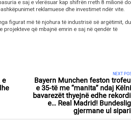
asuria e saj e vlerësuar kap shifrën rreth 8 milionë dol
, bashkëpunimet reklamuese dhe investimet ndër vite.
ga figurat më të njohura të industrisë së argëtimit, d
he projekteve që mbajnë emrin e saj në qendër të
NEXT PO
 e
Bayern Munchen feston trofe
dhe
e 35-të me “manita” ndaj Këlni
bavarezët thyejnë edhe rekord
e… Real Madrid! Bundesli
gjermane ul sipar