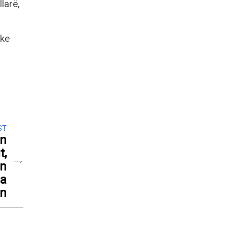
larë,
uke
ST
un
t,
in
ga
in