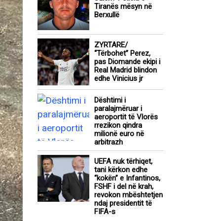
Tiranës mësyn në
Berxullë
ZYRTARE/
“Tërbohet” Perez,
pas Diomande ekipi i
Real Madrid blindon
edhe Vinicius jr
Dështimi i
paralajmëruar i
aeroportit të Vlorës
rrezikon qindra
milionë euro në
arbitrazh
UEFA nuk tërhiqet,
tani kërkon edhe
“kokën” e Infantinos,
FSHF i del në krah,
revokon mbështetjen
ndaj presidentit të
FIFA-s