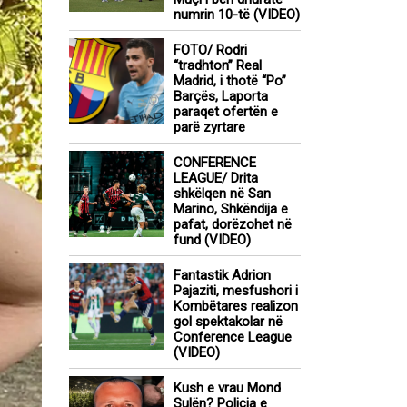
numrin 10-të (VIDEO)
FOTO/ Rodri
“tradhton” Real
Madrid, i thotë “Po”
Barçës, Laporta
paraqet ofertën e
parë zyrtare
CONFERENCE
LEAGUE/ Drita
shkëlqen në San
Marino, Shkëndija e
pafat, dorëzohet në
fund (VIDEO)
Fantastik Adrion
Pajaziti, mesfushori i
Kombëtares realizon
gol spektakolar në
Conference League
(VIDEO)
Kush e vrau Mond
Sulën? Policia e