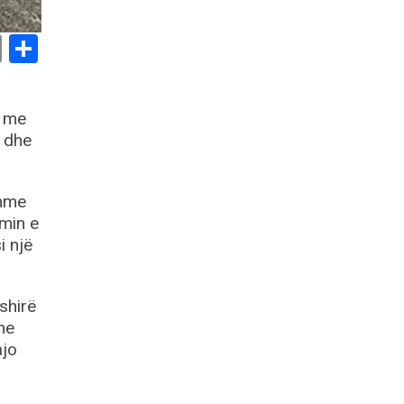
book
stodon
Email
Share
r me
e dhe
shme
imin e
i një
shirë
me
ajo