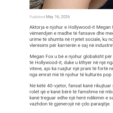
May 16, 2026
Published
Aktorja e njohur e Hollywood-it Megan F
vëmendjen e madhe të fansave dhe medi
urime të shumta në rrjetet sociale, ku 
vlerësimi për karrierën e saj në industrin
Megan Fox u bë e njohur globalisht për
të Hollywood-it, duke u kthyer në një n
viteve, ajo ka ruajtur një prani të fortë
nga emrat më të njohur të kulturës pop
Në këtë 40-vjetor, fansat kanë rikujtua
rolet që e kanë bërë të famshme në mb
kanë treguar edhe një herë ndikimin e 
vazhdon të gjenerojë në çdo paraqitje.