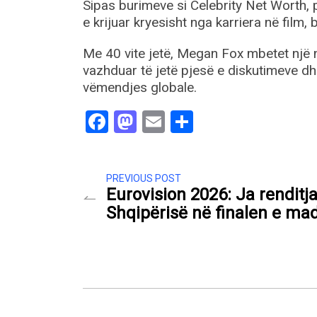
Sipas burimeve si Celebrity Net Worth, p
e krijuar kryesisht nga karriera në film
Me 40 vite jetë, Megan Fox mbetet një n
vazhduar të jetë pjesë e diskutimeve d
vëmendjes globale.
Facebook
Mastodon
Email
Share
PREVIOUS POST
Eurovision 2026: Ja renditja
Shqipërisë në finalen e ma