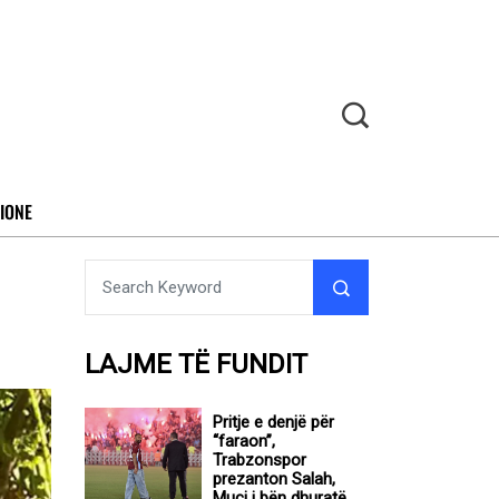
IONE
LAJME TË FUNDIT
Pritje e denjë për
“faraon”,
Trabzonspor
prezanton Salah,
Muçi i bën dhuratë