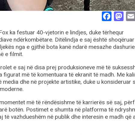
Face
Ma
ox ka festuar 40-vjetorin e lindjes, duke tërhequr
ave ndërkombëtare. Ditëlindja e saj është shoqërua
ndjekës nga e gjithë bota kanë ndarë mesazhe dashuri
ë e filmit.
 rolet e saj në disa prej produksioneve më të sukses
ga figurat më të komentuara të ekranit të madh. Me kal
 në media dhe në projekte artistike, duke u konsideruar s
 moderne.
r momentet më të rëndësishme të karrierës së saj, përf
arë botën. Postimet e shumta në platforma të ndrysh
saj të vazhdueshëm në publik dhe interesin e madh që 