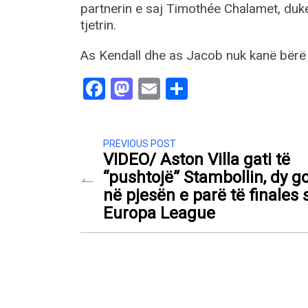
partnerin e saj Timothée Chalamet, duke 
tjetrin.
As Kendall dhe as Jacob nuk kanë bërë 
Facebook
Mastodon
Email
Share
PREVIOUS POST
VIDEO/ Aston Villa gati të
“pushtojë” Stambollin, dy g
në pjesën e parë të finales 
Europa League