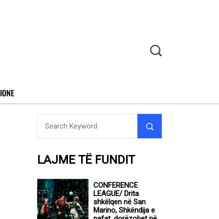
IONE
LAJME TË FUNDIT
CONFERENCE
LEAGUE/ Drita
shkëlqen në San
Marino, Shkëndija e
pafat, dorëzohet në