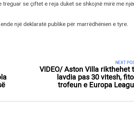
treguar se çiftet e reja duket se shkojnë mirë me njër
ende një deklaratë publike për marrëdhënien e tyre.
NEXT PO
VIDEO/ Aston Villa rikthehet 
ola
lavdia pas 30 vitesh, fit
së
trofeun e Europa Leag