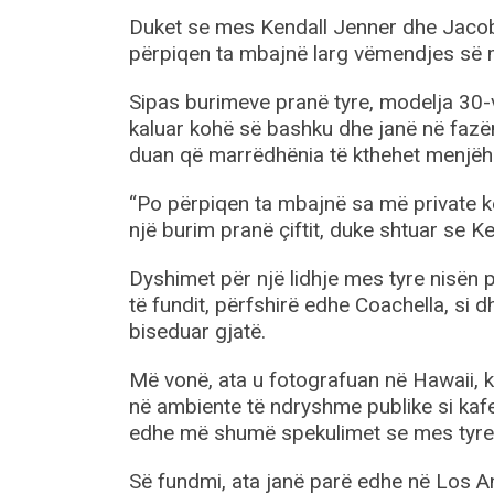
Duket se mes Kendall Jenner dhe Jacob 
përpiqen ta mbajnë larg vëmendjes së 
Sipas burimeve pranë tyre, modelja 30-v
kaluar kohë së bashku dhe janë në fazën 
duan që marrëdhënia të kthehet menjëher
“Po përpiqen ta mbajnë sa më private kë
një burim pranë çiftit, duke shtuar se Ke
Dyshimet për një lidhje mes tyre nisën
të fundit, përfshirë edhe Coachella, si d
biseduar gjatë.
Më vonë, ata u fotografuan në Hawaii, k
në ambiente të ndryshme publike si kaf
edhe më shumë spekulimet se mes tyre
Së fundmi, ata janë parë edhe në Los A