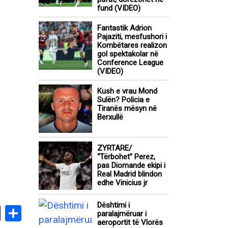
fund (VIDEO)
Fantastik Adrion
Pajaziti, mesfushori i
Kombëtares realizon
gol spektakolar në
Conference League
(VIDEO)
Kush e vrau Mond
Sulën? Policia e
Tiranës mësyn në
Berxullë
ZYRTARE/
“Tërbohet” Perez,
pas Diomande ekipi i
Real Madrid blindon
edhe Vinicius jr
Dështimi i
book
stodon
Email
Share
paralajmëruar i
aeroportit të Vlorës