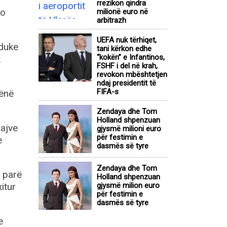
rrezikon qindra
po
milionë euro në
arbitrazh
UEFA nuk tërhiqet,
 duke
tani kërkon edhe
“kokën” e Infantinos,
k
FSHF i del në krah,
revokon mbështetjen
ndaj presidentit të
FIFA-s
hënë
Zendaya dhe Tom
Holland shpenzuan
uajve
gjysmë milioni euro
për festimin e
e
dasmës së tyre
Zendaya dhe Tom
u parë
Holland shpenzuan
itur
gjysmë milion euro
për festimin e
dasmës së tyre
e