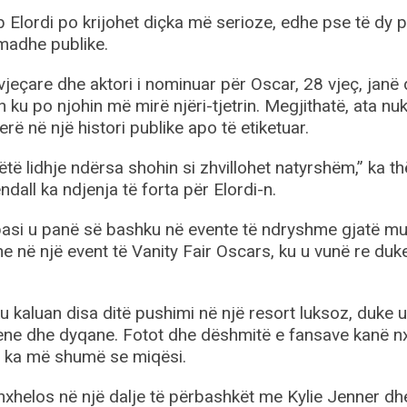
Elordi po krijohet diçka më serioze, edhe pse të dy 
madhe publike.
jeçare dhe aktori i nominuar për Oscar, 28 vjeç, janë
ku po njohin më mirë njëri-tjetrin. Megjithatë, ata nu
ë në një histori publike apo të etiketuar.
të lidhje ndërsa shohin si zhvillohet natyrshëm,” ka t
ndall ka ndjenja të forta për Elordi-n.
 pasi u panë së bashku në evente të ndryshme gjatë m
he në një event të Vanity Fair Oscars, ku u vunë re duk
u kaluan disa ditë pushimi në një resort luksoz, duke 
ene dhe dyqane. Fotot dhe dëshmitë e fansave kanë nx
 ka më shumë se miqësi.
nxhelos në një dalje të përbashkët me Kylie Jenner dh