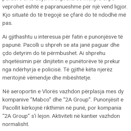
veprohet është e papranueshme për një vend ligjor.
Kjo situatë do të tregojë se çfarë do të ndodhë më
pas.
Ai gjithashtu u interesua për fatin e punonjësve të
papunë. Pacolli u shpreh se ata janë paguar dhe
çdo detyrim do të përmbushet. Ai shprehu
shqetësimin për dinjitetin e punëtorëve të prekur
nga ndërhyrja e policisë. Të gjithë këta njerëz
meritojnë vëmendje dhe mbështetje.
Në aeroportin e Vlorës vazhdon përplasja mes dy
kompanive “Mabco” dhe “2A Group”. Punonjësit e
Pacollit kërkojnë rikthimin në punë, por kompania
“2A Group” s’i lejon. Aktiviteti në kantier vazhdon
normalisht.