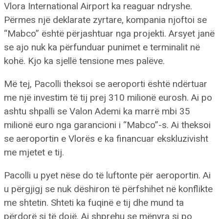
Vlora International Airport ka reaguar ndryshe.
Përmes një deklarate zyrtare, kompania njoftoi se
“Mabco” është përjashtuar nga projekti. Arsyet janë
se ajo nuk ka përfunduar punimet e terminalit në
kohë. Kjo ka sjellë tensione mes palëve.
Më tej, Pacolli theksoi se aeroporti është ndërtuar
me një investim të tij prej 310 milionë eurosh. Ai po
ashtu shpalli se Valon Ademi ka marrë mbi 35
milionë euro nga garancioni i “Mabco”-s. Ai theksoi
se aeroportin e Vlorës e ka financuar ekskluzivisht
me mjetet e tij.
Pacolli u pyet nëse do të luftonte për aeroportin. Ai
u përgjigj se nuk dëshiron të përfshihet në konflikte
me shtetin. Shteti ka fuqinë e tij dhe mund ta
përdorë si të dojë. Ai shprehu se mënyra si po