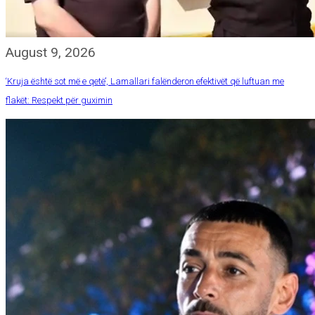
August 9, 2026
‘Kruja është sot më e qetë’, Lamallari falënderon efektivët që luftuan me
flakët: Respekt për guximin