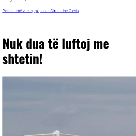
Pas shumë vitesh, pajtohen Stresi dhe Clevio
Nuk dua të luftoj me
shtetin!