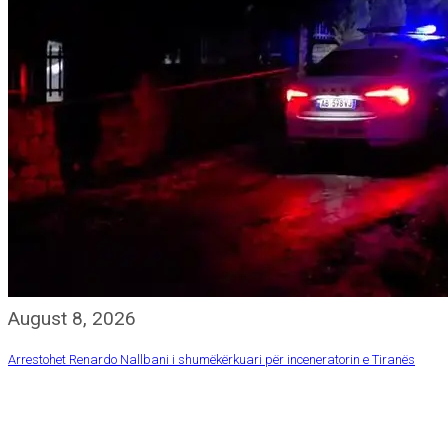
August 8, 2026
Arrestohet Renardo Nallbani i shumëkërkuari për inceneratorin e Tiranës