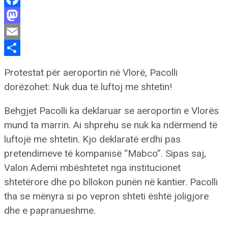
Facebook
Mastodon
Email
Share
Protestat për aeroportin në Vlorë, Pacolli
dorëzohet: Nuk dua të luftoj me shtetin!
Behgjet Pacolli ka deklaruar se aeroportin e Vlorës
mund ta marrin. Ai shprehu se nuk ka ndërmend të
luftojë me shtetin. Kjo deklaratë erdhi pas
pretendimeve të kompanisë “Mabco”. Sipas saj,
Valon Ademi mbështetet nga institucionet
shtetërore dhe po bllokon punën në kantier. Pacolli
tha se mënyra si po vepron shteti është joligjore
dhe e papranueshme.