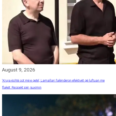
August 9, 2026
‘Kruja është sot më e qetë’, Lamallari falënderon efektivët që luftuan me
flakët: Respekt për guximin