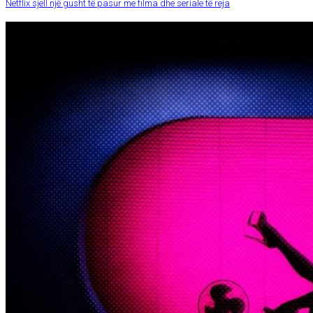
Netflix sjell një gusht të pasur me filma dhe seriale të reja