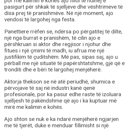
por me kalimin e kohës ajo filloi të ndihej e
pasigurt për shkak të sjelljeve dhe vështrimeve të
disa prej të pranishmëve. Në një moment, ajo
vendosi të largohej nga festa.
Panettiere rrëfen se, ndërsa po përgatitej të dilte,
një nga burrat e pranishëm, të cilin ajo e
përshkruan si aktor dhe regjisor i njohur dhe
fitues i një çmimi të madh, iu afrua me një
justifikim të çuditshëm. Më pas, sipas saj, ajo u
përball me një situatë të papërshtatshme, gjë që e
tronditi dhe e bëri të largohej menjëherë.
Aktorja thekson se në atë periudhë, shumica e
përvojave të saj në industri kanë qenë
profesionale, por ka pasur edhe raste të izoluara
sjelljesh të pakëndshme që ajo i ka kuptuar më
mirë me kalimin e kohës.
Ajo shton se nuk e ka ndarë menjëherë ngjarjen
me të tjerët, duke e menduar fillimisht si një