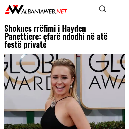
Shokues rrëfimi i Hayden
Panettiere: çfarë ndodhi në atë
festë private