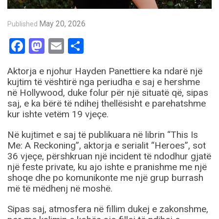
May 20, 2026
Published
Facebook
Mastodon
Email
Share
Aktorja e njohur Hayden Panettiere ka ndarë një
kujtim të vështirë nga periudha e saj e hershme
në Hollywood, duke folur për një situatë që, sipas
saj, e ka bërë të ndihej thellësisht e parehatshme
kur ishte vetëm 19 vjeçe.
Në kujtimet e saj të publikuara në librin “This Is
Me: A Reckoning”, aktorja e serialit “Heroes”, sot
36 vjeçe, përshkruan një incident të ndodhur gjatë
një feste private, ku ajo ishte e pranishme me një
shoqe dhe po komunikonte me një grup burrash
më të mëdhenj në moshë.
Sipas saj, atmosfera në fillim dukej e zakonshme,