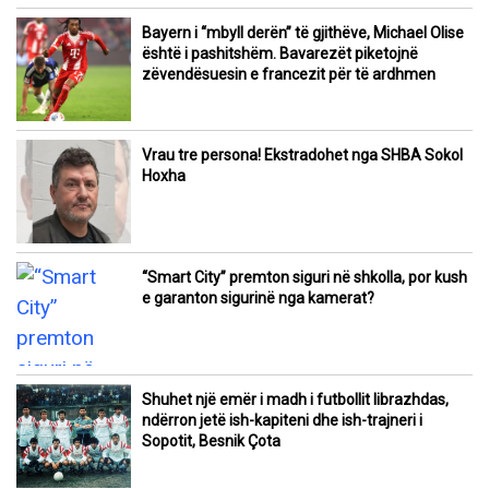
Bayern i “mbyll derën” të gjithëve, Michael Olise
është i pashitshëm. Bavarezët piketojnë
zëvendësuesin e francezit për të ardhmen
Vrau tre persona! Ekstradohet nga SHBA Sokol
Hoxha
“Smart City” premton siguri në shkolla, por kush
e garanton sigurinë nga kamerat?
Shuhet një emër i madh i futbollit librazhdas,
ndërron jetë ish-kapiteni dhe ish-trajneri i
Sopotit, Besnik Çota