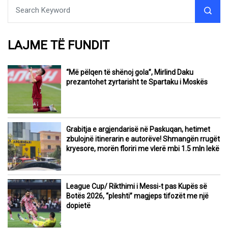
LAJME TË FUNDIT
“Më pëlqen të shënoj gola”, Mirlind Daku
prezantohet zyrtarisht te Spartaku i Moskës
Grabitja e argjendarisë në Paskuqan, hetimet
zbulojnë itinerarin e autorëve! Shmangën rrugët
kryesore, morën floriri me vlerë mbi 1.5 mln lekë
League Cup/ Rikthimi i Messi-t pas Kupës së
Botës 2026, “pleshti” magjeps tifozët me një
dopietë