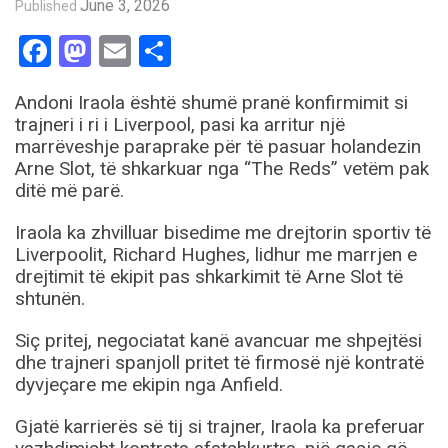
June 3, 2026
Published
Facebook
Mastodon
Email
Share
Andoni Iraola është shumë pranë konfirmimit si
trajneri i ri i Liverpool, pasi ka arritur një
marrëveshje paraprake për të pasuar holandezin
Arne Slot, të shkarkuar nga “The Reds” vetëm pak
ditë më parë.
Iraola ka zhvilluar bisedime me drejtorin sportiv të
Liverpoolit, Richard Hughes, lidhur me marrjen e
drejtimit të ekipit pas shkarkimit të Arne Slot të
shtunën.
Siç pritej, negociatat kanë avancuar me shpejtësi
dhe trajneri spanjoll pritet të firmosë një kontratë
dyvjeçare me ekipin nga Anfield.
Gjatë karrierës së tij si trajner, Iraola ka preferuar