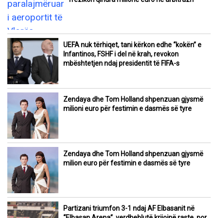
UEFA nuk tërhiqet, tani kërkon edhe “kokën” e
Infantinos, FSHF i del në krah, revokon
mbështetjen ndaj presidentit të FIFA-s
Zendaya dhe Tom Holland shpenzuan gjysmë
milioni euro për festimin e dasmës së tyre
Zendaya dhe Tom Holland shpenzuan gjysmë
milion euro për festimin e dasmës së tyre
Partizani triumfon 3-1 ndaj AF Elbasanit në
“Elbasan Arena”, verdheblutë krijojnë raste, por