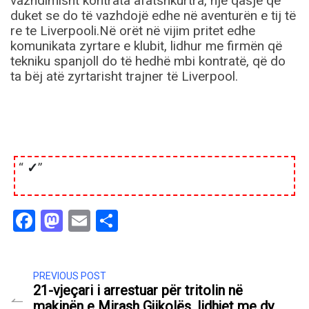
vazhdimisht kontrata afatshkurtra, një qasje që
duket se do të vazhdojë edhe në aventurën e tij të
re te Liverpooli.Në orët në vijim pritet edhe
komunikata zyrtare e klubit, lidhur me firmën që
tekniku spanjoll do të hedhë mbi kontratë, që do
ta bëj atë zyrtarisht trajner të Liverpool.
“
✓
”
Facebook
Mastodon
Email
Share
PREVIOUS POST
21-vjeçari i arrestuar për tritolin në
makinën e Mirash Gjikolës, lidhjet me dy