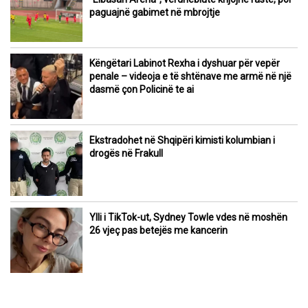
paguajnë gabimet në mbrojtje
Këngëtari Labinot Rexha i dyshuar për vepër
penale – videoja e të shtënave me armë në një
dasmë çon Policinë te ai
Ekstradohet në Shqipëri kimisti kolumbian i
drogës në Frakull
Ylli i TikTok-ut, Sydney Towle vdes në moshën
26 vjeç pas betejës me kancerin