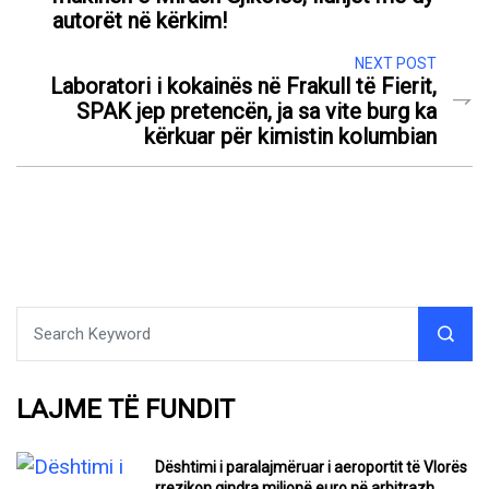
autorët në kërkim!
NEXT POST
Laboratori i kokainës në Frakull të Fierit,
SPAK jep pretencën, ja sa vite burg ka
kërkuar për kimistin kolumbian
LAJME TË FUNDIT
Dështimi i paralajmëruar i aeroportit të Vlorës
rrezikon qindra milionë euro në arbitrazh