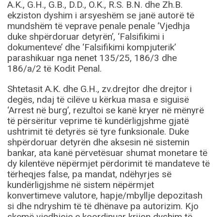
A.K., G.H., G.B., D.D., O.K., R.S. B.N. dhe Zh.B.
ekziston dyshim i arsyeshëm se janë autorë të
mundshëm të veprave penale penale ‘Vjedhja
duke shpërdoruar detyrën’, ‘Falsifikimi i
dokumenteve’ dhe ‘Falsifikimi kompjuterik’
parashikuar nga nenet 135/25, 186/3 dhe
186/a/2 të Kodit Penal.
Shtetasit A.K. dhe G.H., zv.drejtor dhe drejtor i
degës, ndaj të cilëve u kërkua masa e siguisë
‘Arrest në burg’, rezultoi se kanë kryer në mënyrë
të përsëritur veprime të kundërligjshme gjatë
ushtrimit të detyrës së tyre funksionale. Duke
shpërdoruar detyrën dhe aksesin në sistemin
bankar, ata kanë përvetësuar shumat monetare të
dy kilentëve nëpërmjet përdorimit të mandateve të
tërheqjes false, pa mandat, ndëhyrjes së
kundërligjshme në sistem nëpërmjet
konvertimeve valutore, hapje/mbyllje depozitash
si dhe ndryshim të të dhënave pa autorizim. Kjo
skemë vjedhjeje e koordinuar krijon dyshim të