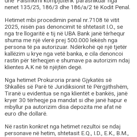
dhe ‘Falsifikimi kompjuterik’ parashikuar nga
nenet 135/25, 186/3 dhe 186/a/2 të Kodit Penal.
Hetimet mbi procedimin penal nr.7108 të vitit
2025, nisën pas denoncimit të shtetasit I.O., se
nga tre llogaritë e tij në UBA Bank janë tërhequr
shuma me një vlerë prej 500.000 lekësh nga
persona të pa autorizuar. Ndërkohë që një tjetër
kallëzim u krye nga vetë banka, e cila denoncoi
rastin për tërheqjen e shumave pa autorizim ndaj
klientes A.K në të njëjtën degë.
Nga hetimet Prokuroria pranë Gjykatës së
Shkallës së Parë të Juridiksionit të Përgjithshëm,
Tiranë u evidentua se nga klientët e bankës, janë
kryer 30 tërheqje pa mandat si dhe janë hapur e
mbyllur pa autorizim disa depozita me afat në
euro dhe dollarë.
Në rastin konkret nga hetimet rezultoi se ndaj
personave në hetim, shtetasit E.Q., I.D., E.K., B.M.,