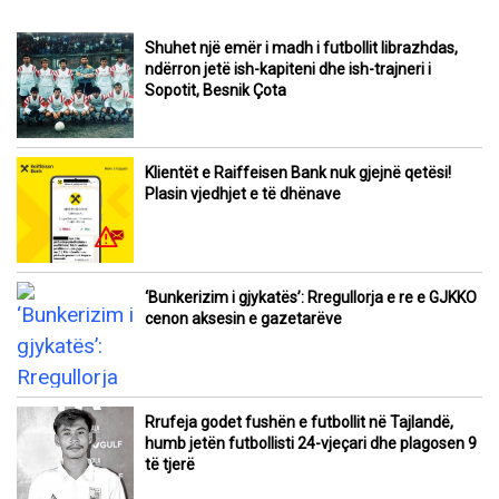
Shuhet një emër i madh i futbollit librazhdas,
ndërron jetë ish-kapiteni dhe ish-trajneri i
Sopotit, Besnik Çota
Klientët e Raiffeisen Bank nuk gjejnë qetësi!
Plasin vjedhjet e të dhënave
‘Bunkerizim i gjykatës’: Rregullorja e re e GJKKO
cenon aksesin e gazetarëve
Rrufeja godet fushën e futbollit në Tajlandë,
humb jetën futbollisti 24-vjeçari dhe plagosen 9
të tjerë