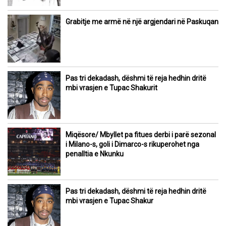
Grabitje me armë në një argjendari në Paskuqan
Pas tri dekadash, dëshmi të reja hedhin dritë
mbi vrasjen e Tupac Shakurit
Miqësore/ Mbyllet pa fitues derbi i parë sezonal
i Milano-s, goli i Dimarco-s rikuperohet nga
penalltia e Nkunku
Pas tri dekadash, dëshmi të reja hedhin dritë
mbi vrasjen e Tupac Shakur