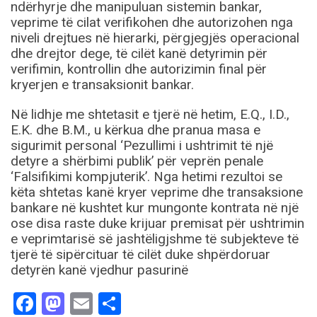
ndërhyrje dhe manipuluan sistemin bankar,
veprime të cilat verifikohen dhe autorizohen nga
niveli drejtues në hierarki, përgjegjës operacional
dhe drejtor dege, të cilët kanë detyrimin për
verifimin, kontrollin dhe autorizimin final për
kryerjen e transaksionit bankar.
Në lidhje me shtetasit e tjerë në hetim, E.Q., I.D.,
E.K. dhe B.M., u kërkua dhe pranua masa e
sigurimit personal ‘Pezullimi i ushtrimit të një
detyre a shërbimi publik’ për veprën penale
‘Falsifikimi kompjuterik’. Nga hetimi rezultoi se
këta shtetas kanë kryer veprime dhe transaksione
bankare në kushtet kur mungonte kontrata në një
ose disa raste duke krijuar premisat për ushtrimin
e veprimtarisë së jashtëligjshme të subjekteve të
tjerë të sipërcituar të cilët duke shpërdoruar
detyrën kanë vjedhur pasurinë
Facebook
Mastodon
Email
Share