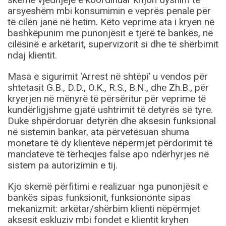
arsyeshëm mbi konsumimin e veprës penale për
të cilën janë në hetim. Këto veprime ata i kryen në
bashkëpunim me punonjësit e tjerë të bankës, në
cilësinë e arkëtarit, supervizorit si dhe të shërbimit
ndaj klientit.
Masa e sigurimit ‘Arrest në shtëpi’ u vendos për
shtetasit G.B., D.D., O.K., R.S., B.N., dhe Zh.B., për
kryerjen në mënyrë të përsëritur për veprime të
kundërligjshme gjatë ushtrimit të detyrës së tyre.
Duke shpërdoruar detyrën dhe aksesin funksional
në sistemin bankar, ata përvetësuan shuma
monetare të dy klientëve nëpërmjet përdorimit të
mandateve të tërheqjes false apo ndërhyrjes në
sistem pa autorizimin e tij.
Kjo skemë përfitimi e realizuar nga punonjësit e
bankës sipas funksionit, funksiononte sipas
mekanizmit: arkëtar/shërbim klienti nëpërmjet
aksesit eskluziv mbi fondet e klientit kryhen