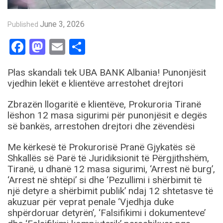
June 3, 2026
Published
Facebook
Mastodon
Email
Share
Plas skandali tek UBA BANK Albania! Punonjësit
vjedhin lekët e klientëve arrestohet drejtori
Zbrazën llogaritë e klientëve, Prokuroria Tiranë
lëshon 12 masa sigurimi për punonjësit e degës
së bankës, arrestohen drejtori dhe zëvendësi
Me kërkesë të Prokurorisë Pranë Gjykatës së
Shkallës së Parë të Juridiksionit të Përgjithshëm,
Tiranë, u dhanë 12 masa sigurimi, ‘Arrest në burg’,
‘Arrest në shtëpi’ si dhe ‘Pezullimi i shërbimit të
një detyre a shërbimit publik’ ndaj 12 shtetasve të
akuzuar për veprat penale ‘Vjedhja duke
shpërdoruar detyrën’, ‘Falsifikimi i dokumenteve’