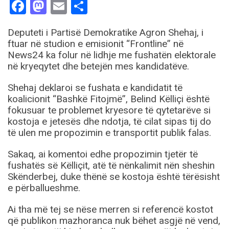
Facebook
Mastodon
Email
Share
Deputeti i Partisë Demokratike Agron Shehaj, i
ftuar në studion e emisionit “Frontline” në
News24 ka folur në lidhje me fushatën elektorale
në kryeqytet dhe betejën mes kandidatëve.
Shehaj deklaroi se fushata e kandidatit të
koalicionit “Bashkë Fitojmë”, Belind Këlliçi është
fokusuar te problemet kryesore të qytetarëve si
kostoja e jetesës dhe ndotja, të cilat sipas tij do
të ulen me propozimin e transportit publik falas.
Sakaq, ai komentoi edhe propozimin tjetër të
fushatës së Këlliçit, atë të nënkalimit nën sheshin
Skënderbej, duke thënë se kostoja është tërësisht
e përballueshme.
Ai tha më tej se nëse merren si referencë kostot
që publikon mazhoranca nuk bëhet asgjë në vend,