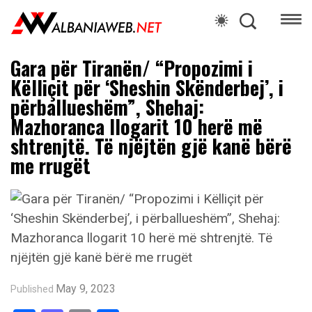
Gara për Tiranën/ “Propozimi i
Këlliçit për ‘Sheshin Skënderbej’, i
përballueshëm”, Shehaj:
Mazhoranca llogarit 10 herë më
shtrenjtë. Të njëjtën gjë kanë bërë
me rrugët
May 9, 2023
Published