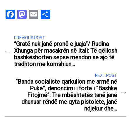
Facebook
Mastodon
Email
Share
PREVIOUS POST
“Gratë nuk janë pronë e juaja”/ Rudina
Xhunga për masakrën në Itali: Të qëllosh
bashkëshorten sepse mendon se ajo të
tradhton me komshiun…
NEXT POST
“Banda socialiste qarkullon me armë në
Pukë”, denoncimi i fortë i “Bashkë
Fitojmë”: Tre mbështetës tanë janë
dhunuar rëndë me qyta pistolete, janë
ndjekur dhe…