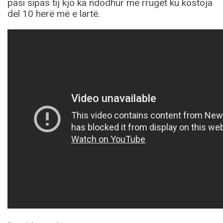
pasi sipas tij kjo ka ndodhur me rrugët ku kostoja
del 10 herë më e lartë.