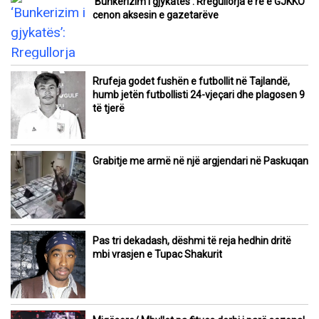
‘Bunkerizim i gjykatës’: Rregullorja e re e GJKKO
cenon aksesin e gazetarëve
Rrufeja godet fushën e futbollit në Tajlandë,
humb jetën futbollisti 24-vjeçari dhe plagosen 9
të tjerë
Grabitje me armë në një argjendari në Paskuqan
Pas tri dekadash, dëshmi të reja hedhin dritë
mbi vrasjen e Tupac Shakurit