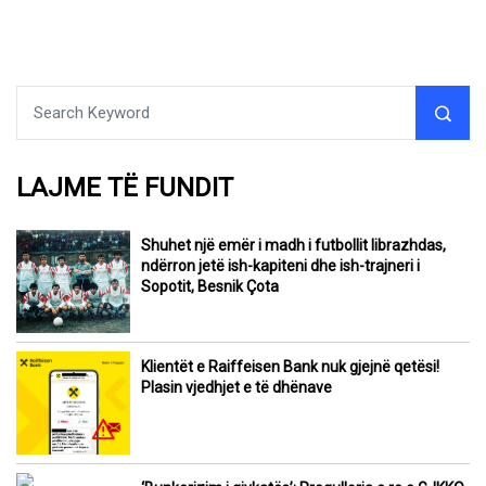
LAJME TË FUNDIT
Shuhet një emër i madh i futbollit librazhdas,
ndërron jetë ish-kapiteni dhe ish-trajneri i
Sopotit, Besnik Çota
Klientët e Raiffeisen Bank nuk gjejnë qetësi!
Plasin vjedhjet e të dhënave