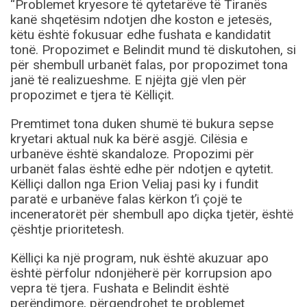
“Problemet kryesore të qytetarëve të Tiranës
kanë shqetësim ndotjen dhe koston e jetesës,
këtu është fokusuar edhe fushata e kandidatit
tonë. Propozimet e Belindit mund të diskutohen, si
për shembull urbanët falas, por propozimet tona
janë të realizueshme. E njëjta gjë vlen për
propozimet e tjera të Këlliçit.
Premtimet tona duken shumë të bukura sepse
kryetari aktual nuk ka bërë asgjë. Cilësia e
urbanëve është skandaloze. Propozimi për
urbanët falas është edhe për ndotjen e qytetit.
Këlliçi dallon nga Erion Veliaj pasi ky i fundit
paratë e urbanëve falas kërkon t’i çojë te
inceneratorët për shembull apo diçka tjetër, është
çështje prioritetesh.
Këlliçi ka një program, nuk është akuzuar apo
është përfolur ndonjëherë për korrupsion apo
vepra të tjera. Fushata e Belindit është
perëndimore, përqendrohet te problemet