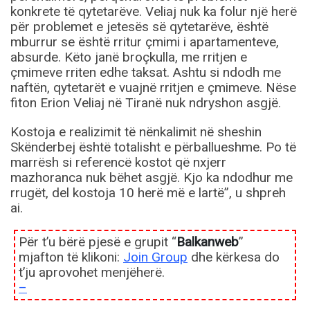
konkrete të qytetarëve. Veliaj nuk ka folur një herë
për problemet e jetesës së qytetarëve, është
mburrur se është rritur çmimi i apartamenteve,
absurde. Këto janë broçkulla, me rritjen e
çmimeve rriten edhe taksat. Ashtu si ndodh me
naftën, qytetarët e vuajnë rritjen e çmimeve. Nëse
fiton Erion Veliaj në Tiranë nuk ndryshon asgjë.
Kostoja e realizimit të nënkalimit në sheshin
Skënderbej është totalisht e përballueshme. Po të
marrësh si referencë kostot që nxjerr
mazhoranca nuk bëhet asgjë. Kjo ka ndodhur me
rrugët, del kostoja 10 herë më e lartë”, u shpreh
ai.
Për t’u bërë pjesë e grupit “
Balkanweb
”
mjafton të klikoni:
Join Group
dhe kërkesa do
t’ju aprovohet menjëherë.
–