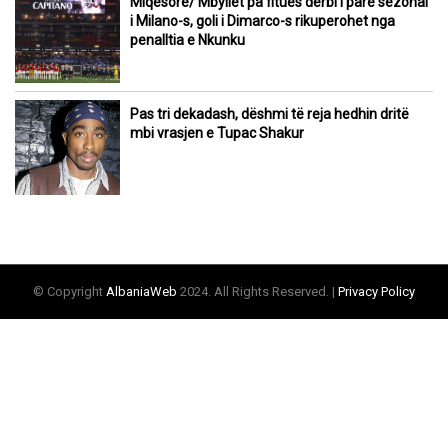
Miqësore/ Mbyllet pa fitues derbi i parë sezonal
i Milano-s, goli i Dimarco-s rikuperohet nga
penalltia e Nkunku
Pas tri dekadash, dëshmi të reja hedhin dritë
mbi vrasjen e Tupac Shakur
© Copyright
AlbaniaWeb
2024. All Rights Reserved. |
Privacy Policy