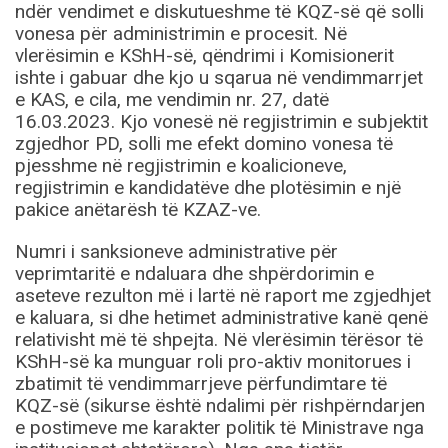
ndër vendimet e diskutueshme të KQZ-së që solli
vonesa për administrimin e procesit. Në
vlerësimin e KShH-së, qëndrimi i Komisionerit
ishte i gabuar dhe kjo u sqarua në vendimmarrjet
e KAS, e cila, me vendimin nr. 27, datë
16.03.2023. Kjo vonesë në regjistrimin e subjektit
zgjedhor PD, solli me efekt domino vonesa të
pjesshme në regjistrimin e koalicioneve,
regjistrimin e kandidatëve dhe plotësimin e një
pakice anëtarësh të KZAZ-ve.
Numri i sanksioneve administrative për
veprimtaritë e ndaluara dhe shpërdorimin e
aseteve rezulton më i lartë në raport me zgjedhjet
e kaluara, si dhe hetimet administrative kanë qenë
relativisht më të shpejta. Në vlerësimin tërësor të
KShH-së ka munguar roli pro-aktiv monitorues i
zbatimit të vendimmarrjeve përfundimtare të
KQZ-së (sikurse është ndalimi për rishpërndarjen
e postimeve me karakter politik të Ministrave nga