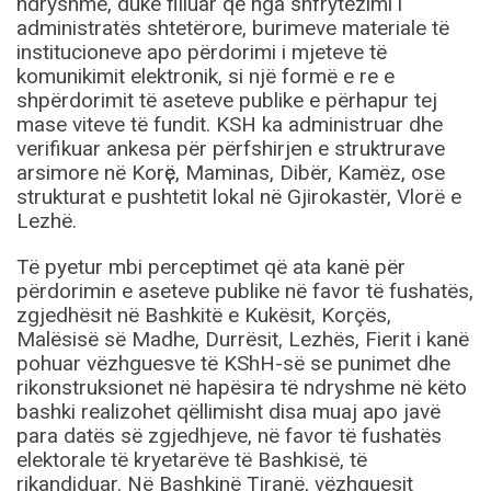
ndryshme, duke filluar që nga shfrytëzimi i
administratës shtetërore, burimeve materiale të
institucioneve apo përdorimi i mjeteve të
komunikimit elektronik, si një formë e re e
shpërdorimit të aseteve publike e përhapur tej
mase viteve të fundit. KSH ka administruar dhe
verifikuar ankesa për përfshirjen e struktrurave
arsimore në Korҫë, Maminas, Dibër, Kamëz, ose
strukturat e pushtetit lokal në Gjirokastër, Vlorë e
Lezhë.
Të pyetur mbi perceptimet që ata kanë për
përdorimin e aseteve publike në favor të fushatës,
zgjedhësit në Bashkitë e Kukësit, Korçës,
Malësisë së Madhe, Durrësit, Lezhës, Fierit i kanë
pohuar vëzhguesve të KShH-së se punimet dhe
rikonstruksionet në hapësira të ndryshme në këto
bashki realizohet qëllimisht disa muaj apo javë
para datës së zgjedhjeve, në favor të fushatës
elektorale të kryetarëve të Bashkisë, të
rikandiduar. Në Bashkinë Tiranë, vëzhguesit