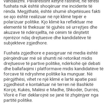
vandalizmi. Pavarësisht këtyre rasteve, në tërësi
fushata nuk është shoqëruar me incidente të
rënda. Megjithatë, është shumë shqetësues fakti
se ajo është realizuar në një klimë tepër e
polarizuar politike. Kjo klimë ka reflektuar me
elementë të theksuar të gjuhës së urrejtjes dhe
akuzave të ndërsjellta, në cënim të dinjitetit
njerëzor ndaj drejtuesve dhe kandidatëve të
subjekteve zgjedhore.
Fushata zgjedhore e pasqyruar në media është
përqëndruar më së shumti në retorikat midis
drejtuesve të partive politike, ndërkohë që debati
dhe ballafaqimi i platformave midis kandidatëve të
forcave të ndryshme politike ka munguar. Në
përgjithësi, vihet re një klimë e lartë apatie pasi
zgjedhësit e kontaktuar në terren në Bashkitë
Korçë, Kukës, Malësi e Madhe, Shkodër, Durrës,
Vlorë e Fier deklarojnë se janë të zhgënjyer nga
partitë politike.