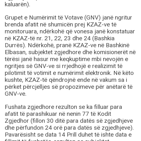
kaluarën).
Grupet e Numërimit të Votave (GNV) janë ngritur
brenda afatit në shumicën prej KZAZ-ve të
monitoruara, ndërkohë që vonesa janë konstatuar
në KZAZ-të nr. 21, 22, 23 dhe 24 (Bashkia
Durrës). Ndërkohë, pranë KZAZ-ve në Bashkinë
Elbasan, subjektet zgjedhore dhe komisionerët në
tërësi janë hasur me keqkuptime mbi nevojën e
ngritjes së GNV-ve si rrjedhojë e realizimit të
pilotimit të votimit e numërimit elektronik. Në këto
kushte, KZAZ-të qëndrojnë ende në vakum sa i
përket përcjelljes së propozimeve për anëtarë të
GNV-ve.
Fushata zgjedhore rezulton se ka filluar para
afatit të parashikuar në nenin 77 të Kodit
Zgjedhor (fillon 30 ditë para datës së zgjedhjeve
dhe përfundon 24 orë para datës së zgjedhjeve).
Pavarësisht se data 14 Prill duhet të ishte data e