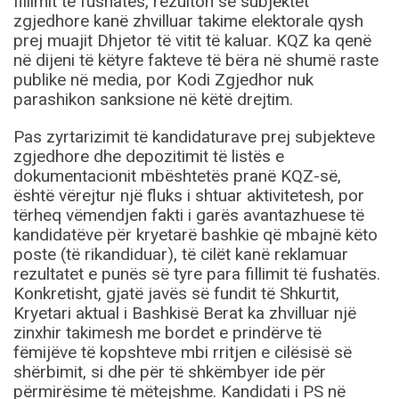
fillimit të fushatës, rezulton se subjektet
zgjedhore kanë zhvilluar takime elektorale qysh
prej muajit Dhjetor të vitit të kaluar. KQZ ka qenë
në dijeni të këtyre fakteve të bëra në shumë raste
publike në media, por Kodi Zgjedhor nuk
parashikon sanksione në këtë drejtim.
Pas zyrtarizimit të kandidaturave prej subjekteve
zgjedhore dhe depozitimit të listës e
dokumentacionit mbështetës pranë KQZ-së,
është vërejtur një fluks i shtuar aktivitetesh, por
tërheq vëmendjen fakti i garës avantazhuese të
kandidatëve për kryetarë bashkie që mbajnë këto
poste (të rikandiduar), të cilët kanë reklamuar
rezultatet e punës së tyre para fillimit të fushatës.
Konkretisht, gjatë javës së fundit të Shkurtit,
Kryetari aktual i Bashkisë Berat ka zhvilluar një
zinxhir takimesh me bordet e prindërve të
fëmijëve të kopshteve mbi rritjen e cilësisë së
shërbimit, si dhe për të shkëmbyer ide për
përmirësime të mëtejshme. Kandidati i PS në