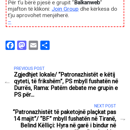
Për t’u bërë pjesë e grupit “
Balkanweb
”
mjafton të klikoni:
Join Group
dhe kërkesa do
t’ju aprovohet menjëherë.
–
Facebook
Mastodon
Email
Share
PREVIOUS POST
Zgjedhjet lokale/ “Patronazhistët e këtij
qyteti, të frikshëm”, PS mbyll fushatën në
Durrës, Rama: Patëm debate me grupin e
PS për…
NEXT POST
“Patronazhistët të paketojnë plaçkat pas
14 majit”/ “BF” mbyll fushatën në Tiranë,
Belind Këlliçi: Hyra në garë i bindur në