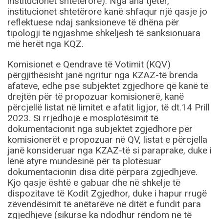
institucionet shtetërore). Nga ana tjetër,
institucionet shtetërore kanë shfaqur një qasje jo
reflektuese ndaj sanksioneve të dhëna për
tipologji të ngjashme shkeljesh të sanksionuara
më herët nga KQZ.
Komisionet e Qendrave të Votimit (KQV)
përgjithësisht janë ngritur nga KZAZ-të brenda
afateve, edhe pse subjektet zgjedhore që kanë të
drejtën për të propozuar komisionerë, kanë
përcjellë listat në limitet e afatit ligjor, të dt.14 Prill
2023. Si rrjedhojë e mosplotësimit të
dokumentacionit nga subjektet zgjedhore për
komisionerët e propozuar në QV, listat e përcjella
janë konsideruar nga KZAZ-të si paraprake, duke i
lënë atyre mundësinë për ta plotësuar
dokumentacionin disa ditë përpara zgjedhjeve.
Kjo qasje është e gabuar dhe në shkelje të
dispozitave të Kodit Zgjedhor, duke i hapur rrugë
zëvendësimit të anëtarëve në ditët e fundit para
zgjedhjeve (sikurse ka ndodhur rëndom në të