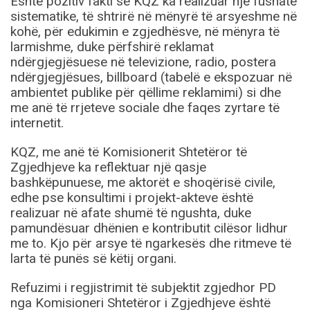
Është pozitiv fakti se KQZ ka realizuar një fushatë
sistematike, të shtrirë në mënyrë të arsyeshme në
kohë, për edukimin e zgjedhësve, në mënyra të
larmishme, duke përfshirë reklamat
ndërgjegjësuese në televizione, radio, postera
ndërgjegjësues, billboard (tabelë e ekspozuar në
ambientet publike për qëllime reklamimi) si dhe
me anë të rrjeteve sociale dhe faqes zyrtare të
internetit.
KQZ, me anë të Komisionerit Shtetëror të
Zgjedhjeve ka reflektuar një qasje
bashkëpunuese, me aktorët e shoqërisë civile,
edhe pse konsultimi i projekt-akteve është
realizuar në afate shumë të ngushta, duke
pamundësuar dhënien e kontributit cilësor lidhur
me to. Kjo për arsye të ngarkesës dhe ritmeve të
larta të punës së këtij organi.
Refuzimi i regjistrimit të subjektit zgjedhor PD
nga Komisioneri Shtetëror i Zgjedhjeve është