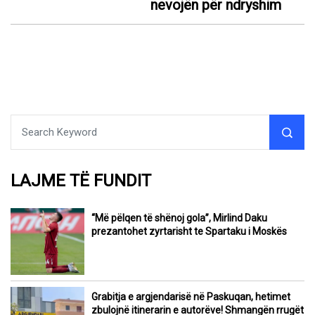
nevojën për ndryshim
LAJME TË FUNDIT
“Më pëlqen të shënoj gola”, Mirlind Daku
prezantohet zyrtarisht te Spartaku i Moskës
Grabitja e argjendarisë në Paskuqan, hetimet
zbulojnë itinerarin e autorëve! Shmangën rrugët