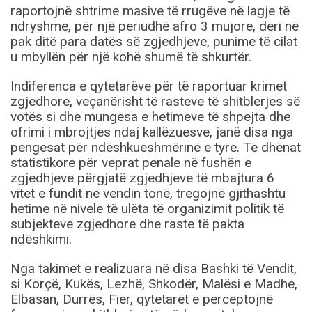
raportojnë shtrime masive të rrugëve në lagje të
ndryshme, për një periudhë afro 3 mujore, deri në
pak ditë para datës së zgjedhjeve, punime të cilat
u mbyllën për një kohë shumë të shkurtër.
Indiferenca e qytetarëve për të raportuar krimet
zgjedhore, veçanërisht të rasteve të shitblerjes së
votës si dhe mungesa e hetimeve të shpejta dhe
ofrimi i mbrojtjes ndaj kallëzuesve, janë disa nga
pengesat për ndëshkueshmërinë e tyre. Të dhënat
statistikore për veprat penale në fushën e
zgjedhjeve përgjatë zgjedhjeve të mbajtura 6
vitet e fundit në vendin tonë, tregojnë gjithashtu
hetime në nivele të ulëta të organizimit politik të
subjekteve zgjedhore dhe raste të pakta
ndëshkimi.
Nga takimet e realizuara në disa Bashki të Vendit,
si Korçë, Kukës, Lezhë, Shkodër, Malësi e Madhe,
Elbasan, Durrës, Fier, qytetarët e perceptojnë