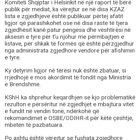
Komiteti Shqiptar i Helsinkit në një raport të bërë
publik për mediat, ka vërejtur se në disa KZAZ
lista e zgjedhjeve është publikuar përtej afatit
ligjor që parashikohet ose në disa raste të tjera
zgjedhësit kanë patur pengesa dhe vështirësi në
aksesin e tyre për t’u njohur me përmbajtjen e
listave, për shkak të formës që është përzgjedhur
nga administrata zgjedhore vendore për afishimin
e tyre.
Ky detyrim ligjor në tërësi nuk është zbatuar, si
rrjedhojë e mos akordimit të fondit nga Ministria
e Brendshme.
KShH ka shprehur keqardhjen se kjo problematikë
rezulton e përsëritur në zgjedhjet e mbajtura vitet
e fundit në vendin tonë, ndërkohë që
rekomandimet e OSBE/ODIHR-it për këtë çështje,
mbeten të pazbatuara.
Po ashtu është vërejtur se fushata zgjedhore