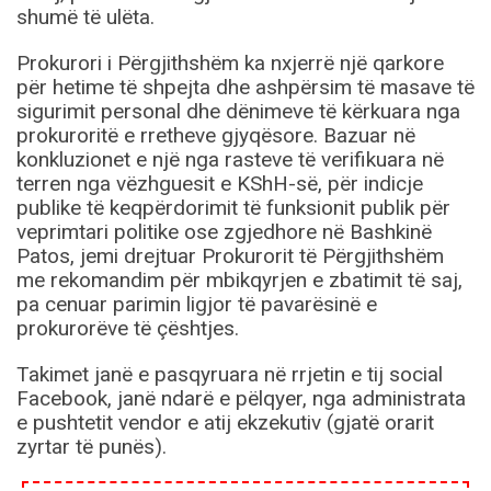
shumë të ulëta.
Prokurori i Përgjithshëm ka nxjerrë një qarkore
për hetime të shpejta dhe ashpërsim të masave të
sigurimit personal dhe dënimeve të kërkuara nga
prokuroritë e rretheve gjyqësore. Bazuar në
konkluzionet e një nga rasteve të verifikuara në
terren nga vëzhguesit e KShH-së, për indicje
publike të keqpërdorimit të funksionit publik për
veprimtari politike ose zgjedhore në Bashkinë
Patos, jemi drejtuar Prokurorit të Përgjithshëm
me rekomandim për mbikqyrjen e zbatimit të saj,
pa cenuar parimin ligjor të pavarësinë e
prokurorëve të çështjes.
Takimet janë e pasqyruara në rrjetin e tij social
Facebook, janë ndarë e pëlqyer, nga administrata
e pushtetit vendor e atij ekzekutiv (gjatë orarit
zyrtar të punës).