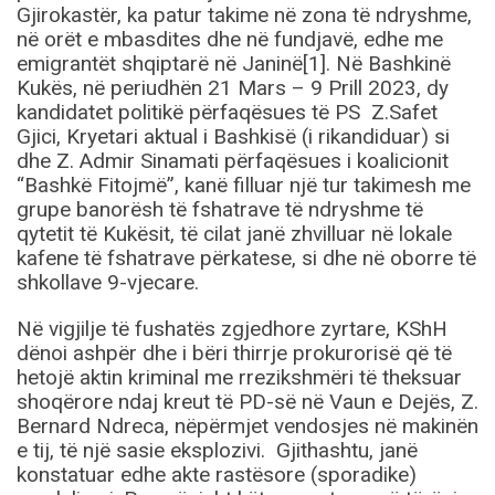
Gjirokastër, ka patur takime në zona të ndryshme,
në orët e mbasdites dhe në fundjavë, edhe me
emigrantët shqiptarë në Janinë[1]. Në Bashkinë
Kukës, në periudhën 21 Mars – 9 Prill 2023, dy
kandidatet politikë përfaqësues të PS Z.Safet
Gjici, Kryetari aktual i Bashkisë (i rikandiduar) si
dhe Z. Admir Sinamati përfaqësues i koalicionit
“Bashkë Fitojmë”, kanë filluar një tur takimesh me
grupe banorësh të fshatrave të ndryshme të
qytetit të Kukësit, të cilat janë zhvilluar në lokale
kafene të fshatrave përkatese, si dhe në oborre të
shkollave 9-vjecare.
Në vigjilje të fushatës zgjedhore zyrtare, KShH
dënoi ashpër dhe i bëri thirrje prokurorisë që të
hetojë aktin kriminal me rrezikshmëri të theksuar
shoqërore ndaj kreut të PD-së në Vaun e Dejës, Z.
Bernard Ndreca, nëpërmjet vendosjes në makinën
e tij, të një sasie eksplozivi. Gjithashtu, janë
konstatuar edhe akte rastësore (sporadike)