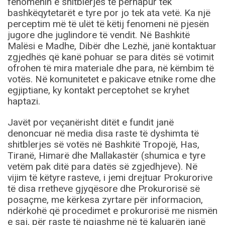
fenomenin e shitblerjes të përhapur tek
bashkëqytetarët e tyre por jo tek ata vetë. Ka një
perceptim më të ulët të këtij fenomeni në pjesën
jugore dhe juglindore të vendit. Në Bashkitë
Malësi e Madhe, Dibër dhe Lezhë, janë kontaktuar
zgjedhës që kanë pohuar se para ditës së votimit
ofrohen të mira materiale dhe para, në këmbim të
votës. Në komunitetet e pakicave etnike rome dhe
egjiptiane, ky kontakt perceptohet se kryhet
haptazi.
Javët por veçanërisht ditët e fundit janë
denoncuar në media disa raste të dyshimta të
shitblerjes së votës në Bashkitë Tropojë, Has,
Tiranë, Himarë dhe Mallakastër (shumica e tyre
vetëm pak ditë para datës së zgjedhjeve). Në
vijim të këtyre rasteve, i jemi drejtuar Prokurorive
të disa rretheve gjyqësore dhe Prokurorisë së
posaçme, me kërkesa zyrtare për informacion,
ndërkohë që procedimet e prokurorisë me nismën
e saj, për raste të ngjashme në të kaluarën janë