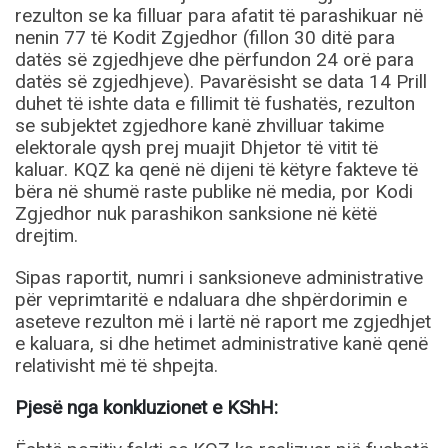
rezulton se ka filluar para afatit të parashikuar në
nenin 77 të Kodit Zgjedhor (fillon 30 ditë para
datës së zgjedhjeve dhe përfundon 24 orë para
datës së zgjedhjeve). Pavarësisht se data 14 Prill
duhet të ishte data e fillimit të fushatës, rezulton
se subjektet zgjedhore kanë zhvilluar takime
elektorale qysh prej muajit Dhjetor të vitit të
kaluar. KQZ ka qenë në dijeni të këtyre fakteve të
bëra në shumë raste publike në media, por Kodi
Zgjedhor nuk parashikon sanksione në këtë
drejtim.
Sipas raportit, numri i sanksioneve administrative
për veprimtaritë e ndaluara dhe shpërdorimin e
aseteve rezulton më i lartë në raport me zgjedhjet
e kaluara, si dhe hetimet administrative kanë qenë
relativisht më të shpejta.
Pjesë nga konkluzionet e KShH: