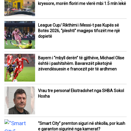
kryesore, morën floriri me vlerë mbi 1.5 mln lekë
League Cup/ Rikthimi i Messi-t pas Kupës së
Botës 2026, “pleshti” magjeps tifozët me një
dopietë
Bayern i “mbyll derën” të gjithëve, Michael Olise
është i pashitshëm. Bavarezët piketojnë
zëvendësuesin e francezit për të ardhmen
Vrau tre persona! Ekstradohet nga SHBA Sokol
Hoxha
“Smart City” premton siguri në shkolla, por kush
e garanton sigurinë nga kamerat?