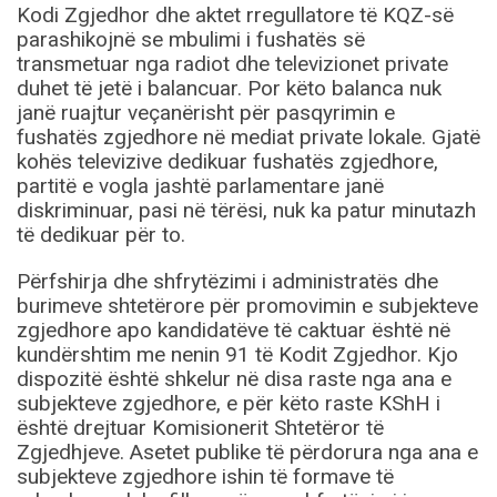
Kodi Zgjedhor dhe aktet rregullatore të KQZ-së
parashikojnë se mbulimi i fushatës së
transmetuar nga radiot dhe televizionet private
duhet të jetë i balancuar. Por këto balanca nuk
janë ruajtur veçanërisht për pasqyrimin e
fushatës zgjedhore në mediat private lokale. Gjatë
kohës televizive dedikuar fushatës zgjedhore,
partitë e vogla jashtë parlamentare janë
diskriminuar, pasi në tërësi, nuk ka patur minutazh
të dedikuar për to.
Përfshirja dhe shfrytëzimi i administratës dhe
burimeve shtetërore për promovimin e subjekteve
zgjedhore apo kandidatëve të caktuar është në
kundërshtim me nenin 91 të Kodit Zgjedhor. Kjo
dispozitë është shkelur në disa raste nga ana e
subjekteve zgjedhore, e për këto raste KShH i
është drejtuar Komisionerit Shtetëror të
Zgjedhjeve. Asetet publike të përdorura nga ana e
subjekteve zgjedhore ishin të formave të