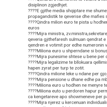
disiplinon zgjedhjet.
????E gjithe media shqiptare me shume 
propagandistik te qeverise dhe mafies 
????Qindra milion euro te pista u hodhen
euros
????Mijra ministra, zv.ministra,sekretar
qeveria gjithefaresh sulmuan qendrat e 
qendren e votimit por edhe numeronin vo
????Miliona euro u shperndane si bonu
????Mijra punesime shtese u bene per qe
????Mijra legalizime te bllokuara qellim
hapen zyrat per turp te zotit.
????Qindra milione leke u ndane per gj
????Mijra pensione u dhane edhe pa m
????Miliona euro u hodhen ne menyre te
????Miliona euto u perdoren hapur perm
ca kengetareve apo showmeneve per par
????Mijra njerez u kercenuan individual