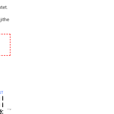
tet.
jithe
ST
 i
 i
ë: