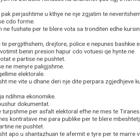
pak perjashtime u kthye ne nje zgjatim te neveritshe
se cdo forme.
 ne fushate per te blere vota sa tronditen edhe kursin
e te pergjithshem, drejtore, police e nepunes bashkie e
votimit benin presion hapur cdo votuesi qe hynte ne
tat e partise ne pushtet.
se ne menyre paligjshme.
llime elektorale.
isht me vite u dhane deri nje dite perpara zgjedhjeve k
oja ndihma ekonomike.
bushur dokumentat.
 turpshme per asfalt elektoral efhe ne mes te Tiranes
es kontratave me para publike per te blere mbeshtetj
tine ne pushtet.
isht apo u shantazhuan te afermit e tyre per te marre 