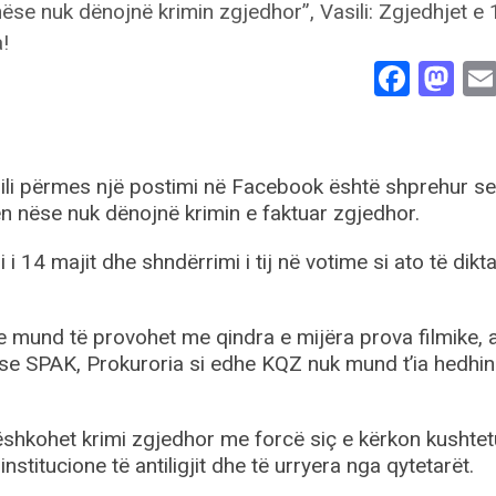
Face
Ma
Vasili përmes një postimi në Facebook është shprehur se
n nëse nuk dënojnë krimin e faktuar zgjedhor.
i 14 majit dhe shndërrimi i tij në votime si ato të dikt
jeve mund të provohet me qindra e mijëra prova filmike, 
se SPAK, Prokuroria si edhe KQZ nuk mund t’ia hedhi
ëshkohet krimi zgjedhor me forcë siç e kërkon kushtet
institucione të antiligjit dhe të urryera nga qytetarët.