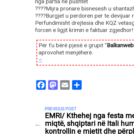
nga partia ne pushtet
????Mijra pronare bisnesesh u shantazh
????Burgjet u perdoren per te devijuar re
Perfundimisht drejtesia dhe KQZ vetasg
forcen e ligjit krimin e faktuar zgjedhor!
Për t’u bërë pjesë e grupit “
Balkanweb
aprovohet menjëherë.
–
Facebook
Mastodon
Email
Share
PREVIOUS POST
EMRI/ Kthehej nga festa m
miqtë, shqiptari në Itali hu
kontrollin e mjetit dhe përp