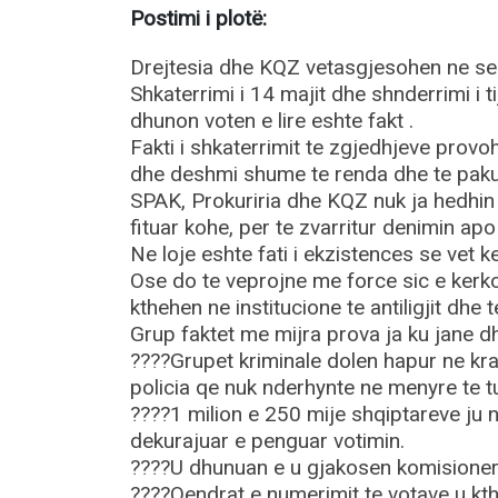
Postimi i plotë:
Drejtesia dhe KQZ vetasgjesohen ne se 
Shkaterrimi i 14 majit dhe shnderrimi i t
dhunon voten e lire eshte fakt .
Fakti i shkaterrimit te zgjedhjeve provo
dhe deshmi shume te renda dhe te pak
SPAK, Prokuriria dhe KQZ nuk ja hedhin
fituar kohe, per te zvarritur denimin apo 
Ne loje eshte fati i ekzistences se vet 
Ose do te veprojne me force sic e kerko
kthehen ne institucione te antiligjit dhe 
Grup faktet me mijra prova ja ku jane d
????Grupet kriminale dolen hapur ne kr
policia qe nuk nderhynte ne menyre te 
????1 milion e 250 mije shqiptareve ju n
dekurajuar e penguar votimin.
????U dhunuan e u gjakosen komisionere
????Qendrat e numerimit te votave u kth