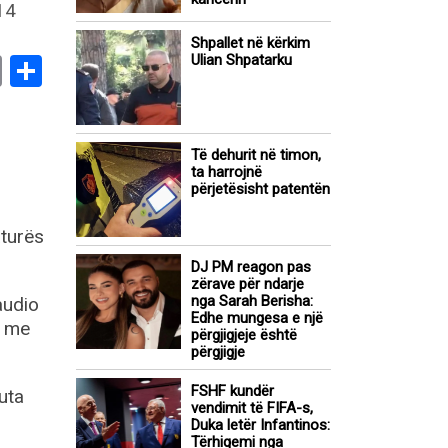
Shpallet në kërkim
Ulian Shpatarku
book
stodon
Email
Share
Të dehurit në timon,
ta harrojnë
përjetësisht patentën
aturës
DJ PM reagon pas
zërave për ndarje
nga Sarah Berisha:
audio
Edhe mungesa e një
n me
përgjigjeje është
përgjigje
FSHF kundër
uta
vendimit të FIFA-s,
Duka letër Infantinos:
Tërhiqemi nga