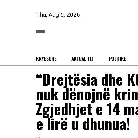
Thu, Aug 6, 2026
KRYESORE
AKTUALITET
POLITIKE
“Drejtësia dhe K
nuk dënojnë krim
Zgjedhjet e 14 ma
e lirë u dhunua!