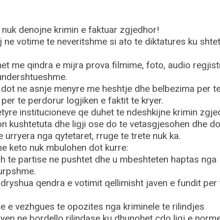
nuk denojne krimin e faktuar zgjedhor!
ij ne votime te neveritshme si ato te diktatures ku shtet
het me qindra e mijra prova filmime, foto, audio regjis
undershtueshme.
 dot ne asnje menyre me heshtje dhe belbezima per t
per te perdorur logjiken e faktit te kryer.
ketyre institucioneve qe duhet te ndeshkijne krimin zgje
n kushtetuta dhe ligji ose do te vetasgjesohen dhe do
te urryera nga qytetaret, rruge te trete nuk ka.
he keto nuk mbulohen dot kurre:
ah te partise ne pushtet dhe u mbeshteten haptas nga
turpshme.
dryshua qendra e votimit qellimisht javen e fundit per 
 e vezhgues te opozites nga kriminele te rilindjes
yen ne bordello rilindase ku dhunohet çdo ligj e norm