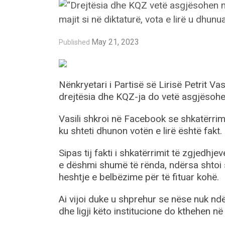
May 21, 2023
Published
Nënkryetari i Partisë së Lirisë Petrit 
drejtësia dhe KQZ-ja do vetë asgjësohe
Vasili shkroi në Facebook se shkatërrimi 
ku shteti dhunon votën e lirë është fakt.
Sipas tij fakti i shkatërrimit të zgjedh
e dëshmi shumë të rënda, ndërsa shtoi 
heshtje e belbëzime për të fituar kohë.
Ai vijoi duke u shprehur se nëse nuk nd
dhe ligji këto institucione do kthehen në 