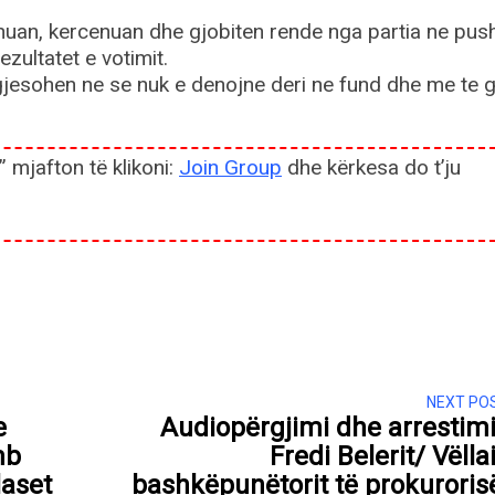
uan, kercenuan dhe gjobiten rende nga partia ne push
zultatet e votimit.
jesohen ne se nuk e denojne deri ne fund dhe me te g
” mjafton të klikoni:
Join Group
dhe kërkesa do t’ju
NEXT PO
e
Audiopërgjimi dhe arrestimi
mb
Fredi Belerit/ Vëllai
laset
bashkëpunëtorit të prokuroris