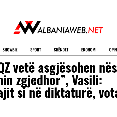
SHOWBIZ
SPORT
SHËNDET
EKONOMI
OPIN
QZ vetë asgjësohen në
in zgjedhor”, Vasili:
jit si në diktaturë, vot