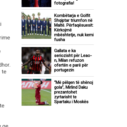
fotografia!
Kombëtarja e Golfit
Shqiptar triumfon në
i
Maltë. Përfaqësuesit:
Kërkojmë
mbështetje, nuk kemi
trime
fusha
e
Gallata e ka
seriozisht për Leao-
n, Milan refuzon
dhor.
ofertën e parë për
portugezin
 te
“Më pëlqen të shënoj
gola”, Mirlind Daku
prezantohet
zyrtarisht te
Spartaku i Moskës
te
e qe