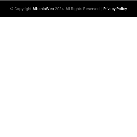
© Copyright
AlbaniaWeb
2024. All Rights Reserved. |
Privacy Policy