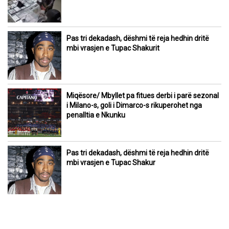
Pas tri dekadash, dëshmi të reja hedhin dritë
mbi vrasjen e Tupac Shakurit
Miqësore/ Mbyllet pa fitues derbi i parë sezonal
i Milano-s, goli i Dimarco-s rikuperohet nga
penalltia e Nkunku
Pas tri dekadash, dëshmi të reja hedhin dritë
mbi vrasjen e Tupac Shakur