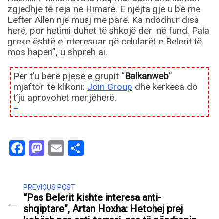
zgjedhje të reja në Himarë. E njëjta gjë u bë me
Lefter Allën një muaj më parë. Ka ndodhur disa
herë, por hetimi duhet të shkojë deri në fund. Pala
greke është e interesuar që celularët e Belerit të
mos hapen”, u shpreh ai.
Për t’u bërë pjesë e grupit “
Balkanweb
”
mjafton të klikoni:
Join Group
dhe kërkesa do
t’ju aprovohet menjëherë.
–
Facebook
Mastodon
Email
Share
PREVIOUS POST
“Pas Belerit kishte interesa anti-
shqiptare”, Artan Hoxha: Hetohej prej