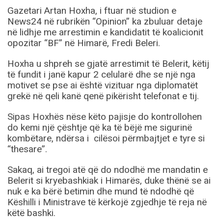
Gazetari Artan Hoxha, i ftuar në studion e
News24 në rubrikën “Opinion” ka zbuluar detaje
në lidhje me arrestimin e kandidatit të koalicionit
opozitar “BF” në Himarë, Fredi Beleri.
Hoxha u shpreh se gjatë arrestimit të Belerit, këtij
të fundit i janë kapur 2 celularë dhe se një nga
motivet se pse ai është vizituar nga diplomatët
grekë në qeli kanë qenë pikërisht telefonat e tij.
Sipas Hoxhës nëse këto pajisje do kontrollohen
do kemi një çështje që ka të bëjë me sigurinë
kombëtare, ndërsa i cilësoi përmbajtjet e tyre si
“thesare”.
Sakaq, ai tregoi atë që do ndodhë me mandatin e
Belerit si kryebashkiak i Himarës, duke thënë se ai
nuk e ka bërë betimin dhe mund të ndodhë që
Këshilli i Ministrave të kërkojë zgjedhje të reja në
këtë bashki.