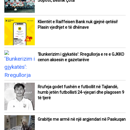
Sopotit, Besnik Çota
Klientët e Raiffeisen Bank nuk gjejnë qetësi!
Plasin vjedhjet e të dhënave
‘Bunkerizim i gjykatës’: Rregullorja e re e GJKKO
cenon aksesin e gazetarëve
Rrufeja godet fushën e futbollit në Tajlandë,
humb jetën futbollisti 24-vjeçari dhe plagosen 9
të tjerë
Grabitje me armë në një argjendari në Paskuqan