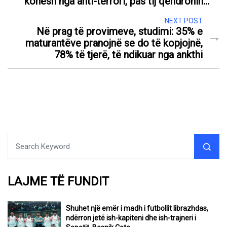
kohësh nga anti-terrori, pas tij qëndronin…
NEXT POST
Në prag të provimeve, studimi: 35% e
maturantëve pranojnë se do të kopjojnë,
78% të tjerë, të ndikuar nga ankthi
LAJME TË FUNDIT
Shuhet një emër i madh i futbollit librazhdas,
ndërron jetë ish-kapiteni dhe ish-trajneri i