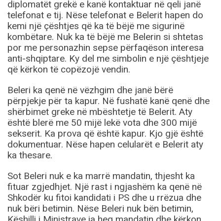
diplomatët grekë e kanë kontaktuar në qeli janë
telefonat e tij. Nëse telefonat e Belerit hapen do
kemi një çështjes që ka të bëjë me sigurinë
kombëtare. Nuk ka të bëjë me Belerin si shtetas
por me personazhin sepse përfaqëson interesa
anti-shqiptare. Ky del me simbolin e një çështjeje
që kërkon të copëzojë vendin.
Beleri ka qenë në vëzhgim dhe janë bërë
përpjekje për ta kapur. Në fushatë kanë qenë dhe
shërbimet greke në mbështetje të Belerit. Aty
është blerë me 50 mijë lekë vota dhe 300 mijë
sekserit. Ka prova që është kapur. Kjo gjë është
dokumentuar. Nëse hapen celularët e Belerit aty
ka thesare.
Sot Beleri nuk e ka marrë mandatin, thjesht ka
fituar zgjedhjet. Një rast i ngjashëm ka qenë në
Shkodër ku fitoi kandidati i PS dhe u rrëzua dhe
nuk bëri betimin. Nëse Beleri nuk bën betimin,
Këshilli i Ministrave ia heq mandatin dhe kërkon