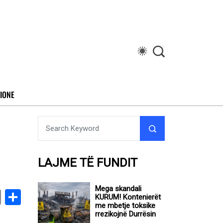
IONE
LAJME TË FUNDIT
Mega skandali
book
stodon
Email
Share
KURUM! Kontenierët
me mbetje toksike
rrezikojnë Durrësin