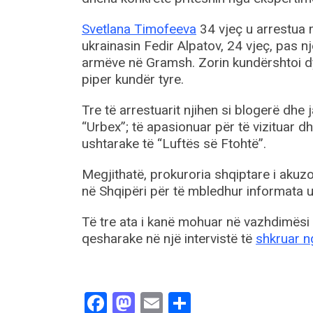
Svetlana Timofeeva
34 vjeç u arrestua 
ukrainasin Fedir Alpatov, 24 vjeç, pas n
armëve në Gramsh. Zorin kundërshtoi dy
piper kundër tyre.
Tre të arrestuarit njihen si blogerë dhe
“Urbex”; të apasionuar për të vizituar d
ushtarake të “Luftës së Ftohtë”.
Megjithatë, prokuroria shqiptare i akuz
në Shqipëri për të mbledhur informata u
Të tre ata i kanë mohuar në vazhdimësi 
qesharake në një intervistë të
shkruar n
Facebook
Mastodon
Email
Share