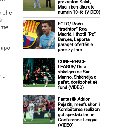
prezanton Salah,
Muçi i bën dhuratë
ç dhe
numrin 10-të (VIDEO)
ë
FOTO/ Rodri
y me
“tradhton” Real
Madrid, i thotë “Po”
Barçës, Laporta
paraqet ofertën e
” apo
parë zyrtare
CONFERENCE
LEAGUE/ Drita
shkëlqen në San
dhur
Marino, Shkëndija e
pafat, dorëzohet në
fund (VIDEO)
Fantastik Adrion
Pajaziti, mesfushori i
Kombëtares realizon
gol spektakolar në
Conference League
(VIDEO)