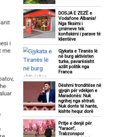
DOSJA E ZEZË e
Vodafone Albania!
anit
Nga fiksimi i
çmimeve tek
konfiskimi i parave të
klientëve
esi i
it me
Gjykata e Tiranës lë
në burg aktivisten
turke, pavarësisht
azilit politik nga
Franca
patov,
dhe
Dëshmi tronditëse në
gjyqin për vdekjen e
aluar
Maradonës: Nuk
ngrihej nga shtrati.
Nuk donte të hante,
kishte hequr dorë
ë
Pritje e denjë për
ë
“faraon”,
Trabzonspor
re.