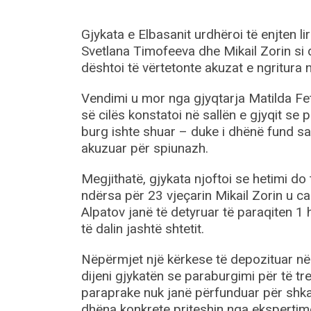
Gjykata e Elbasanit urdhëroi të enjten l
Svetlana Timofeeva dhe Mikail Zorin si d
dështoi të vërtetonte akuzat e ngritura n
Vendimi u mor nga gjyqtarja Matilda Fet
së cilës konstatoi në sallën e gjyqit s
burg ishte shuar – duke i dhënë fund sa
akuzuar për spiunazh.
Megjithatë, gjykata njoftoi se hetimi do
ndërsa për 23 vjeçarin Mikail Zorin u c
Alpatov janë të detyruar të paraqiten 1 
të dalin jashtë shtetit.
Nëpërmjet një kërkese të depozituar në
dijeni gjykatën se paraburgimi për të tr
paraprake nuk janë përfunduar për shkak 
dhëna konkrete priteshin nga ekspertime