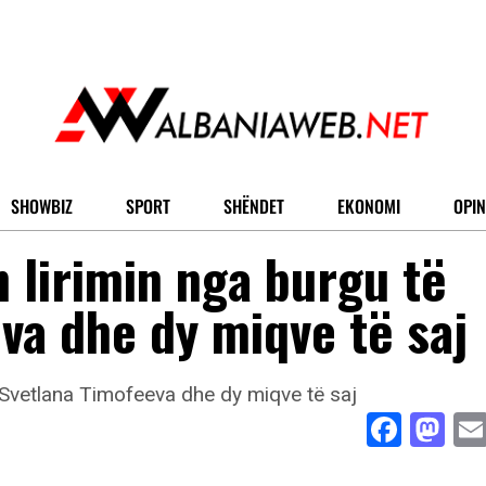
SHOWBIZ
SPORT
SHËNDET
EKONOMI
OPIN
 lirimin nga burgu të
va dhe dy miqve të saj
Face
Ma