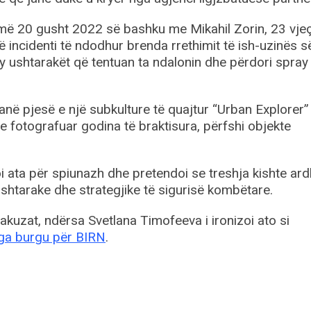
më 20 gusht 2022 së bashku me Mikahil Zorin, 23 vje
jë incidenti të ndodhur brenda rrethimit të ish-uzinës s
 ushtarakët që tentuan ta ndalonin dhe përdori spra
 janë pjesë e një subkulture të quajtur “Urban Explorer
he fotografuar godina të braktisura, përfshi objekte
oi ata për spiunazh dhe pretendoi se treshja kishte ar
shtarake dhe strategjike të sigurisë kombëtare.
akuzat, ndërsa Svetlana Timofeeva i ironizoi ato si
ga burgu për BIRN
.