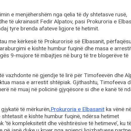
irimin e menjëhershëm nga qelia të dy shtetasve rusë,
he të ukrainasit Fedir Alpatov, pasi Prokuroria e Elbas
daj tyre brenda afateve ligjore të hetimit.
au me kërkesë të Prokurorisë së Elbasanit, përfaqësu
e paraburgimi e kishte humbur fuqinë dhe masa e arrest
gës 9-mujore të mbajtjes në burg të tre blogerëve të
 të vazhdonte në gjendje të lirë për Timofeevën dhe Al
aktua masa e arrestit shtëpiak. Gjithashtu, Timofeeva 
herë në muaj në policinë gjyqësore si dhe e kanë të nd
 gjykatë të mërkurën,
Prokuroria e Elbasanit
ka vënë n
e shtetasit e kishte humbur fuqinë, ndërsa hetimet
‘të kompleksitetit dhe vështirësive të hetimeve’, ku t
 që janë duke u kryer nga agjenci ligjzbatuese partne