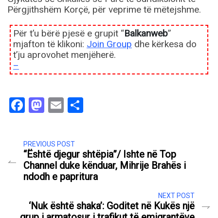
Përgjithshëm Korçë, për veprime të mëtejshme.
Për t’u bërë pjesë e grupit “
Balkanweb
”
mjafton të klikoni:
Join Group
dhe kërkesa do
t’ju aprovohet menjëherë.
–
Facebook
Mastodon
Email
Share
PREVIOUS POST
“Është djegur shtëpia”/ Ishte në Top
Channel duke kënduar, Mihrije Brahës i
ndodh e papritura
NEXT POST
‘Nuk është shaka’: Goditet në Kukës një
grup i armatosur i trafikut të emigrantëve