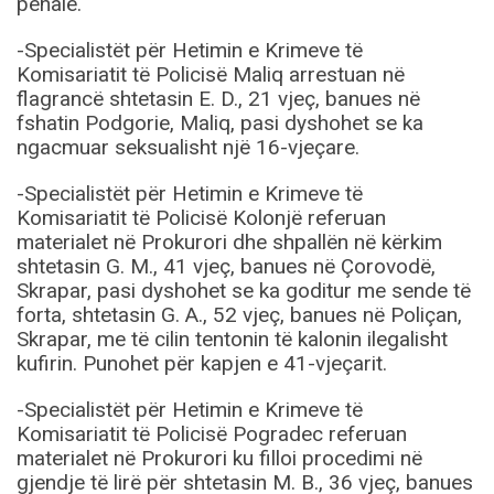
penale.
-Specialistët për Hetimin e Krimeve të
Komisariatit të Policisë Maliq arrestuan në
flagrancë shtetasin E. D., 21 vjeç, banues në
fshatin Podgorie, Maliq, pasi dyshohet se ka
ngacmuar seksualisht një 16-vjeçare.
-Specialistët për Hetimin e Krimeve të
Komisariatit të Policisë Kolonjë referuan
materialet në Prokurori dhe shpallën në kërkim
shtetasin G. M., 41 vjeç, banues në Çorovodë,
Skrapar, pasi dyshohet se ka goditur me sende të
forta, shtetasin G. A., 52 vjeç, banues në Poliçan,
Skrapar, me të cilin tentonin të kalonin ilegalisht
kufirin. Punohet për kapjen e 41-vjeçarit.
-Specialistët për Hetimin e Krimeve të
Komisariatit të Policisë Pogradec referuan
materialet në Prokurori ku filloi procedimi në
gjendje të lirë për shtetasin M. B., 36 vjeç, banues