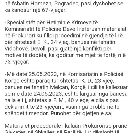
në fshatin Homezh, Pogradec, pasi dyshohet se
ka kanosur një 67-vjeçar.
-Specialistët për Hetimin e Krimeve të
Komisariatit të Policisë Devoll referuan materialet
në Prokurori ku filloi procedimi në gjendje të lirë
për shtetasit E. K., 24 vjeç, banues në fshatin
Vidohovë, Devoll, pasi gjatë një konflikti për
motive të dobëta, ka goditur me mjet të fortë, një
73-vjeçar.
-Më datë 25.05.2023, në Komisariatin e Policisë
Korçë është paraqitur shtetasi K. D., 23 vjeç,
banues në fshatin Melçan, Korçë, i cili ka kallëzuar
se më datë 24.05.2023, është larguar nga banesa
halla e tij, shtetasja F. M., 40 vjeçe, e cila sipas
deklarimit të 23-vjeçarit, vuan nga probleme të
shëndetit mendor. Punohet për gjetjen e saj.
Materialet procedurale i kaluan Prokurorisë pranë
Gjykatës së Shkallës së Parë të Juridiksionit të