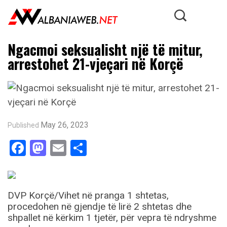
Ngacmoi seksualisht një të mitur,
arrestohet 21-vjeçari në Korçë
May 26, 2023
Published
Facebook
Mastodon
Email
Share
DVP Korçë/Vihet në pranga 1 shtetas,
procedohen në gjendje të lirë 2 shtetas dhe
shpallet në kërkim 1 tjetër, për vepra të ndryshme