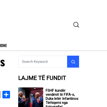
IONE
ës
LAJME TË FUNDIT
FSHF kundër
book
stodon
Email
Share
vendimit të FIFA-s,
Duka letër Infantinos:
Tërhiqemi nga
fotografia!