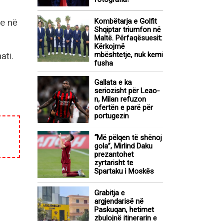
me në
Kombëtarja e Golfit
Shqiptar triumfon në
Maltë. Përfaqësuesit:
Kërkojmë
ati.
mbështetje, nuk kemi
fusha
Gallata e ka
seriozisht për Leao-
n, Milan refuzon
ofertën e parë për
portugezin
“Më pëlqen të shënoj
gola”, Mirlind Daku
prezantohet
zyrtarisht te
Spartaku i Moskës
Grabitja e
argjendarisë në
Paskuqan, hetimet
zbulojnë itinerarin e