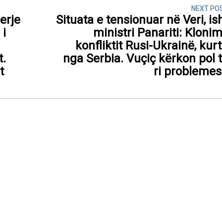
NEXT PO
erje
Situata e tensionuar në Veri, is
 i
ministri Panariti: Klonim
konfliktit Rusi-Ukrainë, kur
t.
nga Serbia. Vuçiç kërkon pol 
t
ri probleme