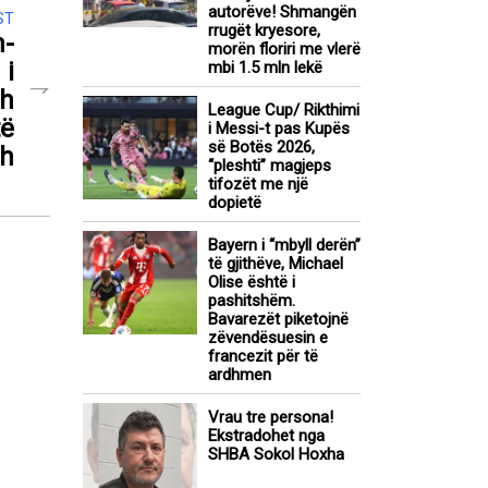
autorëve! Shmangën
ST
rrugët kryesore,
h-
morën floriri me vlerë
 i
mbi 1.5 mln lekë
th
League Cup/ Rikthimi
të
i Messi-t pas Kupës
së Botës 2026,
sh
“pleshti” magjeps
tifozët me një
dopietë
Bayern i “mbyll derën”
të gjithëve, Michael
Olise është i
pashitshëm.
Bavarezët piketojnë
zëvendësuesin e
francezit për të
ardhmen
Vrau tre persona!
Ekstradohet nga
SHBA Sokol Hoxha