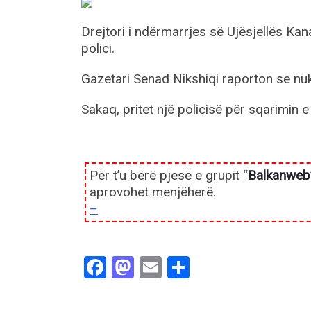
Drejtori i ndërmarrjes së Ujësjellës K
polici.
Gazetari Senad Nikshiqi raporton se nuk
Sakaq, pritet një policisë për sqarimin e
Për t’u bërë pjesë e grupit “
Balkanweb
aprovohet menjëherë.
–
Facebook
Mastodon
Email
Share