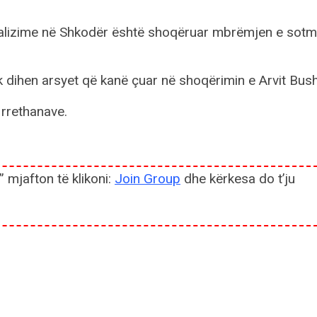
analizime në Shkodër është shoqëruar mbrëmjen e sot
 dihen arsyet që kanë çuar në shoqërimin e Arvit Bush
 rrethanave.
” mjafton të klikoni:
Join Group
dhe kërkesa do t’ju