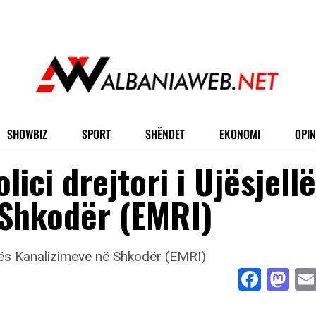
SHOWBIZ
SPORT
SHËNDET
EKONOMI
OPIN
ici drejtori i Ujësjell
 Shkodër (EMRI)
Face
Ma