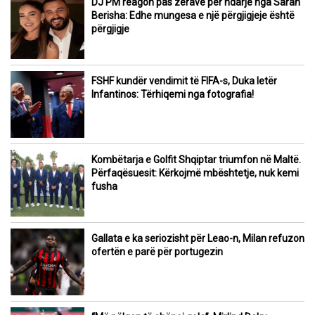
DJ PM reagon pas zërave për ndarje nga Sarah
Berisha: Edhe mungesa e një përgjigjeje është
përgjigje
FSHF kundër vendimit të FIFA-s, Duka letër
Infantinos: Tërhiqemi nga fotografia!
Kombëtarja e Golfit Shqiptar triumfon në Maltë.
Përfaqësuesit: Kërkojmë mbështetje, nuk kemi
fusha
Gallata e ka seriozisht për Leao-n, Milan refuzon
ofertën e parë për portugezin