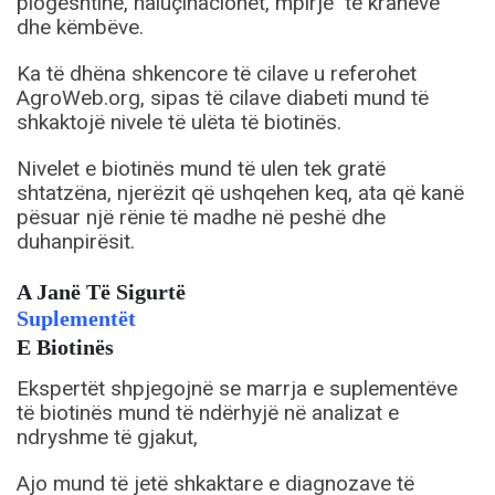
plogështinë, haluçinacionet, mpirje të krahëve
dhe këmbëve.
Ka të dhëna shkencore të cilave u referohet
AgroWeb.org, sipas të cilave diabeti mund të
shkaktojë nivele të ulëta të biotinës.
Nivelet e biotinës mund të ulen tek gratë
shtatzëna, njerëzit që ushqehen keq, ata që kanë
pësuar një rënie të madhe në peshë dhe
duhanpirësit.
A Janë Të Sigurtë
Suplementët
E Biotinës
Ekspertët shpjegojnë se marrja e suplementëve
të biotinës mund të ndërhyjë në analizat e
ndryshme të gjakut,
Ajo mund të jetë shkaktare e diagnozave të