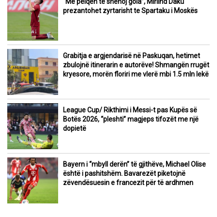
“Më pëlqen të shënoj gola”, Mirlind Daku
prezantohet zyrtarisht te Spartaku i Moskës
Grabitja e argjendarisë në Paskuqan, hetimet
zbulojnë itinerarin e autorëve! Shmangën rrugët
kryesore, morën floriri me vlerë mbi 1.5 mln lekë
League Cup/ Rikthimi i Messi-t pas Kupës së
Botës 2026, “pleshti” magjeps tifozët me një
dopietë
Bayern i “mbyll derën” të gjithëve, Michael Olise
është i pashitshëm. Bavarezët piketojnë
zëvendësuesin e francezit për të ardhmen