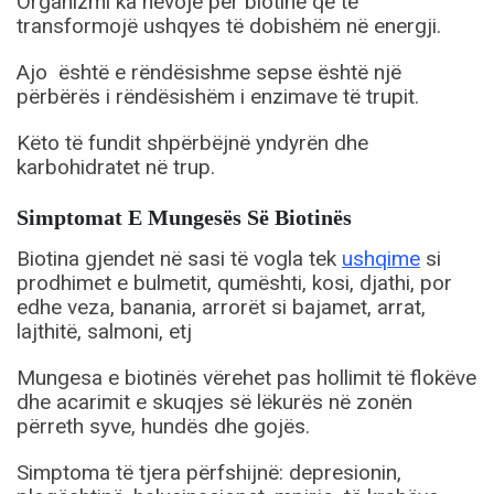
Organizmi ka nevojë për biotinë që të
transformojë ushqyes të dobishëm në energji.
Ajo është e rëndësishme sepse është një
përbërës i rëndësishëm i enzimave të trupit.
Këto të fundit shpërbëjnë yndyrën dhe
karbohidratet në trup.
Simptomat E Mungesës Së Biotinës
Biotina gjendet në sasi të vogla tek
ushqime
si
prodhimet e bulmetit, qumështi, kosi, djathi, por
edhe veza, banania, arrorët si bajamet, arrat,
lajthitë, salmoni, etj
Mungesa e biotinës vërehet pas hollimit të flokëve
dhe acarimit e skuqjes së lëkurës në zonën
përreth syve, hundës dhe gojës.
Simptoma të tjera përfshijnë: depresionin,