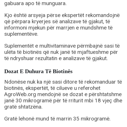
gabuara apo të munguara.
Kjo është arsyeja përse ekspertët rekomandojnë
që përpara kryerjes së analizave të gjakut, të
informoni mjekun për marrjen e mundshme të
suplementëve.
Suplementët e multivitaminave përmbajnë sasi të
ulëta të biotinës që nuk janë të mjaftueshme për
të ndryshuar rezultatin e analizave të gjakut.
Dozat E Duhura Të Biotinës
Ndonëse nuk ka një sasi ditore të rekomanduar të
biotinës, ekspertët, të cilueve u referohet
AgroWeb.org mendojnë se dozat e përshtatshme
janë 30 mikrogramë për të rriturit mbi 18 vjeç dhe
gratë shtatzëna.
Gratë lehonë mund të marrin 35 mikrogramë.