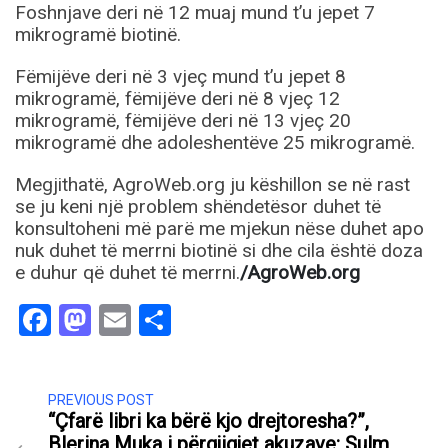
Foshnjave deri në 12 muaj mund t’u jepet 7
mikrogramë biotinë.
Fëmijëve deri në 3 vjeç mund t’u jepet 8
mikrogramë, fëmijëve deri në 8 vjeç 12
mikrogramë, fëmijëve deri në 13 vjeç 20
mikrogramë dhe adoleshentëve 25 mikrogramë.
Megjithatë, AgroWeb.org ju këshillon se në rast
se ju keni një problem shëndetësor duhet të
konsultoheni më parë me mjekun nëse duhet apo
nuk duhet të merrni biotinë si dhe cila është doza
e duhur që duhet të merrni.
/AgroWeb.org
Facebook
Mastodon
Email
Share
PREVIOUS POST
“Çfarë libri ka bërë kjo drejtoresha?”,
Blerina Muka i përgjigjet akuzave: Sulm