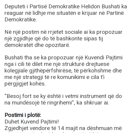
Deputeti i Partisë Demokratike Helidon Bushati ka
reaguar në lidhje me situatën e krijuar në Partinë
Demokratike.
Në një postim në rrjetet sociale ai ka propozuar
një zgjidhje që do të bashkonte sipas tij
demokratët dhe opozitarë.
Bushati tha se ka propozuar një Kuvendi Pajtimi
nga i cili të dilet me një strukturë drejtuese
kolegjiale gjithëpërfshirëse, të përkohshme dhe
me një strategji të re komunikimi e cila t’i
përgjigjet kohës.
“Besoj fort se ky është i vetmi instrument që do
na mundësojë të ringrihemi”, ka shkruar ai.
Postimi i plotë:
Duhet Kuvend Pajtimi!
Zgjedhjet vendore të 14 majit na dëshmuan më