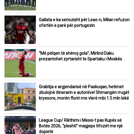
Gallata e ka seriozisht për Leao-n, Milan refuzon
ofertën e parë për portugezin
“Më pëlqen të shënoj gola”, Mirlind Daku
prezantohet zyrtarisht te Spartaku i Moskës
Grabitja e argjendarisë në Paskuqan, hetimet
zbulojnë itinerarin e autorëve! Shmangën rrugët
kryesore, morën floriri me vlerë mbi 1.5 mln lekë
League Cup/ Rikthimi i Messi-t pas Kupës së
Botës 2026, “pleshti” magjeps tifozët me një
dopietë