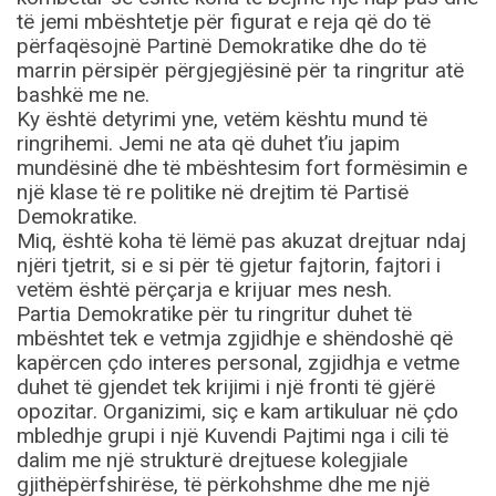
të jemi mbështetje për figurat e reja që do të
përfaqësojnë Partinë Demokratike dhe do të
marrin përsipër përgjegjësinë për ta ringritur atë
bashkë me ne.
Ky është detyrimi yne, vetëm kështu mund të
ringrihemi. Jemi ne ata që duhet t’iu japim
mundësinë dhe të mbështesim fort formësimin e
një klase të re politike në drejtim të Partisë
Demokratike.
Miq, është koha të lëmë pas akuzat drejtuar ndaj
njëri tjetrit, si e si për të gjetur fajtorin, fajtori i
vetëm është përçarja e krijuar mes nesh.
Partia Demokratike për tu ringritur duhet të
mbështet tek e vetmja zgjidhje e shëndoshë që
kapërcen çdo interes personal, zgjidhja e vetme
duhet të gjendet tek krijimi i një fronti të gjërë
opozitar. Organizimi, siç e kam artikuluar në çdo
mbledhje grupi i një Kuvendi Pajtimi nga i cili të
dalim me një strukturë drejtuese kolegjiale
gjithëpërfshirëse, të përkohshme dhe me një