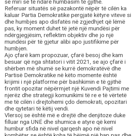
së miri se të ndarë humbasim të gjithë.
Referuar situatës së pazakontë nëpër të cilën ka
kaluar Partia Demokratike pergjatë këtyre viteve si
dhe humbjes apo disfatës në zgjedhjet që lëmë
pas, ky moment duhet të jetë një mundësi për
ndërgjegjësim, reflektim objektiv dhe jo një
mundësi për të gjetur alibi apo justifikime për
humbjen.
Ajo çfarë kam propozuar, çfarë besoj dhe kam
besuar që nga shtatori i vitit 2021, se ajo çfarë i
shërben më shumë se kurrë demokratëvë dhe
Partisë Demokratike në këto momente është
krijimi i një platforme për bashkimin e të gjithë
frontit opozitar nëpërmjet një Kuvendi Pajtimi me
njerëz dhe strategji komunikimi të re e të vërtetë
me të cilën i drejtohemi çdo demokrati, opozitari
dhe qytetari të këtij vendi.
Vlersoj se është më e drejtë dhe denjitoze duke
filluar nga UNË dhe shumica e atyre që kemi
humbur sfida në nivel qarqesh apo në nivel
kombëtar se është koha të bëjmë një hap pas dhe