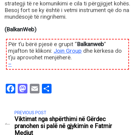
strategji të re komunikimi e cila ti përgjigjet kohës.
Besoj fort se ky është i vetmi instrument që do na
mundësojë të ringrihemi.
(BalkanWeb)
Për t’u bërë pjesë e grupit “
Balkanweb
”
mjafton të klikoni:
Join Group
dhe kërkesa do
t’ju aprovohet menjëherë.
–
Facebook
Mastodon
Email
Share
PREVIOUS POST
Viktimat nga shpërthimi në Gërdec
pranohen si palë në gjykimin e Fatmir
Mediut