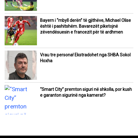
Bayern i “mbyll derën” të gjithëve, Michael Olise
është i pashitshëm. Bavarezët piketojnë
zëvendësuesin e francezit për të ardhmen
Vrau tre persona! Ekstradohet nga SHBA Sokol
Hoxha
“Smart City” premton siguri në shkolla, por kush
e garanton sigurinë nga kamerat?