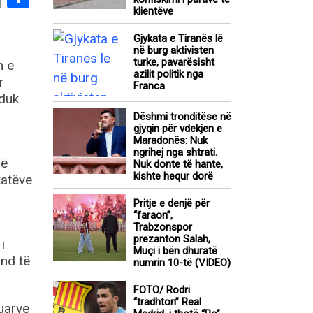
klientëve
Gjykata e Tiranës lë
në burg aktivisten
turke, pavarësisht
n e
azilit politik nga
r
Franca
duk
Dëshmi tronditëse në
gjyqin për vdekjen e
Maradonës: Nuk
ngrihej nga shtrati.
në
Nuk donte të hante,
kishte hequr dorë
katëve
Pritje e denjë për
“faraon”,
Trabzonspor
prezanton Salah,
i
Muçi i bën dhuratë
und të
numrin 10-të (VIDEO)
FOTO/ Rodri
“tradhton” Real
tuarve