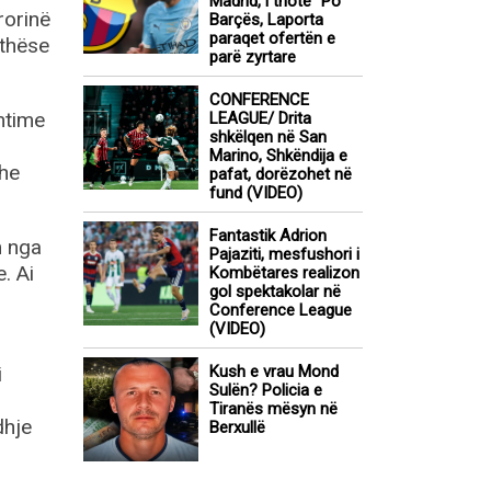
Madrid, i thotë “Po”
rorinë
Barçës, Laporta
paraqet ofertën e
ithëse
parë zyrtare
CONFERENCE
mtime
LEAGUE/ Drita
shkëlqen në San
Marino, Shkëndija e
dhe
pafat, dorëzohet në
fund (VIDEO)
Fantastik Adrion
m nga
Pajaziti, mesfushori i
. Ai
Kombëtares realizon
gol spektakolar në
Conference League
(VIDEO)
i
Kush e vrau Mond
Sulën? Policia e
Tiranës mësyn në
dhje
Berxullë