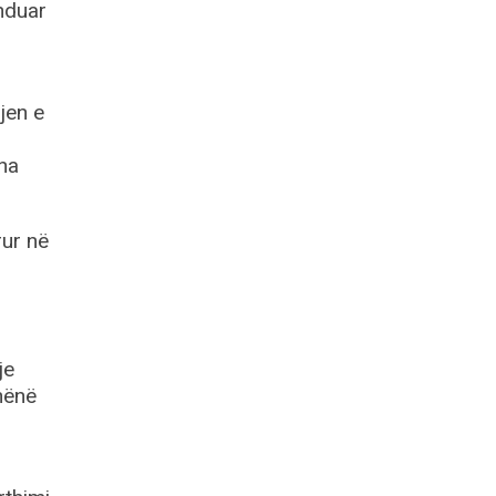
enduar
jen e
sha
rur në
je
dhënë