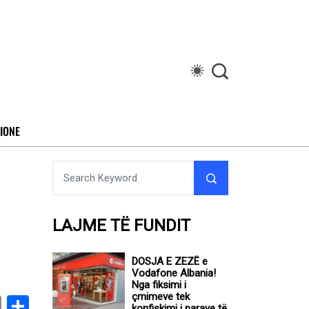
IONE
LAJME TË FUNDIT
DOSJA E ZEZË e
Vodafone Albania!
Nga fiksimi i
çmimeve tek
book
stodon
Email
Share
konfiskimi i parave të