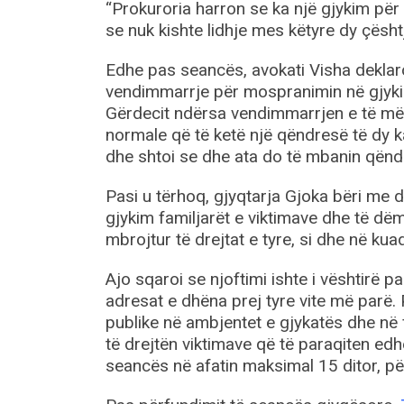
“Prokuroria harron se ka një gjykim për 
se nuk kishte lidhje mes këtyre dy çësht
Edhe pas seancës, avokati Visha deklaro
vendimmarrje për mospranimin në gjykim
Gërdecit ndërsa vendimmarrjen e të mërk
normale që të ketë një qëndresë të dy k
dhe shtoi se dhe ata do të mbanin qëndri
Pasi u tërhoq, gjyqtarja Gjoka bëri me d
gjykim familjarët e viktimave dhe të dëmt
mbrojtur të drejtat e tyre, si dhe në kuadë
Ajo sqaroi se njoftimi ishte i vështirë 
adresat e dhëna prej tyre vite më parë. 
publike në ambjentet e gjykatës dhe në f
të drejtën viktimave që të paraqiten ed
seancës në afatin maksimal 15 ditor, p