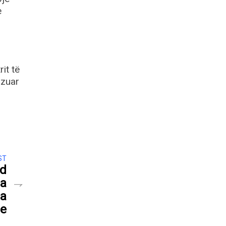
e
it të
azuar
ST
nd
ia
ga
le