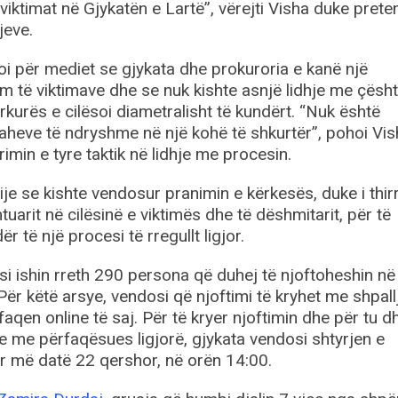
viktimat në Gjykatën e Lartë”, vërejti Visha duke pret
jeve.
i për mediet se gjykata dhe prokuroria e kanë një
 të viktimave dhe se nuk kishte asnjë lidhje me çësht
urës e cilësoi diametralisht të kundërt. “Nuk është
aheve të ndryshme në një kohë të shkurtër”, pohoi Vi
min e tyre taktik në lidhje me procesin.
ije se kishte vendosur pranimin e kërkesës, duke i thir
uarit në cilësinë e viktimës dhe të dëshmitarit, për të
r të një procesi të rregullt ligjor.
pasi ishin rreth 290 persona që duhej të njoftoheshin në
Për këtë arsye, vendosi që njoftimi të kryhet me shpall
aqen online të saj. Për të kryer njoftimin dhe për tu 
he me përfaqësues ligjorë, gjykata vendosi shtyrjen e
ër më datë 22 qershor, në orën 14:00.