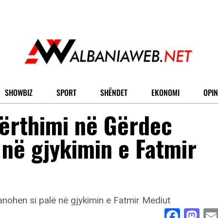
SHOWBIZ
SPORT
SHËNDET
EKONOMI
OPIN
përthimi në Gërdec
 në gjykimin e Fatmir
Face
Ma