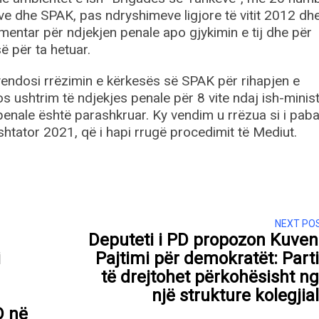
sve dhe SPAK, pas ndryshimeve ligjore të vitit 2012 dh
mentar për ndjekjen penale apo gjykimin e tij dhe për
 për ta hetuar.
vendosi rrëzimin e kërkesës së SPAK për rihapjen e
 ushtrim të ndjekjes penale për 8 vite ndaj ish-ministr
enale është parashkruar. Ky vendim u rrëzua si i pab
htator 2021, që i hapi rrugë procedimit të Mediut.
NEXT PO
Deputeti i PD propozon Kuve
i
Pajtimi për demokratët: Part
të drejtohet përkohësisht n
një strukture kolegjia
D në