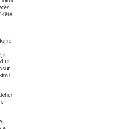
rthimi
katës
 “Këtë
 kanë
ja,
d të
dosur
kim i
ndehur
në
ej
bje