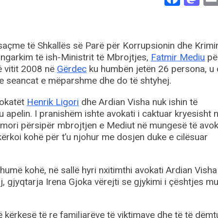
açme të Shkallës së Parë për Korrupsionin dhe Krimi
ngarkim të ish-Ministrit të Mbrojtjes,
Fatmir Mediu
pë
ë vitit 2008 në
Gërdec
ku humbën jetën 26 persona, u 
he seancat e mëparshme dhe do të shtyhej.
vokatët
Henrik Ligori
dhe Ardian Visha nuk ishin të
 apelin. I pranishëm ishte avokati i caktuar kryesisht 
ili mori përsipër mbrojtjen e Mediut në mungesë të avo
 kërkoi kohë për t’u njohur me dosjen duke e cilësuar
më kohë, në sallë hyri nxitimthi avokati Ardian Visha 
, gjyqtarja Irena Gjoka vërejti se gjykimi i çështjes m
jë kërkesë të re familjarëve të viktimave dhe të të dëm