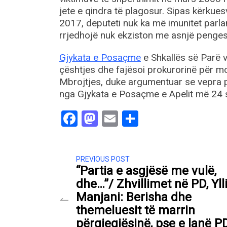
jete e qindra të plagosur. Sipas kërkue
2017, deputeti nuk ka më imunitet parla
rrjedhojë nuk ekziston me asnjë pengesë
Gjykata e Posaçme
e Shkallës së Parë 
çështjes dhe fajësoi prokurorinë për mos
Mbrojtjes, duke argumentuar se vepra p
nga Gjykata e Posaçme e Apelit më 24 s
Facebook
Mastodon
Email
Share
PREVIOUS POST
“Partia e asgjësë me vulë,
dhe…”/ Zhvillimet në PD, Yll
Manjani: Berisha dhe
themeluesit të marrin
përgjegjësinë, pse e lanë P