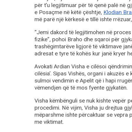
për t’u legjitimuar për të qenë palë në 
e Posaçme në këtë çështje,
Klodian Br
më parë një kërkesë e tillë ishte rrëzuar
“Jemi dakord të legjitimohen në proces
fizike”, pohoi Braho dhe sqaroi për gjyk
trashëgimtarëve ligjorë të viktimave janë
adresat e tyre të kohës kur janë kryer he
Avokati Ardian Visha e cilësoi qëndrimin
cilësia’. Sipas Vishës, organi i akuzës e 
sulmoi vendimin e Apelit që i hapi rrugën
vëmendjen që të mos fyente gjykatën.
Visha këmbënguli se nuk kishte vepër pe
procedimi. Në vijim, Visha ju drejtua g
mëparshme ishte përcaktuar se vepra pena
me viktimat.