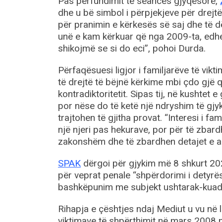
Pas përfundimit të seancës gjyqësore,
dhe u bë simbol i përpjekjeve për drejtës
për pranimin e kërkesës së saj dhe të dë
unë e kam kërkuar që nga 2009-ta, edhe
shikojmë se si do eci”, pohoi Durda.
Përfaqësuesi ligjor i familjarëve të vikt
të drejtë të bëjnë kërkime mbi çdo gjë q
kontradiktoritetit. Sipas tij, në kushtet 
por nëse do të ketë një ndryshim të gjy
trajtohen të gjitha provat. “Interesi i f
një njeri pas hekurave, por për të zbard
zakonshëm dhe të zbardhen detajet e asa
SPAK
dërgoi për gjykim më 8 shkurt 202
për veprat penale “shpërdorimi i detyrë
bashkëpunim me subjekt ushtarak-kua
Rihapja e çështjes ndaj Mediut u vu në lë
viktimave të shpërthimit në mars 2008 