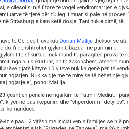
Zamira Durdaj
, gruaja që humbi djalin 7 vjeç nga shpë
i, e cilësoi si një fitore të vogël vendimmarrjen e gjy
mtuarve të tjerë për t’u legjitimuar si palë në proces.
 në Strasburg e kam këtë dosje. Tani nuk e dimë, të
imave të Gërdecit, avokati
Dorian Matlija
theksoi se ata
ë do t’i nënshtrohet gjykimit, bazuar në parimin e
e gjykimit të shkurtuar nuk mund të paraqiten prova të re
kimit, nga ai i shkurtuar, në të zakonshëm, atëherë mun
amiljarëve gjatë këtyre 15 viteve nuk ka qenë për të ven
hur ngjarjen. Nuk ka gjë më të mirë se të bëhet një gjy
j ngjarjeje”, pohoi Matlija.
3 çështjen penale në ngarkim të Fatmir Mediut, i pa
s”, kryer në bashkëpunim dhe “shpërdorim i detyrës”, 
dër komandues.
vizje pas 12 vitësh me iniciativën e familjes së një pr
në ambientet e ish “Brigadës së Tankeve”, me 26 hum