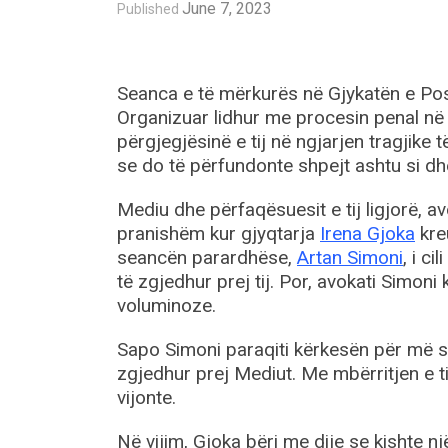
June 7, 2023
Published
Seanca e të mërkurës në Gjykatën e Pos
Organizuar lidhur me procesin penal në 
përgjegjësinë e tij në ngjarjen tragjike t
se do të përfundonte shpejt ashtu si d
Mediu dhe përfaqësuesit e tij ligjorë, a
pranishëm kur gjyqtarja
Irena Gjoka
kreu
seancën parardhëse,
Artan Simoni
, i c
të zgjedhur prej tij. Por, avokati Simoni
voluminoze.
Sapo Simoni paraqiti kërkesën për më shu
zgjedhur prej Mediut. Me mbërritjen e tij
vijonte.
Në vijim, Gjoka bëri me dije se kishte n