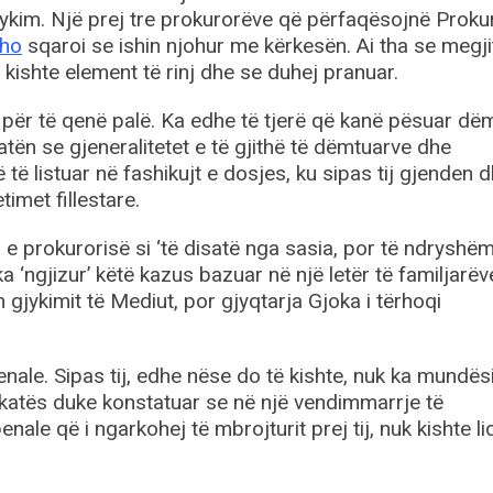
gjykim. Një prej tre prokurorëve që përfaqësojnë Proku
aho
sqaroi se ishin njohur me kërkesën. Ai tha se megj
, kishte element të rinj dhe se duhej pranuar.
 për të qenë palë. Ka edhe të tjerë që kanë pësuar dë
atën se gjeneralitetet e të gjithë të dëmtuarve dhe
 të listuar në fashikujt e dosjes, ku sipas tij gjenden 
timet fillestare.
 e prokurorisë si ‘të disatë nga sasia, por të ndryshë
ka ‘ngjizur’ këtë kazus bazuar në një letër të familjarëve
 gjykimit të Mediut, por gjyqtarja Gjoka i tërhoqi
nale. Sipas tij, edhe nëse do të kishte, nuk ka mundës
jykatës duke konstatuar se në një vendimmarrje të
le që i ngarkohej të mbrojturit prej tij, nuk kishte li