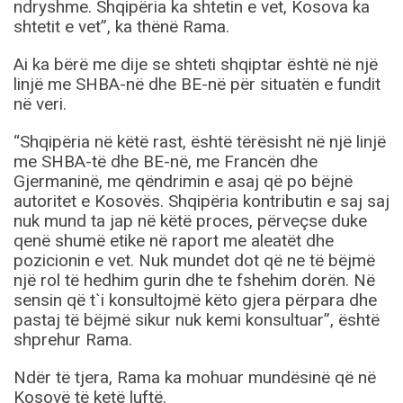
ndryshme. Shqipëria ka shtetin e vet, Kosova ka
shtetit e vet”, ka thënë Rama.
Ai ka bërë me dije se shteti shqiptar është në një
linjë me SHBA-në dhe BE-në për situatën e fundit
në veri.
“Shqipëria në këtë rast, është tërësisht në një linjë
me SHBA-të dhe BE-në, me Francën dhe
Gjermaninë, me qëndrimin e asaj që po bëjnë
autoritet e Kosovës. Shqipëria kontributin e saj saj
nuk mund ta jap në këtë proces, përveçse duke
qenë shumë etike në raport me aleatët dhe
pozicionin e vet. Nuk mundet dot që ne të bëjmë
një rol të hedhim gurin dhe te fshehim dorën. Në
sensin që t`i konsultojmë këto gjera përpara dhe
pastaj të bëjmë sikur nuk kemi konsultuar”, është
shprehur Rama.
Ndër të tjera, Rama ka mohuar mundësinë që në
Kosovë të ketë luftë.