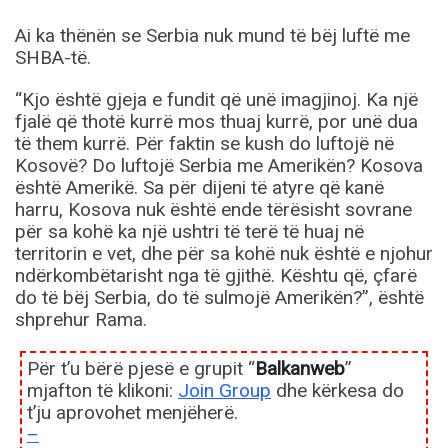
Ai ka thënën se Serbia nuk mund të bëj luftë me
SHBA-të.
“Kjo është gjeja e fundit që unë imagjinoj. Ka një
fjalë që thotë kurrë mos thuaj kurrë, por unë dua
të them kurrë. Për faktin se kush do luftojë në
Kosovë? Do luftojë Serbia me Amerikën? Kosova
është Amerikë. Sa për dijeni të atyre që kanë
harru, Kosova nuk është ende tërësisht sovrane
për sa kohë ka një ushtri të terë të huaj në
territorin e vet, dhe për sa kohë nuk është e njohur
ndërkombëtarisht nga të gjithë. Kështu që, çfarë
do të bëj Serbia, do të sulmojë Amerikën?”, është
shprehur Rama.
Për t’u bërë pjesë e grupit “
Balkanweb
”
mjafton të klikoni:
Join Group
dhe kërkesa do
t’ju aprovohet menjëherë.
–