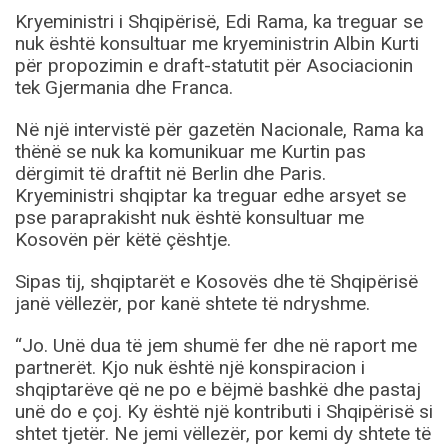
Kryeministri i Shqipërisë, Edi Rama, ka treguar se
nuk është konsultuar me kryeministrin Albin Kurti
për propozimin e draft-statutit për Asociacionin
tek Gjermania dhe Franca.
Në një intervistë për gazetën Nacionale, Rama ka
thënë se nuk ka komunikuar me Kurtin pas
dërgimit të draftit në Berlin dhe Paris.
Kryeministri shqiptar ka treguar edhe arsyet se
pse paraprakisht nuk është konsultuar me
Kosovën për këtë çështje.
Sipas tij, shqiptarët e Kosovës dhe të Shqipërisë
janë vëllezër, por kanë shtete të ndryshme.
“Jo. Unë dua të jem shumë fer dhe në raport me
partnerët. Kjo nuk është një konspiracion i
shqiptarëve që ne po e bëjmë bashkë dhe pastaj
unë do e çoj. Ky është një kontributi i Shqipërisë si
shtet tjetër. Ne jemi vëllezër, por kemi dy shtete të