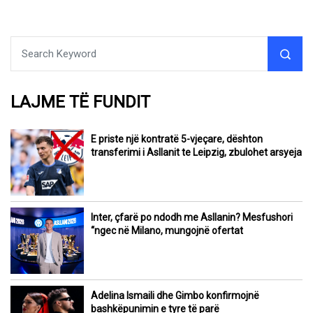
LAJME TË FUNDIT
E priste një kontratë 5-vjeçare, dështon
transferimi i Asllanit te Leipzig, zbulohet arsyeja
Inter, çfarë po ndodh me Asllanin? Mesfushori
“ngec në Milano, mungojnë ofertat
Adelina Ismaili dhe Gimbo konfirmojnë
bashkëpunimin e tyre të parë