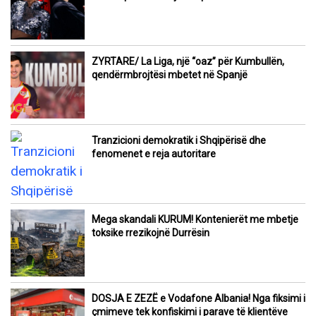
ZYRTARE/ La Liga, një “oaz” për Kumbullën,
qendërmbrojtësi mbetet në Spanjë
Tranzicioni demokratik i Shqipërisë dhe
fenomenet e reja autoritare
Mega skandali KURUM! Kontenierët me mbetje
toksike rrezikojnë Durrësin
DOSJA E ZEZË e Vodafone Albania! Nga fiksimi i
çmimeve tek konfiskimi i parave të klientëve