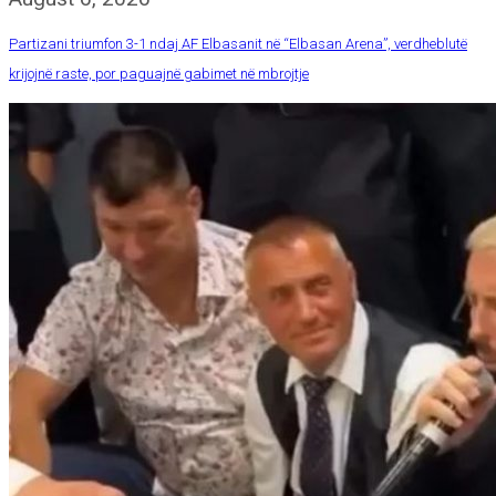
Partizani triumfon 3-1 ndaj AF Elbasanit në “Elbasan Arena”, verdheblutë
krijojnë raste, por paguajnë gabimet në mbrojtje