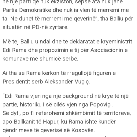
në një parti që nuk ekziston, sepse ata nuk janë
Partia Demokratike dhe nuk ia vlen të merremi me
ta. Ne duhet të merremi me qeverinë”, tha Balliu për
situatën në PD-në zyrtare.
Më tej Balliu u ndal dhe te deklaratat e kryeministrit
Edi Rama dhe propozimin e tij për Asociacionin e
komunave me shumicë serbe.
Ai tha se Rama kërkon të rregullojë figurën e
Presidentit serb Aleksandër Vuçiç.
“Edi Rama vjen nga një background në krye të një
partie, historiku i së cilës vjen nga Popoviçi.
Së dyti, po t’i referohemi shkëmbimit të territoreve,
apo Ballkanit të Hapur, ku Rama ishte kundër
qëndrimeve të qeverisë së Kosovës.