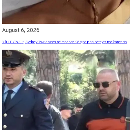
August 6, 2026
Ylli i TikTok-ut, Sydney Towle vdes në moshën 26 vjeç pas betejës me kancerin