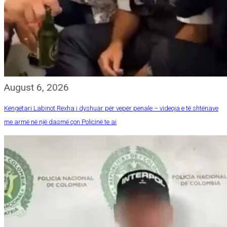
August 6, 2026
Këngëtari Labinot Rexha i dyshuar për vepër penale – videoja e të shtënave
me armë në një dasmë çon Policinë te ai