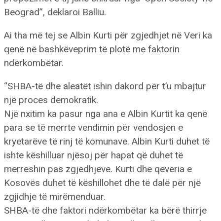
Beograd”, deklaroi Balliu.
Ai tha më tej se Albin Kurti për zgjedhjet në Veri ka
qenë në bashkëveprim të plotë me faktorin
ndërkombëtar.
“SHBA-të dhe aleatët ishin dakord për t’u mbajtur
një proces demokratik.
Një nxitim ka pasur nga ana e Albin Kurtit ka qenë
para se të merrte vendimin për vendosjen e
kryetarëve të rinj të komunave. Albin Kurti duhet të
ishte këshilluar njësoj për hapat që duhet të
merreshin pas zgjedhjeve. Kurti dhe qeveria e
Kosovës duhet të këshillohet dhe të dalë për një
zgjidhje të mirëmenduar.
SHBA-të dhe faktori ndërkombëtar ka bërë thirrje