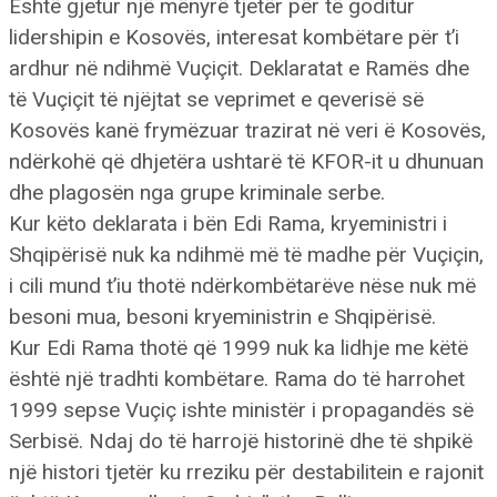
Është gjetur një mënyrë tjetër për të goditur
lidershipin e Kosovës, interesat kombëtare për t’i
ardhur në ndihmë Vuçiçit. Deklaratat e Ramës dhe
të Vuçiçit të njëjtat se veprimet e qeverisë së
Kosovës kanë frymëzuar trazirat në veri ë Kosovës,
ndërkohë që dhjetëra ushtarë të KFOR-it u dhunuan
dhe plagosën nga grupe kriminale serbe.
Kur këto deklarata i bën Edi Rama, kryeministri i
Shqipërisë nuk ka ndihmë më të madhe për Vuçiçin,
i cili mund t’iu thotë ndërkombëtarëve nëse nuk më
besoni mua, besoni kryeministrin e Shqipërisë.
Kur Edi Rama thotë që 1999 nuk ka lidhje me këtë
është një tradhti kombëtare. Rama do të harrohet
1999 sepse Vuçiç ishte ministër i propagandës së
Serbisë. Ndaj do të harrojë historinë dhe të shpikë
një histori tjetër ku rreziku për destabilitein e rajonit