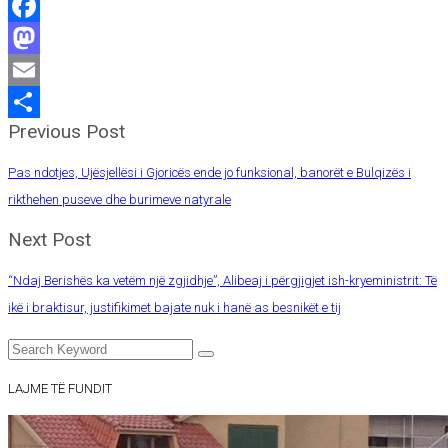
Facebook
Mastodon
Email
Previous Post
Share
Pas ndotjes, Ujësjellësi i Gjoricës ende jo funksional, banorët e Bulqizës i
rikthehen puseve dhe burimeve natyrale
Next Post
“Ndaj Berishës ka vetëm një zgjidhje”, Alibeaj i përgjigjet ish-kryeministrit: Të
ikë i braktisur, justifikimet bajate nuk i hanë as besnikët e tij
LAJME TË FUNDIT