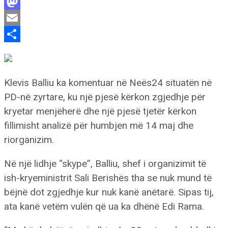
Facebook
Mastodon
Email
Share
Klevis Balliu ka komentuar në Neës24 situatën në
PD-në zyrtare, ku një pjesë kërkon zgjedhje për
kryetar menjëherë dhe një pjesë tjetër kërkon
fillimisht analizë për humbjen më 14 maj dhe
riorganizim.
Në një lidhje “skype”, Balliu, shef i organizimit të
ish-kryeministrit Sali Berishës tha se nuk mund të
bëjnë dot zgjedhje kur nuk kanë anëtarë. Sipas tij,
ata kanë vetëm vulën që ua ka dhënë Edi Rama.