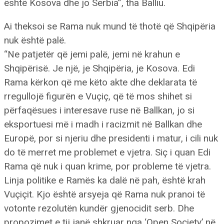
është Kosova dhe jo Serbia”, tha Balliu.
Ai theksoi se Rama nuk mund të thotë që Shqipëria
nuk është palë.
“Ne patjetër që jemi palë, jemi në krahun e
Shqipërisë. Je një, je Shqipëria, je Kosova. Edi
Rama kërkon që me këto akte dhe deklarata të
rregullojë figurën e Vuçiç, që të mos shihet si
përfaqësues i interesave ruse në Ballkan, jo si
eksportuesi më i madh i racizmit në Ballkan dhe
Europë, por si njeriu dhe presidenti i matur, i cili nuk
do të merret me problemet e vjetra. Siç i quan Edi
Rama që nuk i quan krime, por probleme të vjetra.
Linja politike e Ramës ka dalë në pah, është krah
Vuçiçit. Kjo është arsyeja që Rama nuk pranoi të
votonte rezolutën kundër gjenocidit serb. Dhe
propozimet e tij janë shkruar nga ‘Open Society’ në