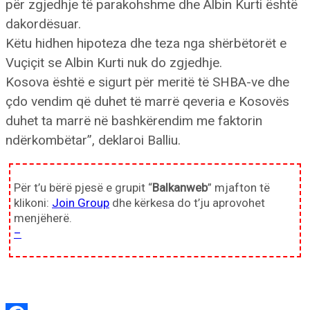
për zgjedhje të parakohshme dhe Albin Kurti është
dakordësuar.
Këtu hidhen hipoteza dhe teza nga shërbëtorët e
Vuçiçit se Albin Kurti nuk do zgjedhje.
Kosova është e sigurt për meritë të SHBA-ve dhe
çdo vendim që duhet të marrë qeveria e Kosovës
duhet ta marrë në bashkërendim me faktorin
ndërkombëtar”, deklaroi Balliu.
Për t’u bërë pjesë e grupit “
Balkanweb
” mjafton të
klikoni:
Join Group
dhe kërkesa do t’ju aprovohet
menjëherë.
–