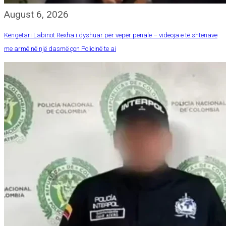
August 6, 2026
Këngëtari Labinot Rexha i dyshuar për vepër penale – videoja e të shtënave
me armë në një dasmë çon Policinë te ai