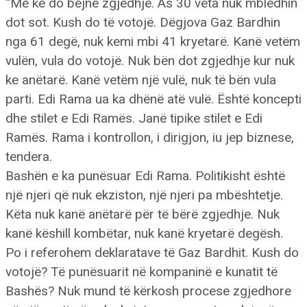
“Me kë do bëjnë zgjedhje. As 30 veta nuk mbledhin
dot sot. Kush do të votojë. Dëgjova Gaz Bardhin
nga 61 degë, nuk kemi mbi 41 kryetarë. Kanë vetëm
vulën, vula do votojë. Nuk bën dot zgjedhje kur nuk
ke anëtarë. Kanë vetëm një vulë, nuk të bën vula
parti. Edi Rama ua ka dhënë atë vulë. Është koncepti
dhe stilet e Edi Ramës. Janë tipike stilet e Edi
Ramës. Rama i kontrollon, i dirigjon, iu jep biznese,
tendera.
Bashën e ka punësuar Edi Rama. Politikisht është
një njeri që nuk ekziston, një njeri pa mbështetje.
Këta nuk kanë anëtarë për të bërë zgjedhje. Nuk
kanë këshill kombëtar, nuk kanë kryetarë degësh.
Po i referohem deklaratave të Gaz Bardhit. Kush do
votojë? Të punësuarit në kompaninë e kunatit të
Bashës? Nuk mund të kërkosh procese zgjedhore