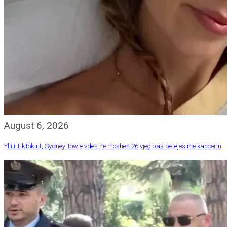
August 6, 2026
Ylli i TikTok-ut, Sydney Towle vdes në moshën 26 vjeç pas betejës me kancerin