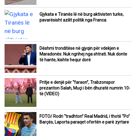
Gjykata e Tiranës lë në burg aktivisten turke,
pavarësisht azilit politik nga Franca
Dëshmi tronditëse në gjyqin për vdekjen e
Maradonës: Nuk ngrihej nga shtrati. Nuk donte
të hante, kishte hequr dorë
Pritje e denjë për “faraon”, Trabzonspor
prezanton Salah, Muçi i bën dhuratë numrin 10-
të (VIDEO)
FOTO/ Rodri “tradhton” Real Madrid, i thotë “Po”
Barçës, Laporta paraqet ofertën e parë zyrtare