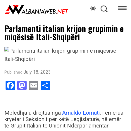
Parlamenti italian krijon grupimin e
miqësisë Itali-Shqipëri
July 18, 2023
Published
Facebook
Mastodon
Email
Share
Mbledhja u drejtua nga
Arnaldo Lomuti
, i emëruar
kryetar i Seksionit për këtë Legjislaturë, në emër
të Grupit Italian të Unionit Ndërparlamentar.