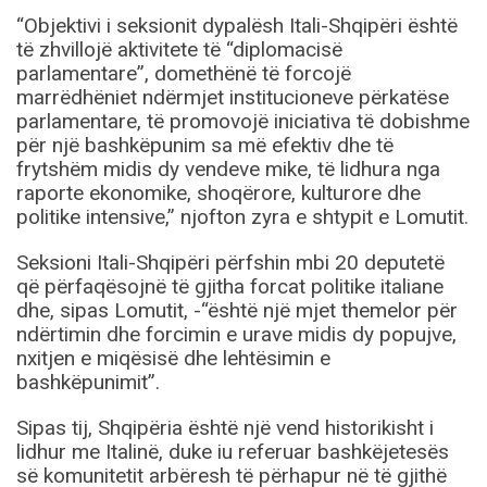
“Objektivi i seksionit dypalësh Itali-Shqipëri është
të zhvillojë aktivitete të “diplomacisë
parlamentare”, domethënë të forcojë
marrëdhëniet ndërmjet institucioneve përkatëse
parlamentare, të promovojë iniciativa të dobishme
për një bashkëpunim sa më efektiv dhe të
frytshëm midis dy vendeve mike, të lidhura nga
raporte ekonomike, shoqërore, kulturore dhe
politike intensive,” njofton zyra e shtypit e Lomutit.
Seksioni Itali-Shqipëri përfshin mbi 20 deputetë
që përfaqësojnë të gjitha forcat politike italiane
dhe, sipas Lomutit, -“është një mjet themelor për
ndërtimin dhe forcimin e urave midis dy popujve,
nxitjen e miqësisë dhe lehtësimin e
bashkëpunimit”.
Sipas tij, Shqipëria është një vend historikisht i
lidhur me Italinë, duke iu referuar bashkëjetesës
së komunitetit arbëresh të përhapur në të gjithë