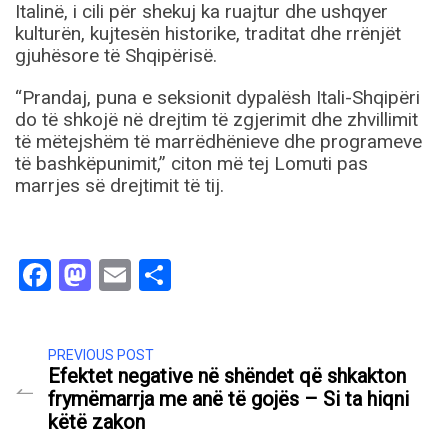
Italinë, i cili për shekuj ka ruajtur dhe ushqyer
kulturën, kujtesën historike, traditat dhe rrënjët
gjuhësore të Shqipërisë.
“Prandaj, puna e seksionit dypalësh Itali-Shqipëri
do të shkojë në drejtim të zgjerimit dhe zhvillimit
të mëtejshëm të marrëdhënieve dhe programeve
të bashkëpunimit,” citon më tej Lomuti pas
marrjes së drejtimit të tij.
Facebook
Mastodon
Email
Share
PREVIOUS POST
Efektet negative në shëndet që shkakton
frymëmarrja me anë të gojës – Si ta hiqni
këtë zakon