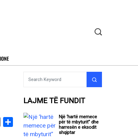
IONE
LAJME TË FUNDIT
Një ‘hartë memece
book
stodon
Email
Share
për të mbyturit” dhe
harresën e eksodit
shqiptar