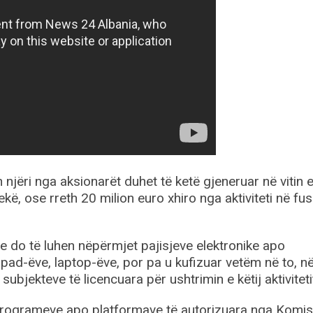
 njëri nga aksionarët duhet të ketë gjeneruar në vitin 
lekë, ose rreth 20 milion euro xhiro nga aktiviteti në fu
ine do të luhen nëpërmjet pajisjeve elektronike apo
Ipad-ëve, laptop-ëve, por pa u kufizuar vetëm në to, n
 subjekteve të licencuara për ushtrimin e këtij aktiviteti
programeve apo platformave të autorizuara nga Komisi