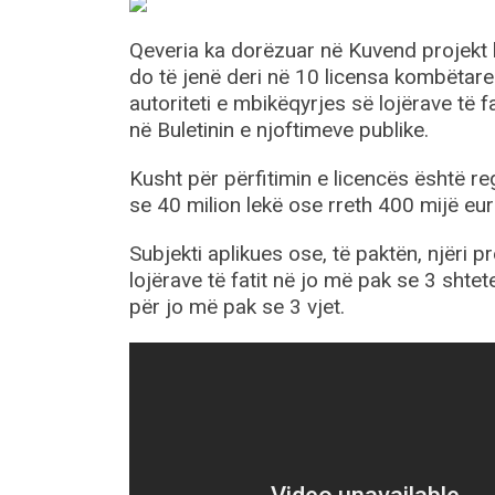
Qeveria ka dorëzuar në Kuvend projekt li
do të jenë deri në 10 licensa kombëtare 
autoriteti e mbikëqyrjes së lojërave të f
në Buletinin e njoftimeve publike.
Kusht për përfitimin e licencës është re
se 40 milion lekë ose rreth 400 mijë eur
Subjekti aplikues ose, të paktën, njëri p
lojërave të fatit në jo më pak se 3 sht
për jo më pak se 3 vjet.