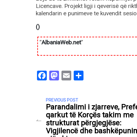
Licencave. Projekt ligji i qeverisë që rik
kalendarin e punimeve te kuvendit sesio
()
“
AlbaniaWeb.net
”
Facebook
Mastodon
Email
Share
PREVIOUS POST
Parandalimi i zjarreve, Prefe
qarkut të Korçës takim me
strukturat përgjegjëse:
Vigjilencë dhe bashkëpunim