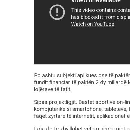
Po ashtu subjekti aplikues ose të paktën
fundit financiar të paktën 2 dy miliardë 
lojërave të fatit.
Sipas projektligjit, Bastet sportive on-l
kompjuterike si smartphone, tabletëve, 
faqet zyrtare të internetit, aplikacionet e
Loja do të zhvillohet vetëm nëpërmjet 