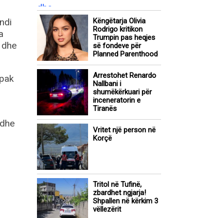
ndi
Këngëtarja Olivia
Rodrigo kritikon
a
Trumpin pas heqjes
i dhe
së fondeve për
Planned Parenthood
Arrestohet Renardo
 pak
Nallbani i
shumëkërkuari për
inceneratorin e
Tiranës
 dhe
Vritet një person në
Korçë
Tritol në Tufinë,
zbardhet ngjarja!
Shpallen në kërkim 3
vëllezërit