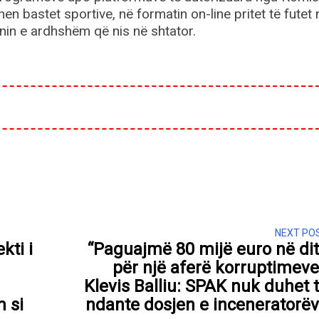
then bastet sportive, në formatin on-line pritet të futet 
nin e ardhshëm që nis në shtator.
NEXT PO
kti i
“Paguajmë 80 mijë euro në di
për një aferë korruptimeve
Klevis Balliu: SPAK nuk duhet 
 si
ndante dosjen e inceneratorë