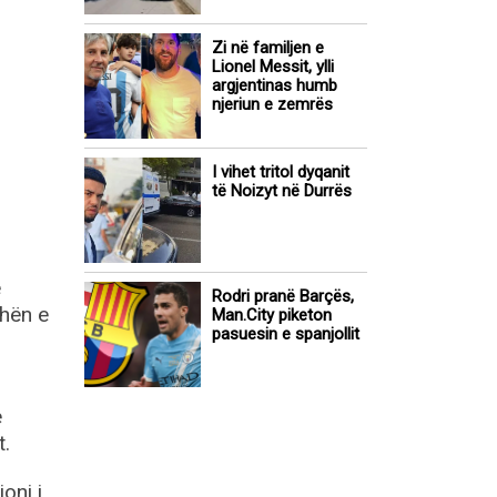
Zi në familjen e
Lionel Messit, ylli
argjentinas humb
njeriun e zemrës
I vihet tritol dyqanit
të Noizyt në Durrës
e
Rodri pranë Barçës,
shën e
Man.City piketon
pasuesin e spanjollit
ë
t.
oni i