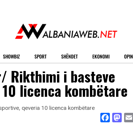
SHOWBIZ
SPORT
SHËNDET
EKONOMI
OPIN
/ Rikthimi i basteve
a 10 licenca kombëtare
Face
Ma