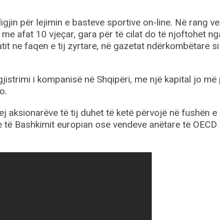
gjin për lejimin e basteve sportive on-line. Në rang ve
me afat 10 vjeçar, gara për të cilat do të njoftohet ng
atit ne faqen e tij zyrtare, në gazetat ndërkombëtare s
gjistrimi i kompanisë në Shqipëri, me një kapital jo më
o.
rej aksionarëve të tij duhet të ketë përvojë në fushën e
ete të Bashkimit europian ose vendeve anëtare të OECD