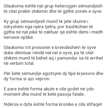
Glaukoma është një grup heterogjen sëmundjesh
të cilat prekin shikimin dhe të gjithë zonën e syve.
Ky grup sëmundjesh mund të jetë shumë i
ndryshëm nga njëra tjetra, por bashkohen të
gjitha në një pikë të caktuar që është dëmi i madh
nervave optike.
Glaukoma rrit presionin e brendëshëm të syve
duke dëmtuar rëndë nervat e syve, pa të cilat
shikimi mund të bëhet aq i pamundur sa të arrihet
në verbim total.
Për këtë sëmundje egiztojnë dy tipe kryesore dhe
dy forma si ajo vepron.
E para është forma akute e cila godet në çdo
moment dhe mund të ketë pasoja fatale.
Ndërsa e dyta është forma kronike e cila shfaqet