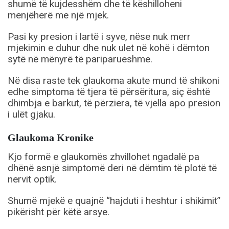
shumë të kujdesshëm dhe të këshilloheni
menjëherë me një mjek.
Pasi ky presion i lartë i syve, nëse nuk merr
mjekimin e duhur dhe nuk ulet në kohë i dëmton
sytë në mënyrë të pariparueshme.
Në disa raste tek glaukoma akute mund të shikoni
edhe simptoma të tjera të përsëritura, siç është
dhimbja e barkut, të përziera, të vjella apo presion
i ulët gjaku.
Glaukoma Kronike
Kjo formë e glaukomës zhvillohet ngadalë pa
dhënë asnjë simptomë deri në dëmtim të plotë të
nervit optik.
Shumë mjekë e quajnë “hajduti i heshtur i shikimit”
pikërisht për këtë arsye.