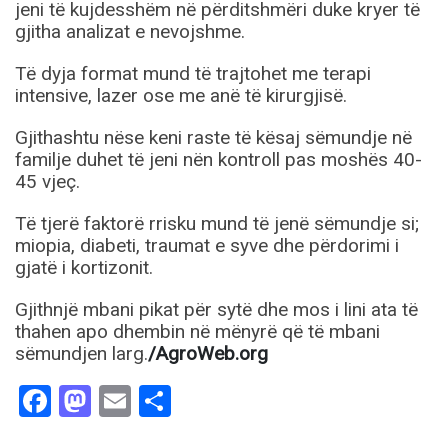
jeni të kujdesshëm në përditshmëri duke kryer të
gjitha analizat e nevojshme.
Të dyja format mund të trajtohet me terapi
intensive, lazer ose me anë të kirurgjisë.
Gjithashtu nëse keni raste të kësaj sëmundje në
familje duhet të jeni nën kontroll pas moshës 40-
45 vjeç.
Të tjerë faktorë rrisku mund të jenë sëmundje si;
miopia, diabeti, traumat e syve dhe përdorimi i
gjatë i kortizonit.
Gjithnjë mbani pikat për sytë dhe mos i lini ata të
thahen apo dhembin në mënyrë që të mbani
sëmundjen larg.
/AgroWeb.org
Facebook
Mastodon
Email
Share