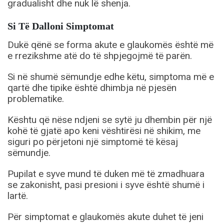
gradualisht dhe nuk lë shenja.
Si Të Dalloni Simptomat
Dukë qënë se forma akute e glaukomës është më
e rrezikshme atë do të shpjegojmë të parën.
Si në shumë sëmundje edhe këtu, simptoma më e
qartë dhe tipike është dhimbja në pjesën
problematike.
Kështu që nëse ndjeni se sytë ju dhembin për një
kohë të gjatë apo keni vështirësi në shikim, me
siguri po përjetoni një simptomë të kësaj
sëmundje.
Pupilat e syve mund të duken më të zmadhuara
se zakonisht, pasi presioni i syve është shumë i
lartë.
Për simptomat e glaukomës akute duhet të jeni