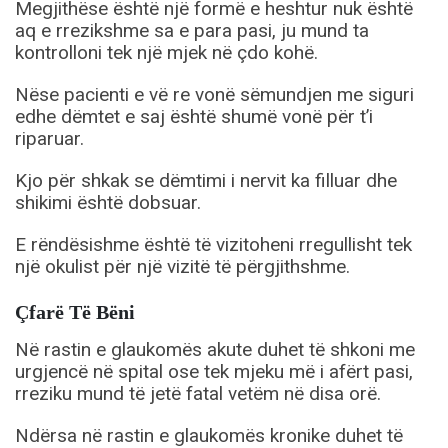
Megjithëse është një formë e heshtur nuk është
aq e rrezikshme sa e para pasi, ju mund ta
kontrolloni tek një mjek në çdo kohë.
Nëse pacienti e vë re vonë sëmundjen me siguri
edhe dëmtet e saj është shumë vonë për t’i
riparuar.
Kjo për shkak se dëmtimi i nervit ka filluar dhe
shikimi është dobsuar.
E rëndësishme është të vizitoheni rregullisht tek
një okulist për një vizitë të përgjithshme.
Çfarë Të Bëni
Në rastin e glaukomës akute duhet të shkoni me
urgjencë në spital ose tek mjeku më i afërt pasi,
rreziku mund të jetë fatal vetëm në disa orë.
Ndërsa në rastin e glaukomës kronike duhet të