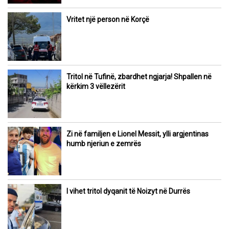
Vritet një person në Korçë
Tritol në Tufinë, zbardhet ngjarja! Shpallen në
kërkim 3 vëllezërit
Zi në familjen e Lionel Messit, ylli argjentinas
humb njeriun e zemrës
I vihet tritol dyqanit të Noizyt në Durrës