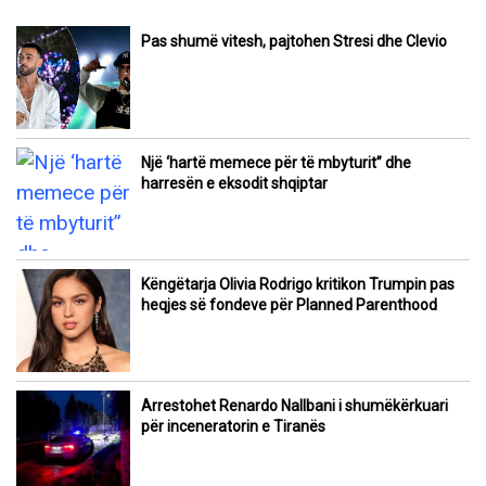
Pas shumë vitesh, pajtohen Stresi dhe Clevio
Një ‘hartë memece për të mbyturit” dhe
harresën e eksodit shqiptar
Këngëtarja Olivia Rodrigo kritikon Trumpin pas
heqjes së fondeve për Planned Parenthood
Arrestohet Renardo Nallbani i shumëkërkuari
për inceneratorin e Tiranës