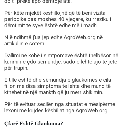
do t’i prekë apo dëmtojë ata.
Për këtë mjekët këshillojnë që të bëni vizita
periodike pas moshës 40 vjeçare, ku rreziku i
dëmtimit të syve është edhe më i madh.
Një ndihmë j’ua jep edhe AgroWeb.org në
artikullin e sotëm.
Dallimi në kohë i simtpomave është thelbësor në
kurimin e çdo sëmundje, sado e lehtë ajo të jetë
për trupin.
E tillë është dhe sëmundja e glaukomës e cila
fillon me disa simptoma të lehta dhe mund të
kthehet në një mankth që ju merr shikimin.
Për të evituar secilën nga situatat e mësipërme
lexoni me kujdes këshillat nga AgroWeb.org.
Çfarë Është Glaukoma?