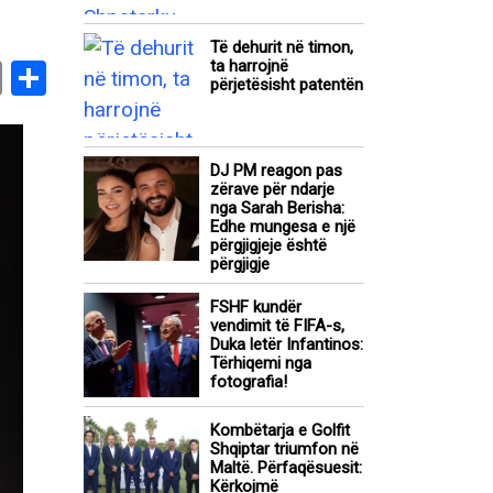
Të dehurit në timon,
ta harrojnë
book
stodon
Email
Share
përjetësisht patentën
DJ PM reagon pas
zërave për ndarje
nga Sarah Berisha:
Edhe mungesa e një
përgjigjeje është
përgjigje
FSHF kundër
vendimit të FIFA-s,
Duka letër Infantinos:
Tërhiqemi nga
fotografia!
Kombëtarja e Golfit
Shqiptar triumfon në
Maltë. Përfaqësuesit:
Kërkojmë