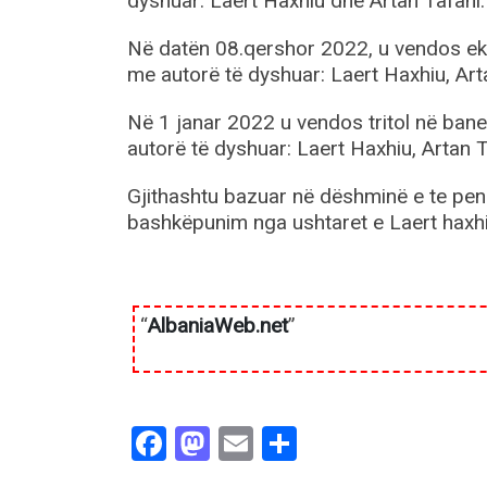
dyshuar: Laert Haxhiu dhe Artan Tafani.
Në datën 08.qershor 2022, u vendos eks
me autorë të dyshuar: Laert Haxhiu, Art
Në 1 janar 2022 u vendos tritol në bane
autorë të dyshuar: Laert Haxhiu, Artan Ta
Gjithashtu bazuar në dëshminë e te pen
bashkëpunim nga ushtaret e Laert haxhi
“
AlbaniaWeb.net
”
Facebook
Mastodon
Email
Share