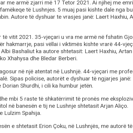
uar me armë zjarri më 17 Tetor 2021. Ai njihej me emr
s famëkeqe të Lushnjes. 5 muaj pasi kishte dale nga bu
bin. Autore të dyshuar te vrasjes janë: Laert Haxhiu, 
të vitit 2021. 35-vjeçari u vra me armë në fshatin Gjo
r hakmarrje, pasi vëllai i viktimës kishte vrarë 44-vjeç
 Albi Bashaliut ka autore shtetasit: Laert Haxhiu, Artan
riko Xhahysa dhe Bledar Berberi.
lagosur në një atentat në Lushnjë. 44-vjeçari me profe
ë. Sipas policise, autorët e dyshuar të ngjarjes janë:
Dorian Shurdhi, i cili ka humbur jetën.
edhe mbi 5 raste të shkatërrimit të pronës me eksploziv
tol në banesën e tij ne Lushnje shtetasit Arjan Aliço.
e Lulzim Spahija.
sën e shtetasit Erion Çoku, në Lushnjës, me autorë të