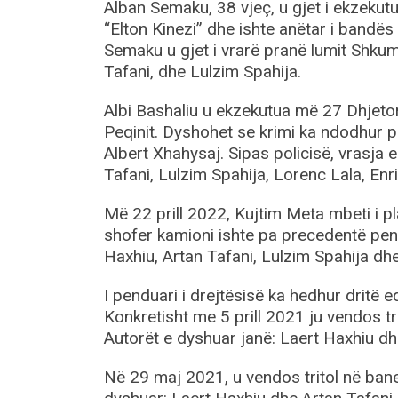
Alban Semaku, 38 vjeç, u gjet i ekzekut
“Elton Kinezi” dhe ishte anëtar i bandë
Semaku u gjet i vrarë pranë lumit Shkum
Tafani, dhe Lulzim Spahija.
Albi Bashaliu u ekzekutua më 27 Dhjetor 
Peqinit. Dyshohet se krimi ka ndodhur pë
Albert Xhahysaj. Sipas policisë, vrasja e
Tafani, Lulzim Spahija, Lorenc Lala, En
Më 22 prill 2022, Kujtim Meta mbeti i p
shofer kamioni ishte pa precedentë penal
Haxhiu, Artan Tafani, Lulzim Spahija dhe 
I penduari i drejtësisë ka hedhur dritë 
Konkretisht me 5 prill 2021 ju vendos tri
Autorët e dyshuar janë: Laert Haxhiu dh
Në 29 maj 2021, u vendos tritol në bane