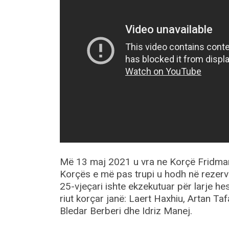
Më 13 maj 2021 u vra ne Korçë Fridman 
Korçës e më pas trupi u hodh në rezervu
25-vjeçari ishte ekzekutuar për larje he
riut korçar janë: Laert Haxhiu, Artan Ta
Bledar Berberi dhe Idriz Manej.