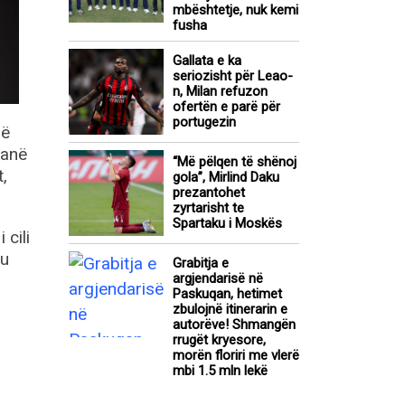
mbështetje, nuk kemi
fusha
Gallata e ka
seriozisht për Leao-
n, Milan refuzon
ofertën e parë për
portugezin
që
janë
“Më pëlqen të shënoj
,
gola”, Mirlind Daku
prezantohet
zyrtarisht te
Spartaku i Moskës
cili
 u
Grabitja e
argjendarisë në
Paskuqan, hetimet
zbulojnë itinerarin e
autorëve! Shmangën
rrugët kryesore,
morën floriri me vlerë
mbi 1.5 mln lekë