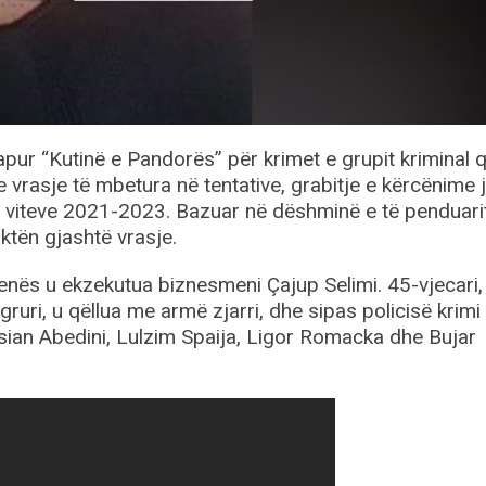
hapur “Kutinë e Pandorës” për krimet e grupit kriminal 
 vrasje të mbetura në tentative, grabitje e kërcënime 
ë viteve 2021-2023. Bazuar në dëshminë e të penduarit
aktën gjashtë vrasje.
ës u ekzekutua biznesmeni Çajup Selimi. 45-vjecari, i 
uri, u qëllua me armë zjarri, dhe sipas policisë krimi
risian Abedini, Lulzim Spaija, Ligor Romacka dhe Bujar