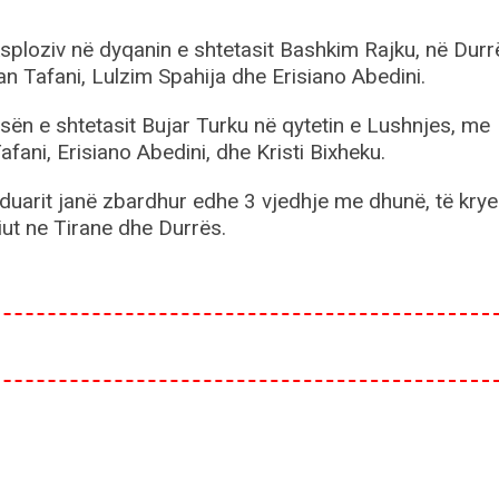
ploziv në dyqanin e shtetasit Bashkim Rajku, në Durr
an Tafani, Lulzim Spahija dhe Erisiano Abedini.
sën e shtetasit Bujar Turku në qytetin e Lushnjes, me
fani, Erisiano Abedini, dhe Kristi Bixheku.
duarit janë zbardhur edhe 3 vjedhje me dhunë, të krye
ut ne Tirane dhe Durrës.