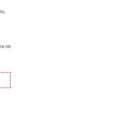
ës,
ra në