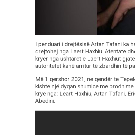
I penduari i drejtësisë Artan Tafani ka 
drejtohej nga Laert Haxhiu. Atentate dhe
kryer nga ushtarët e Laert Haxhiut gjat
autoritetet kanë arritur të zbardhin të p
Më 1 qershor 2021, ne qendër te Tepelen
kishte një dyqan shumice me prodhime gr
krye nga: Leart Haxhiu, Artan Tafani, E
Abedini.