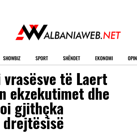
SHOWBIZ
SPORT
SHËNDET
EKONOMI
OPIN
i vrasësve të Laert
en ekzekutimet dhe
loi gjithçka
 drejtësisë