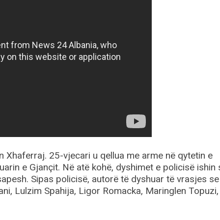
Xhaferraj. 25-vjecari u qellua me arme në qytetin e
arin e Gjançit. Në atë kohë, dyshimet e policisë ishin 
sapesh. Sipas policisë, autorë të dyshuar të vrasjes se
fani, Lulzim Spahija, Ligor Romacka, Maringlen Topuzi,