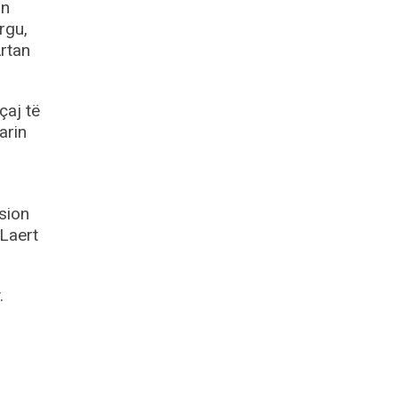
in
rgu,
Artan
çaj të
arin
sion
 Laert
.