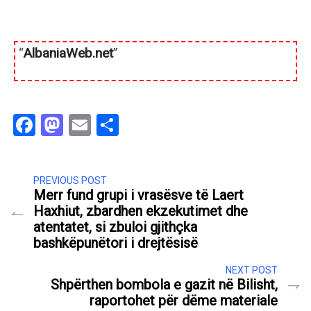
“
AlbaniaWeb.net
”
Facebook
Mastodon
Email
Share
PREVIOUS POST
Merr fund grupi i vrasësve të Laert
Haxhiut, zbardhen ekzekutimet dhe
atentatet, si zbuloi gjithçka
bashkëpunëtori i drejtësisë
NEXT POST
Shpërthen bombola e gazit në Bilisht,
raportohet për dëme materiale