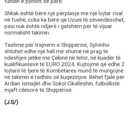
fundin e pjesës së parë.
Shkak është bërë një përplasje me një lojtar rival
në fushë, ccka ka bërë që Uzuni të zëvendësohet,
pasi nuk është ndjerë i gatshëm për të vijuar
normalisht takimin.
Tashmë për trajnerin e Shqipërisë, Sylvinho
shtohet edhe një hall më shumë në prag të
ndeshjes jetike me Çekinë në tetor, në kuadër të
kualifikueseve të EURO 2024. Kujtojmë që edhe 2
lojtarë të tjerë të Kombëtares mund të mungojnë
në takimin e radhës së kuqezinjve. Bëhet fjalë për
Ardian Ismajlin dhe Sokol Cikalleshin, futbollistë
mjaft cilësorë të Shqipërisë.
(J.S/)