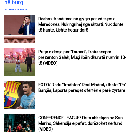
Dëshmi tronditëse në gjyqin për vdekjen e
Maradonës: Nuk ngrihej nga shtrati. Nuk donte
të hante, kishte hequr dorë
Pritje e denjë për “faraon”, Trabzonspor
prezanton Salah, Muçi i bën dhuratë numrin 10-
të (VIDEO)
FOTO/ Rodri “tradhton” Real Madrid, i thotë “Po”
Barçës, Laporta paraqet ofertën e parë zyrtare
CONFERENCE LEAGUE/ Drita shkëlqen në San
Marino, Shkëndija e pafat, dorëzohet në fund
(VIDEO)