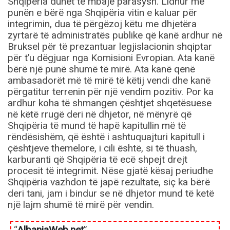
Shqipëria duhet të mbajë parasysh. Lidhur me
punën e bërë nga Shqipëria vitin e kaluar për
integrimin, dua të përgëzoj këtu me dhjetëra
zyrtarë të administratës publike që kanë ardhur në
Bruksel për të prezantuar legjislacionin shqiptar
për t’u dëgjuar nga Komisioni Evropian. Ata kanë
bërë një punë shumë të mirë. Ata kanë qenë
ambasadorët më të mirë të këtij vendi dhe kanë
përgatitur terrenin për një vendim pozitiv. Por ka
ardhur koha të shmangen çështjet shqetësuese
në këtë rrugë deri në dhjetor, në mënyrë që
Shqipëria të mund të hapë kapitullin më të
rëndësishëm, që është i ashtuquajturi kapitull i
çështjeve themelore, i cili është, si të thuash,
karburanti që Shqipëria të ecë shpejt drejt
procesit të integrimit. Nëse gjatë kësaj periudhe
Shqipëria vazhdon të japë rezultate, siç ka bërë
deri tani, jam i bindur se në dhjetor mund të ketë
një lajm shumë të mirë për vendin.
“
AlbaniaWeb.net
”