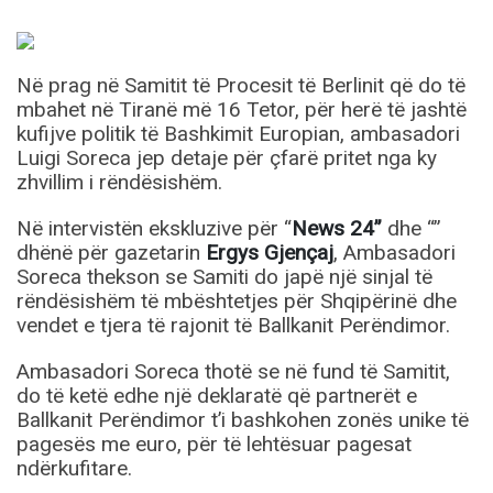
Në prag në Samitit të Procesit të Berlinit që do të
mbahet në Tiranë më 16 Tetor, për herë të jashtë
kufijve politik të Bashkimit Europian, ambasadori
Luigi Soreca jep detaje për çfarë pritet nga ky
zhvillim i rëndësishëm.
Në intervistën ekskluzive për “
News 24”
dhe “
”
dhënë për gazetarin
Ergys Gjençaj
, Ambasadori
Soreca thekson se Samiti do japë një sinjal të
rëndësishëm të mbështetjes për Shqipërinë dhe
vendet e tjera të rajonit të Ballkanit Perëndimor.
Ambasadori Soreca thotë se në fund të Samitit,
do të ketë edhe një deklaratë që partnerët e
Ballkanit Perëndimor t’i bashkohen zonës unike të
pagesës me euro, për të lehtësuar pagesat
ndërkufitare.