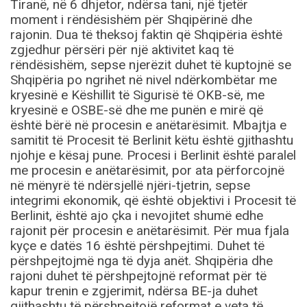
Tiranë, në 6 dhjetor, ndërsa tani, një tjetër
moment i rëndësishëm për Shqipërinë dhe
rajonin. Dua të theksoj faktin që Shqipëria është
zgjedhur përsëri për një aktivitet kaq të
rëndësishëm, sepse njerëzit duhet të kuptojnë se
Shqipëria po ngrihet në nivel ndërkombëtar me
kryesinë e Këshillit të Sigurisë të OKB-së, me
kryesinë e OSBE-së dhe me punën e mirë që
është bërë në procesin e anëtarësimit. Mbajtja e
samitit të Procesit të Berlinit këtu është gjithashtu
njohje e kësaj pune. Procesi i Berlinit është paralel
me procesin e anëtarësimit, por ata përforcojnë
në mënyrë të ndërsjellë njëri-tjetrin, sepse
integrimi ekonomik, që është objektivi i Procesit të
Berlinit, është ajo çka i nevojitet shumë edhe
rajonit për procesin e anëtarësimit. Për mua fjala
kyçe e datës 16 është përshpejtimi. Duhet të
përshpejtojmë nga të dyja anët. Shqipëria dhe
rajoni duhet të përshpejtojnë reformat për të
kapur trenin e zgjerimit, ndërsa BE-ja duhet
gjithashtu të përshpejtojë reformat e veta të