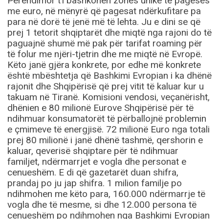
Perëndimor t’i bashkohen zonës unike të pagesës
me euro, në mënyrë që pagesat ndërkufitare pa
para në dorë të jenë më të lehta. Ju e dini se që
prej 1 tetorit shqiptarët dhe miqtë nga rajoni do të
paguajnë shumë më pak për tarifat roaming për
të folur me njëri-tjetrin dhe me miqtë në Evropë.
Këto janë gjëra konkrete, por edhe më konkrete
është mbështetja që Bashkimi Evropian i ka dhënë
rajonit dhe Shqipërisë që prej vitit të kaluar kur u
takuam në Tiranë. Komisioni vendosi, veçanërisht,
dhënien e 80 milionë Eurove Shqipërisë për të
ndihmuar konsumatorët të përballojnë problemin
e çmimeve të energjisë. 72 milionë Euro nga totali
prej 80 milionë i janë dhënë tashmë, qershorin e
kaluar, qeverisë shqiptare për të ndihmuar
familjet, ndërmarrjet e vogla dhe personat e
cenueshëm. E di që gazetarët duan shifra,
prandaj po ju jap shifra. 1 milion familje po
ndihmohen me këto para, 160.000 ndërmarrje të
vogla dhe të mesme, si dhe 12.000 persona të
cenueshëm po ndihmohen nga Bashkimi Evropian