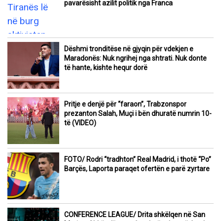
pavarësisht azilit politik nga Franca
Dëshmi tronditëse në gjyqin për vdekjen e
Maradonës: Nuk ngrihej nga shtrati. Nuk donte
të hante, kishte hequr dorë
Pritje e denjë për “faraon”, Trabzonspor
prezanton Salah, Muçi i bën dhuratë numrin 10-
të (VIDEO)
FOTO/ Rodri “tradhton” Real Madrid, i thotë “Po”
Barçës, Laporta paraqet ofertën e parë zyrtare
CONFERENCE LEAGUE/ Drita shkëlqen në San