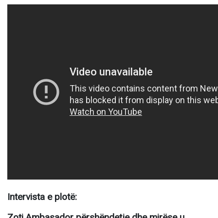
Intervista e plotë:
Zoti Ambasador përshëndetje dhe mirëse u