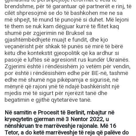
brendshme, për të garantuar që partnerët e rinj, të
cilët shpresojmë se do të bashkohen me ne sa
më shpejt, të mund të punojnë si duhet. Më lejoni
të them se nuk kam dëgjuar kurrë të flitet kaq
shumë për zgjerimin në Bruksel sa
gjashtëmbëdhjetë muajt e fundit, dhe kjo
veçanërisht për shkak të punës së mirë të bërë
këtu dhe kontekstit gjeopolitik që ka ardhur si
pasojë e luftës së agresionit rus kundër Ukrainës.
Zgjerimi është i rëndësishëm jo vetëm për vendin,
por është i rëndësishëm edhe për BE-në, tashmë
edhe më shumë nga pikëpamja e sigurisë, në
mënyrë që rajoni ynë të ndajë bashkërisht një
mjedis më të sigurt për njerëzit tanë dhe
begatimin e gjithë qytetarëve tanë.
Në samitin e Procesit të Berlinit, mbajtur në
kryeqytetin gjerman më 3 Nentor 2022, u
nënshkruan tre marrëveshje rajonale. Më 16
Tetor, a do ketë marrëveshje të reja që palëve do