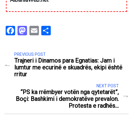
Facebook
Mastodon
Email
Share
PREVIOUS POST
Trajneri i Dinamos para Egnatias: Jam i
lumtur me ecurinë e skuadrës, ekipi është
rritur
NEXT POST
“PS ka rrëmbyer votën nga qytetarët”,
Boçi: Bashkimi i demokratëve prevalon.
Protesta e radhës…