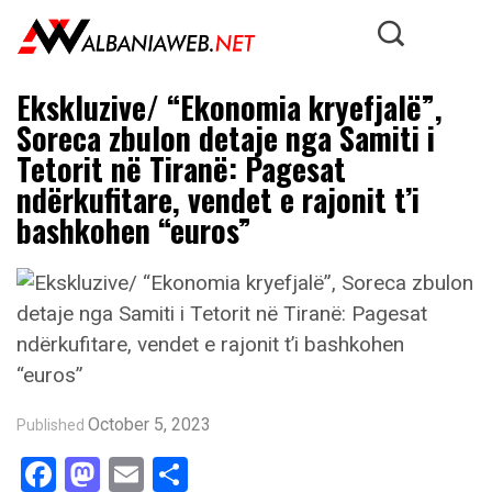
Ekskluzive/ “Ekonomia kryefjalë”,
Soreca zbulon detaje nga Samiti i
Tetorit në Tiranë: Pagesat
ndërkufitare, vendet e rajonit t’i
bashkohen “euros”
October 5, 2023
Published
Facebook
Mastodon
Email
Share