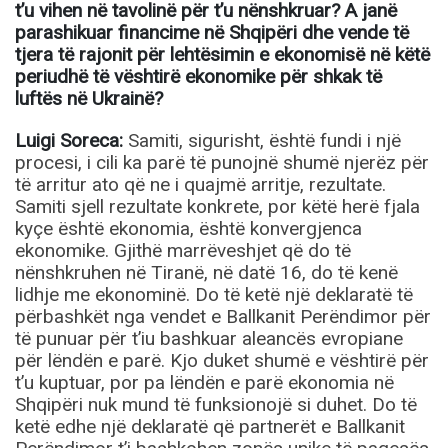
t’u vihen në tavolinë për t’u nënshkruar? A janë
parashikuar financime në Shqipëri dhe vende të
tjera të rajonit për lehtësimin e ekonomisë në këtë
periudhë të vështirë ekonomike për shkak të
luftës në Ukrainë?
Luigi Soreca:
Samiti, sigurisht, është fundi i një
procesi, i cili ka parë të punojnë shumë njerëz për
të arritur ato që ne i quajmë arritje, rezultate.
Samiti sjell rezultate konkrete, por këtë herë fjala
kyçe është ekonomia, është konvergjenca
ekonomike. Gjithë marrëveshjet që do të
nënshkruhen në Tiranë, në datë 16, do të kenë
lidhje me ekonominë. Do të ketë një deklaratë të
përbashkët nga vendet e Ballkanit Perëndimor për
të punuar për t’iu bashkuar aleancës evropiane
për lëndën e parë. Kjo duket shumë e vështirë për
t’u kuptuar, por pa lëndën e parë ekonomia në
Shqipëri nuk mund të funksionojë si duhet. Do të
ketë edhe një deklaratë që partnerët e Ballkanit