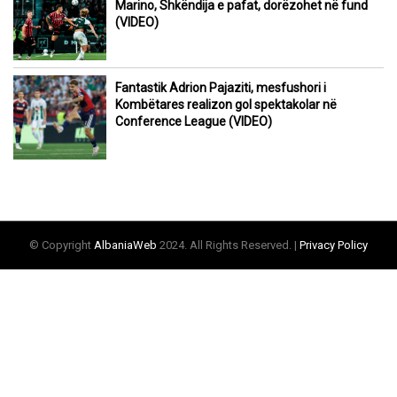
Marino, Shkëndija e pafat, dorëzohet në fund
(VIDEO)
Fantastik Adrion Pajaziti, mesfushori i
Kombëtares realizon gol spektakolar në
Conference League (VIDEO)
© Copyright
AlbaniaWeb
2024. All Rights Reserved. |
Privacy Policy