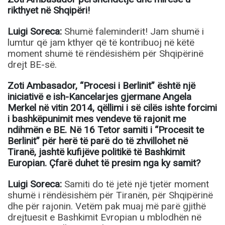
rikthyet në Shqipëri!
Luigi Soreca:
Shumë faleminderit! Jam shumë i
lumtur që jam kthyer që të kontribuoj në këtë
moment shumë të rëndësishëm për Shqipërinë
drejt BE-së.
Zoti Ambasador, “Procesi i Berlinit” është një
iniciativë e ish-Kancelarjes gjermane Angela
Merkel në vitin 2014, qëllimi i së cilës ishte forcimi
i bashkëpunimit mes vendeve të rajonit me
ndihmën e BE. Në 16 Tetor samiti i “Procesit te
Berlinit” për herë të parë do të zhvillohet në
Tiranë, jashtë kufijëve politikë të Bashkimit
Europian. Çfarë duhet të presim nga ky samit?
Luigi Soreca:
Samiti do të jetë një tjetër moment
shumë i rëndësishëm për Tiranën, për Shqipërinë
dhe për rajonin. Vetëm pak muaj më parë gjithë
drejtuesit e Bashkimit Evropian u mblodhën në