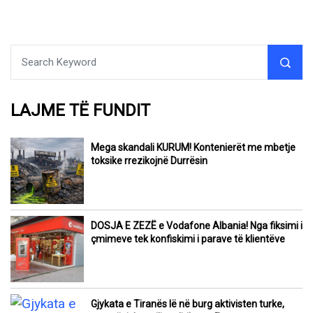
LAJME TË FUNDIT
Mega skandali KURUM! Kontenierët me mbetje
toksike rrezikojnë Durrësin
DOSJA E ZEZË e Vodafone Albania! Nga fiksimi i
çmimeve tek konfiskimi i parave të klientëve
Gjykata e Tiranës lë në burg aktivisten turke,