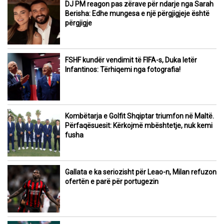
DJ PM reagon pas zërave për ndarje nga Sarah
Berisha: Edhe mungesa e një përgjigjeje është
përgjigje
FSHF kundër vendimit të FIFA-s, Duka letër
Infantinos: Tërhiqemi nga fotografia!
Kombëtarja e Golfit Shqiptar triumfon në Maltë.
Përfaqësuesit: Kërkojmë mbështetje, nuk kemi
fusha
Gallata e ka seriozisht për Leao-n, Milan refuzon
ofertën e parë për portugezin