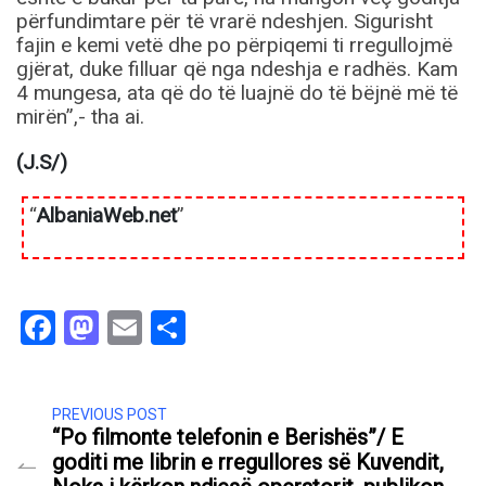
përfundimtare për të vrarë ndeshjen. Sigurisht
fajin e kemi vetë dhe po përpiqemi ti rregullojmë
gjërat, duke filluar që nga ndeshja e radhës. Kam
4 mungesa, ata që do të luajnë do të bëjnë më të
mirën”,- tha ai.
(J.S/)
“
AlbaniaWeb.net
”
Facebook
Mastodon
Email
Share
PREVIOUS POST
“Po filmonte telefonin e Berishës”/ E
goditi me librin e rregullores së Kuvendit,