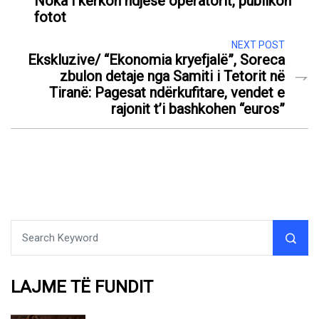
Noka i kërkon ndjesë operatorit, publikon
fotot
NEXT POST
Ekskluzive/ “Ekonomia kryefjalë”, Soreca
zbulon detaje nga Samiti i Tetorit në
Tiranë: Pagesat ndërkufitare, vendet e
rajonit t’i bashkohen “euros”
LAJME TË FUNDIT