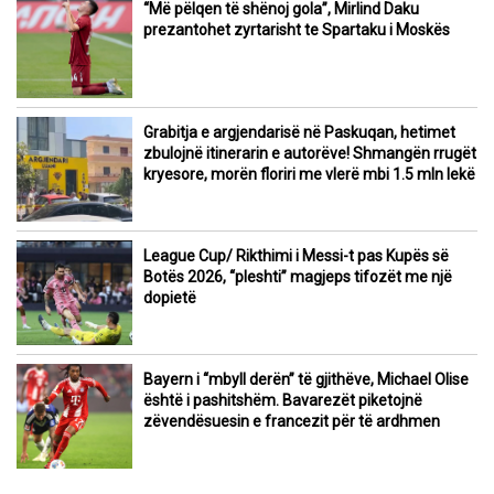
“Më pëlqen të shënoj gola”, Mirlind Daku
prezantohet zyrtarisht te Spartaku i Moskës
Grabitja e argjendarisë në Paskuqan, hetimet
zbulojnë itinerarin e autorëve! Shmangën rrugët
kryesore, morën floriri me vlerë mbi 1.5 mln lekë
League Cup/ Rikthimi i Messi-t pas Kupës së
Botës 2026, “pleshti” magjeps tifozët me një
dopietë
Bayern i “mbyll derën” të gjithëve, Michael Olise
është i pashitshëm. Bavarezët piketojnë
zëvendësuesin e francezit për të ardhmen