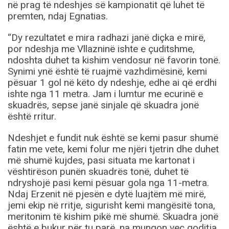
në prag të ndeshjes së kampionatit që luhet të
premten, ndaj Egnatias.
“Dy rezultatet e mira radhazi janë diçka e mirë,
por ndeshja me Vllazninë ishte e çuditshme,
ndoshta duhet ta kishim vendosur në favorin tonë.
Synimi ynë është të ruajmë vazhdimësinë, kemi
pësuar 1 gol në këto dy ndeshje, edhe ai që erdhi
ishte nga 11 metra. Jam i lumtur me ecurinë e
skuadrës, sepse janë sinjale që skuadra jonë
është rritur.
Ndeshjet e fundit nuk është se kemi pasur shumë
fatin me vete, kemi folur me njëri tjetrin dhe duhet
më shumë kujdes, pasi situata me kartonat i
vështirëson punën skuadrës tonë, duhet të
ndryshojë pasi kemi pësuar gola nga 11-metra.
Ndaj Erzenit në pjesën e dytë luajtëm më mirë,
jemi ekip në rritje, sigurisht kemi mangësitë tona,
meritonim të kishim pikë më shumë. Skuadra jonë
është e bukur për tu parë, na mungon veç goditja