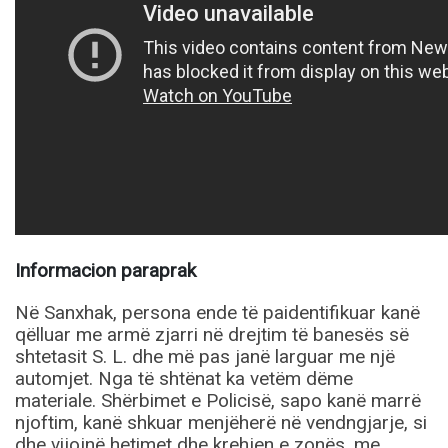
Informacion paraprak
Në Sanxhak, persona ende të paidentifikuar kanë
qëlluar me armë zjarri në drejtim të banesës së
shtetasit S. L. dhe më pas janë larguar me një
automjet. Nga të shtënat ka vetëm dëme
materiale. Shërbimet e Policisë, sapo kanë marrë
njoftim, kanë shkuar menjëherë në vendngjarje, si
dhe vijojnë hetimet dhe krehjen e zonës, me