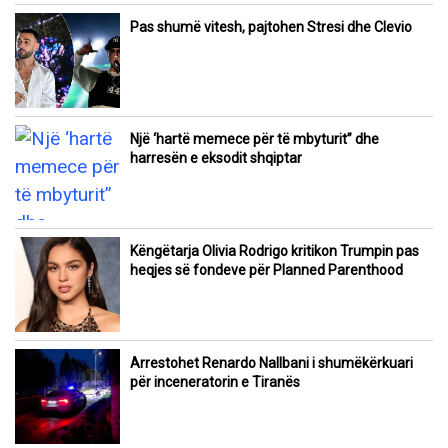
Pas shumë vitesh, pajtohen Stresi dhe Clevio
Një ‘hartë memece për të mbyturit” dhe
harresën e eksodit shqiptar
Këngëtarja Olivia Rodrigo kritikon Trumpin pas
heqjes së fondeve për Planned Parenthood
Arrestohet Renardo Nallbani i shumëkërkuari
për inceneratorin e Tiranës