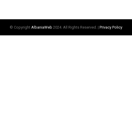
© Copyright
AlbaniaWeb
2024. All Rights Reserved. |
Privacy Policy