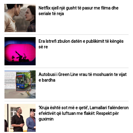
Netflix sjell një gusht të pasur me filma dhe
seriale të reja
Era Istrefi zbulon datën e publikimit të këngës
së re
Autobusi i Green Line vrau të moshuarin te vijat
e bardha
‘Kruja është sot më e qetë’, Lamallari falënderon
efektivët që luftuan me flakët: Respekt për
guximin