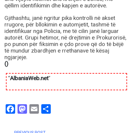
qëllim identifikimin dhe kapjen e autorëve.
Gjithashtu, janë ngritur pika kontrolli në akset
rrugore, për bllokimin e automjetit, tashmë të
identifikuar nga Policia, me të cilin janë larguar
autorët. Grupi hetimor, në drejtimin e Prokurorisë,
po punon për fiksimin e çdo prove që do të bëjë
të mundur zbardhjen e rrethanave të kësaj
ngjarjeje.
()
“
AlbaniaWeb.net
”
Facebook
Mastodon
Email
Share
PREVIOUS POST