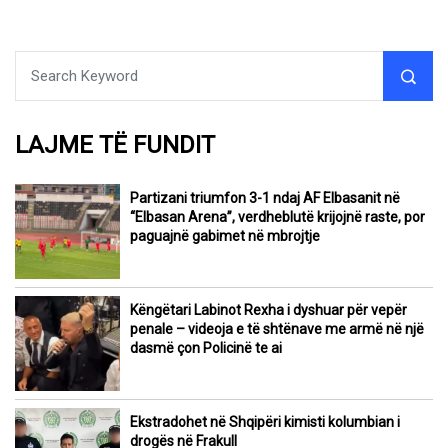
LAJME TË FUNDIT
Partizani triumfon 3-1 ndaj AF Elbasanit në
“Elbasan Arena”, verdheblutë krijojnë raste, por
paguajnë gabimet në mbrojtje
Këngëtari Labinot Rexha i dyshuar për vepër
penale – videoja e të shtënave me armë në një
dasmë çon Policinë te ai
Ekstradohet në Shqipëri kimisti kolumbian i
drogës në Frakull