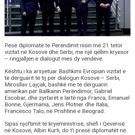
Pesë diplomatë të Perëndimit nisin më 21 tetor
vizitat në Kosovë dhe Serbi, me një qëllim kryesor
– ringjalljen e dialogut mes dy vendeve.
Kështu i ka arsyetuar Bashkimi Evropian vizitat e
të dërguarit të tij për dialogun Kosovë – Serbi,
Mirosllav Lajçak, bashkë me të dërguarin
amerikan për Ballkanin Perëndimor, Gabriel
Escobar, dhe zyrtarët e lartë nga Franca, Emanuel
Bonne, Gjermania, Jens Plotner dhe Italia,
Francesco Talo, në Prishtinë e Beograd.
Sipas njoftimit të kryeministrisë, shefi i Qeverisë
në Kosovë, Albin Kurti, do t’i presë diplomatët në