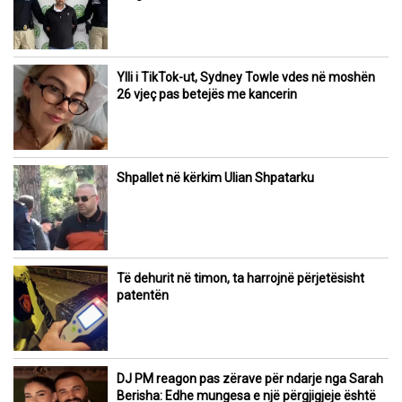
Ylli i TikTok-ut, Sydney Towle vdes në moshën
26 vjeç pas betejës me kancerin
Shpallet në kërkim Ulian Shpatarku
Të dehurit në timon, ta harrojnë përjetësisht
patentën
DJ PM reagon pas zërave për ndarje nga Sarah
Berisha: Edhe mungesa e një përgjigjeje është