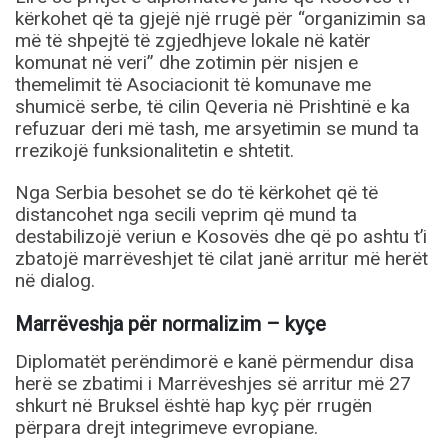
kërkohet që ta gjejë një rrugë për “organizimin sa
më të shpejtë të zgjedhjeve lokale në katër
komunat në veri” dhe zotimin për nisjen e
themelimit të Asociacionit të komunave me
shumicë serbe, të cilin Qeveria në Prishtinë e ka
refuzuar deri më tash, me arsyetimin se mund ta
rrezikojë funksionalitetin e shtetit.
Nga Serbia besohet se do të kërkohet që të
distancohet nga secili veprim që mund ta
destabilizojë veriun e Kosovës dhe që po ashtu t’i
zbatojë marrëveshjet të cilat janë arritur më herët
në dialog.
Marrëveshja për normalizim – kyçe
Diplomatët perëndimorë e kanë përmendur disa
herë se zbatimi i Marrëveshjes së arritur më 27
shkurt në Bruksel është hap kyç për rrugën
përpara drejt integrimeve evropiane.