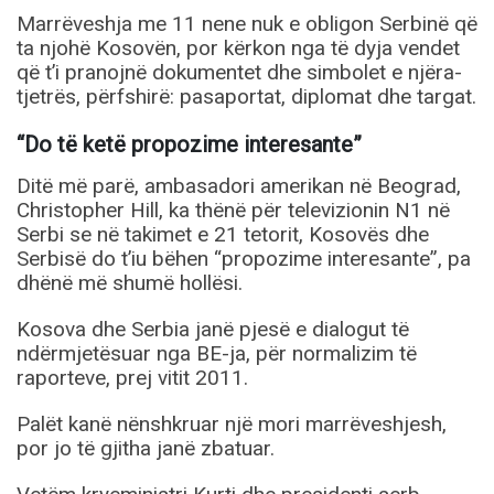
Marrëveshja me 11 nene nuk e obligon Serbinë që
ta njohë Kosovën, por kërkon nga të dyja vendet
që t’i pranojnë dokumentet dhe simbolet e njëra-
tjetrës, përfshirë: pasaportat, diplomat dhe targat.
“Do të ketë propozime interesante”
Ditë më parë, ambasadori amerikan në Beograd,
Christopher Hill, ka thënë për televizionin N1 në
Serbi se në takimet e 21 tetorit, Kosovës dhe
Serbisë do t’iu bëhen “propozime interesante”, pa
dhënë më shumë hollësi.
Kosova dhe Serbia janë pjesë e dialogut të
ndërmjetësuar nga BE-ja, për normalizim të
raporteve, prej vitit 2011.
Palët kanë nënshkruar një mori marrëveshjesh,
por jo të gjitha janë zbatuar.