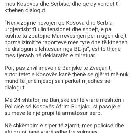
mes Kosovës dhe Serbisë, dhe që dy vendet t’i
kthehen dialogut.
“Nënvizojmë nevojën që Kosova dhe Serbia,
urgjentisht t’i ulin tensionet dhe shpejt, e pa
kushte ta zbatojnë Marrëveshjen për rrugën drejt
normalizimit të raporteve mes tyre dhe të kthehen
në dialogun e lehtësuar nga BE-ja“, është thënë
mes tjerash në deklaratën e miratuar.
Por, pas zhvillimeve në Banjskë të Zveçanit,
autoritetet e Kosovës kanë thënë se gjërat më nuk
mund të jenë njësoj sa i përket rrjedhës së
dialogut.
Më 24 shtator, në Banjskë është vrarë rreshteri i
Policisë së Kosovës Afrim Bunjaku, si pasojë e
sulmeve të një grupi të armatosur serb.
Në shkëmbim e sipër të zjarrit, mes policisë dhe
atij grupi, janë vrarë edhe tre sulmues.