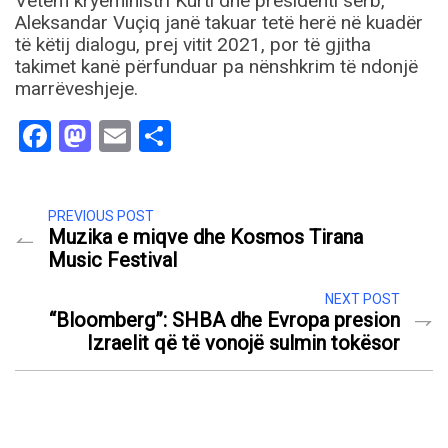
Vetëm kryeministri Kurti dhe presidenti serb,
Aleksandar Vuçiq janë takuar tetë herë në kuadër
të këtij dialogu, prej vitit 2021, por të gjitha
takimet kanë përfunduar pa nënshkrim të ndonjë
marrëveshjeje.
Facebook
Mastodon
Email
Share
PREVIOUS POST
Muzika e miqve dhe Kosmos Tirana
Music Festival
NEXT POST
“Bloomberg”: SHBA dhe Evropa presion
Izraelit që të vonojë sulmin tokësor