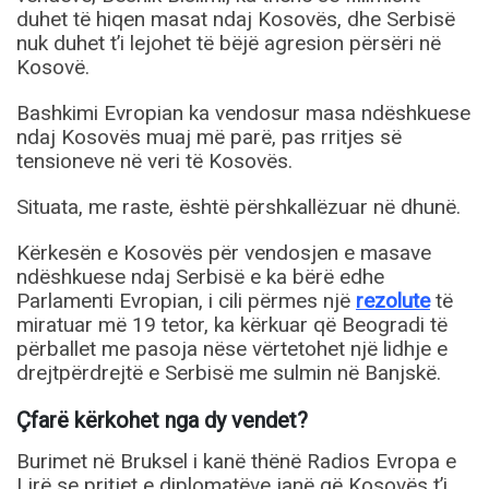
duhet të hiqen masat ndaj Kosovës, dhe Serbisë
nuk duhet t’i lejohet të bëjë agresion përsëri në
Kosovë.
Bashkimi Evropian ka vendosur masa ndëshkuese
ndaj Kosovës muaj më parë, pas rritjes së
tensioneve në veri të Kosovës.
Situata, me raste, është përshkallëzuar në dhunë.
Kërkesën e Kosovës për vendosjen e masave
ndëshkuese ndaj Serbisë e ka bërë edhe
Parlamenti Evropian, i cili përmes një
rezolute
të
miratuar më 19 tetor, ka kërkuar që Beogradi të
përballet me pasoja nëse vërtetohet një lidhje e
drejtpërdrejtë e Serbisë me sulmin në Banjskë.
Çfarë kërkohet nga dy vendet?
Burimet në Bruksel i kanë thënë Radios Evropa e
Lirë se pritjet e diplomatëve janë që Kosovës t’i