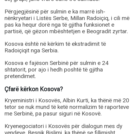
Përgjegjësinë për sulmin e ka marrë ish-
nënkryetari i Listës Serbe, Millan Radoiçiq, i cili më
pas ka hequr dorë nga të gjitha funksionet e
partisë, që gëzon mbështetjen e Beogradit zyrtar.
Kosova është në kërkim të ekstradimit të
Radoiçiqit nga Serbia.
Kosova e fajëson Serbinë për sulmin e 24
shtatorit, por ajo i hedh poshtë të gjitha
pretendimet.
Çfarë kërkon Kosova?
Kryeministri i Kosovës, Albin Kurti, ka thënë më 20
tetor se nuk mund të ketë normalizim të raporteve
me Serbinë, pa pasur siguri në Kosovë.
Kryenegociatori i Kosovës për dialogun mes dy
vendeve, Besnik Bislimi, ka thënë se fillimisht