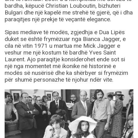
bardha, këpucë Christian Louboutin, bizhuteri
Bulgari dhe një kapelë me strehë të gjerë, që i dha
paraqitjes një prekje të veçantë elegance.
Sipas mediave të modës, zgjedhja e Dua Lipës
duket se është frymëzuar nga Bianca Jagger, e
cila në vitin 1971 u martua me Mick Jagger e
veshur me një kostum të bardhë Yves Saint
Laurent. Ajo paraqitje konsiderohet ende sot si
një nga momentet më ikonike në historinë e
modës së nusërisë dhe ka shërbyer si frymëzim
për shumë personazhe të njohur ndër vite.