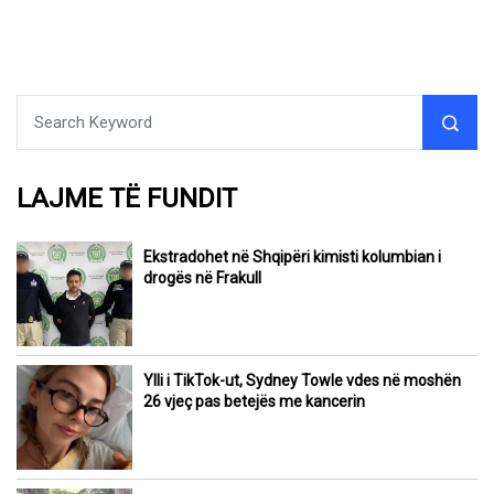
LAJME TË FUNDIT
Ekstradohet në Shqipëri kimisti kolumbian i
drogës në Frakull
Ylli i TikTok-ut, Sydney Towle vdes në moshën
26 vjeç pas betejës me kancerin