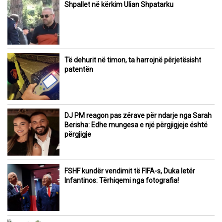
Shpallet në kërkim Ulian Shpatarku
Të dehurit në timon, ta harrojnë përjetësisht
patentën
DJ PM reagon pas zërave për ndarje nga Sarah
Berisha: Edhe mungesa e një përgjigjeje është
përgjigje
FSHF kundër vendimit të FIFA-s, Duka letër
Infantinos: Tërhiqemi nga fotografia!