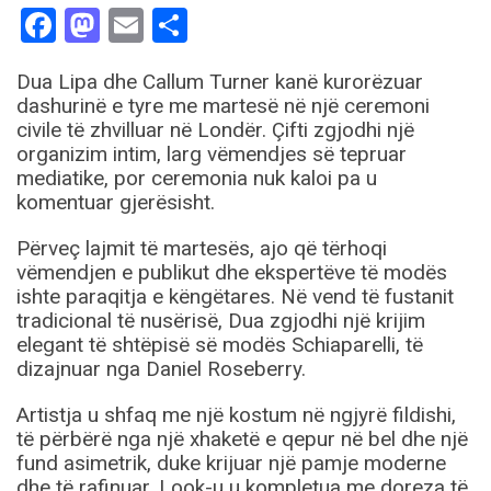
Facebook
Mastodon
Email
Share
Dua Lipa dhe Callum Turner kanë kurorëzuar
dashurinë e tyre me martesë në një ceremoni
civile të zhvilluar në Londër. Çifti zgjodhi një
organizim intim, larg vëmendjes së tepruar
mediatike, por ceremonia nuk kaloi pa u
komentuar gjerësisht.
Përveç lajmit të martesës, ajo që tërhoqi
vëmendjen e publikut dhe ekspertëve të modës
ishte paraqitja e këngëtares. Në vend të fustanit
tradicional të nusërisë, Dua zgjodhi një krijim
elegant të shtëpisë së modës Schiaparelli, të
dizajnuar nga Daniel Roseberry.
Artistja u shfaq me një kostum në ngjyrë fildishi,
të përbërë nga një xhaketë e qepur në bel dhe një
fund asimetrik, duke krijuar një pamje moderne
dhe të rafinuar. Look-u u kompletua me doreza të