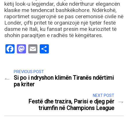
këtij look-u legjendar, duke ndërthurur elegancën
klasike me tendencat bashkëkohore. Ndërkohë,
raportimet sugjerojnë se pas ceremonisë civile në
Londër, çifti pritet të organizojë një tjetër festë
dasme në Itali, ku fansat presin me kuriozitet të
shohin paraqitjen e radhës të këngëtares.
Facebook
Mastodon
Email
Share
PREVIOUS POST
Si po i ndryshon klimën Tiranës ndërtimi
pa kriter
NEXT POST
Festë dhe trazira, Parisi e djeg për
triumfin në Champions League