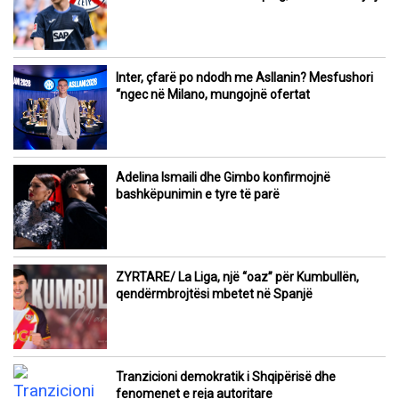
Inter, çfarë po ndodh me Asllanin? Mesfushori
“ngec në Milano, mungojnë ofertat
Adelina Ismaili dhe Gimbo konfirmojnë
bashkëpunimin e tyre të parë
ZYRTARE/ La Liga, një “oaz” për Kumbullën,
qendërmbrojtësi mbetet në Spanjë
Tranzicioni demokratik i Shqipërisë dhe
fenomenet e reja autoritare