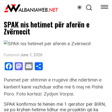
SPAK nis hetimet për aferën e
Zvërnecit
June 1, 2026
Published
Facebook
Mastodon
Email
Share
Punimet për shtrimin e rrugëve dhe ndërtimin e
kantierit kanë vazhduar edhe më 6 maj në Pishë
Poro. Foto kortezi: Zydjon Vorpsi.
SPAK konfirmoi të hënën më 1 qershor për BIRN,
se po kryhen hetime lidhur me projektin që ka