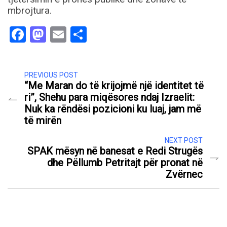
mbrojtura.
Facebook
Mastodon
Email
Share
PREVIOUS POST
“Me Maran do të krijojmë një identitet të
ri”, Shehu para miqësores ndaj Izraelit:
Nuk ka rëndësi pozicioni ku luaj, jam më
të mirën
NEXT POST
SPAK mësyn në banesat e Redi Strugës
dhe Pëllumb Petritajt për pronat në
Zvërnec