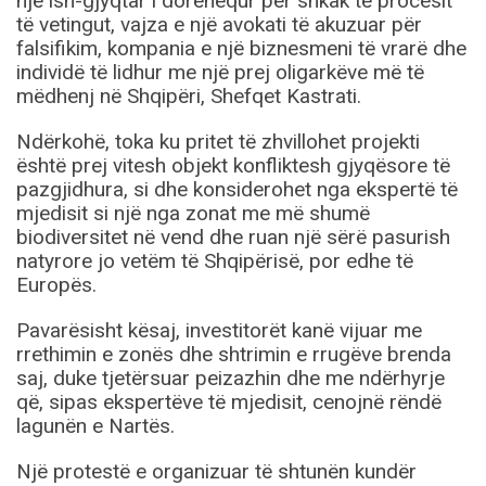
një ish-gjyqtar i dorëhequr për shkak të procesit
të vetingut, vajza e një avokati të akuzuar për
falsifikim, kompania e një biznesmeni të vrarë dhe
individë të lidhur me një prej oligarkëve më të
mëdhenj në Shqipëri, Shefqet Kastrati.
Ndërkohë, toka ku pritet të zhvillohet projekti
është prej vitesh objekt konfliktesh gjyqësore të
pazgjidhura, si dhe konsiderohet nga ekspertë të
mjedisit si një nga zonat me më shumë
biodiversitet në vend dhe ruan një sërë pasurish
natyrore jo vetëm të Shqipërisë, por edhe të
Europës.
Pavarësisht kësaj, investitorët kanë vijuar me
rrethimin e zonës dhe shtrimin e rrugëve brenda
saj, duke tjetërsuar peizazhin dhe me ndërhyrje
që, sipas ekspertëve të mjedisit, cenojnë rëndë
lagunën e Nartës.
Një protestë e organizuar të shtunën kundër