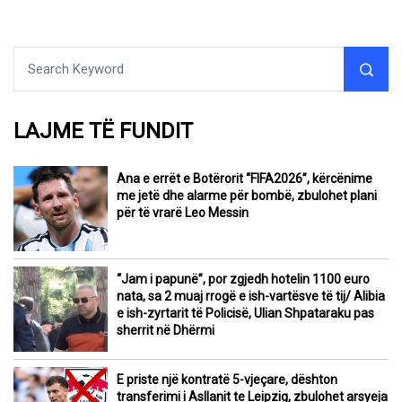
LAJME TË FUNDIT
Ana e errët e Botërorit “FIFA2026”, kërcënime
me jetë dhe alarme për bombë, zbulohet plani
për të vrarë Leo Messin
“Jam i papunë”, por zgjedh hotelin 1100 euro
nata, sa 2 muaj rrogë e ish-vartësve të tij/ Alibia
e ish-zyrtarit të Policisë, Ulian Shpataraku pas
sherrit në Dhërmi
E priste një kontratë 5-vjeçare, dështon
transferimi i Asllanit te Leipzig, zbulohet arsyeja