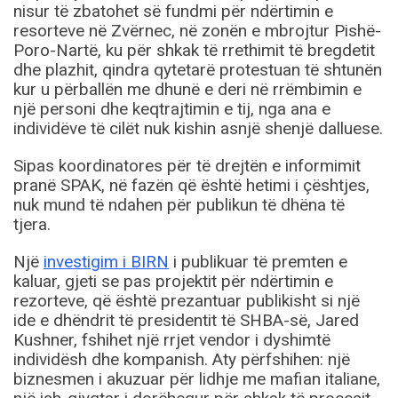
nisur të zbatohet së fundmi për ndërtimin e
resorteve në Zvërnec, në zonën e mbrojtur Pishë-
Poro-Nartë, ku për shkak të rrethimit të bregdetit
dhe plazhit, qindra qytetarë protestuan të shtunën
kur u përballën me dhunë e deri në rrëmbimin e
një personi dhe keqtrajtimin e tij, nga ana e
individëve të cilët nuk kishin asnjë shenjë dalluese.
Sipas koordinatores për të drejtën e informimit
pranë SPAK, në fazën që është hetimi i çështjes,
nuk mund të ndahen për publikun të dhëna të
tjera.
Një
investigim i BIRN
i publikuar të premten e
kaluar, gjeti se pas projektit për ndërtimin e
rezorteve, që është prezantuar publikisht si një
ide e dhëndrit të presidentit të SHBA-së, Jared
Kushner, fshihet një rrjet vendor i dyshimtë
individësh dhe kompanish. Aty përfshihen: një
biznesmen i akuzuar për lidhje me mafian italiane,