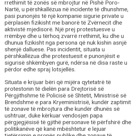
rrethimit të zonës së mbrojtur në Pishë Poro-
Nartë, u përshkallëzua në incidente të dhunshme,
pasi punonjës të një kompanie sigurie private u
përplasën fizikisht me banorë të Zvërnecit dhe
aktivistë mjedisorë. Një prej protestuesve u
rrëmbye dhe u tërhoq zvarrë rrethimit, ku dhe u
dhunua fizikisht nga persona që nuk kishin asnjë
shenjë dalluese. Pas incidentit, situata u
përshkallëzua dhe protestuesit e punonjësit e
sigurisë shkëmbyen gurë, ndërsa në disa raste u
përdor edhe spraj lotsjellës.
Situata e krijuar bëri që mijëra qytetatrë të
protestonin të dielën para Drejtorisë së
Përgjithshme të Policisë së Shtetit, Ministrisë së
Brendshme e para Kryeministrisë, kundër zaptimit
të zonave të mbrojtura dhe kundër dhunës së
ushtruar, duke kërkuar vendosjen papa
përgjegjësisë të gjithë personave të përfshirë dhe
politikanëve që kanë mbështetur e lejuar
tjetërsimin e pronës publike dhe zonave të