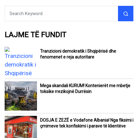
LAJME TË FUNDIT
Tranzicioni demokratik i Shqipërisë dhe
fenomenet e reja autoritare
Mega skandali KURUM! Kontenierët me mbetje
toksike rrezikojnë Durrësin
DOSJA E ZEZË e Vodafone Albania! Nga fiksimi i
çmimeve tek konfiskimi i parave të klientëve