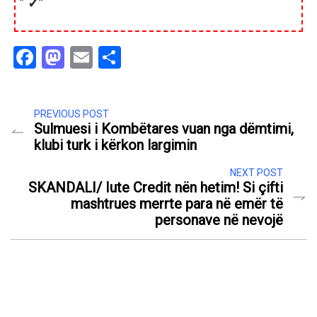
“
✓
”
Facebook
Mastodon
Email
Share
PREVIOUS POST
Sulmuesi i Kombëtares vuan nga dëmtimi,
klubi turk i kërkon largimin
NEXT POST
SKANDALI/ Iute Credit nën hetim! Si çifti
mashtrues merrte para në emër të
personave në nevojë