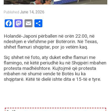
June 14, 2026
Published
Facebook
Mastodon
Email
Share
Holandë-Japoni përballen në orën 22.00, në
ndeshjen e vlefshme për Botërorin. Në Texas,
shihet flamuri shqiptar, por jo vetëm kaq.
Siç shihet në foto, aty duket edhe flamuri me
flamingo, në këtë periudhë ku në Shqipëri mbahen
protesta madhështore. Kujtojmë që protesta
mbahen në shumë vende të Botës ku ka
shqiptarë. Këtë të dielë ishte dita e 15-të e tyre.