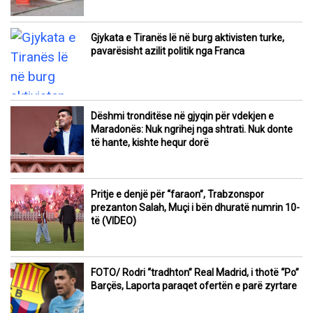
Gjykata e Tiranës lë në burg aktivisten turke,
pavarësisht azilit politik nga Franca
Dëshmi tronditëse në gjyqin për vdekjen e
Maradonës: Nuk ngrihej nga shtrati. Nuk donte
të hante, kishte hequr dorë
Pritje e denjë për “faraon”, Trabzonspor
prezanton Salah, Muçi i bën dhuratë numrin 10-
të (VIDEO)
FOTO/ Rodri “tradhton” Real Madrid, i thotë “Po”
Barçës, Laporta paraqet ofertën e parë zyrtare