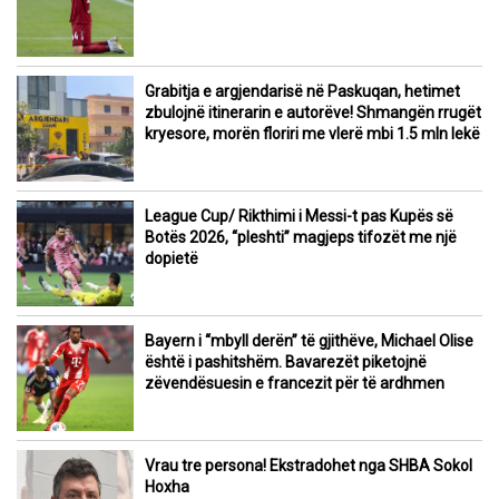
Grabitja e argjendarisë në Paskuqan, hetimet
zbulojnë itinerarin e autorëve! Shmangën rrugët
kryesore, morën floriri me vlerë mbi 1.5 mln lekë
League Cup/ Rikthimi i Messi-t pas Kupës së
Botës 2026, “pleshti” magjeps tifozët me një
dopietë
Bayern i “mbyll derën” të gjithëve, Michael Olise
është i pashitshëm. Bavarezët piketojnë
zëvendësuesin e francezit për të ardhmen
Vrau tre persona! Ekstradohet nga SHBA Sokol
Hoxha