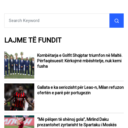
LAJME TË FUNDIT
Kombëtarja e Golfit Shqiptar triumfon në Maltë.
Përfaqësuesit: Kërkojmë mbështetje, nuk kemi
fusha
Gallata e ka seriozisht për Leao-n, Milan refuzon
ofertën e parë për portugezin
“Më pëlqen të shënoj gola”, Mirlind Daku
prezantohet zyrtarisht te Spartaku i Moskës