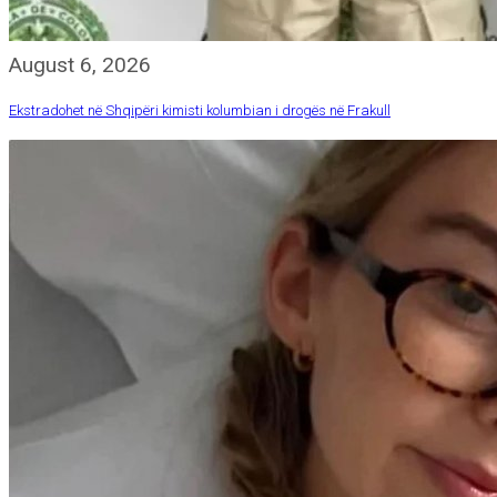
August 6, 2026
Ekstradohet në Shqipëri kimisti kolumbian i drogës në Frakull