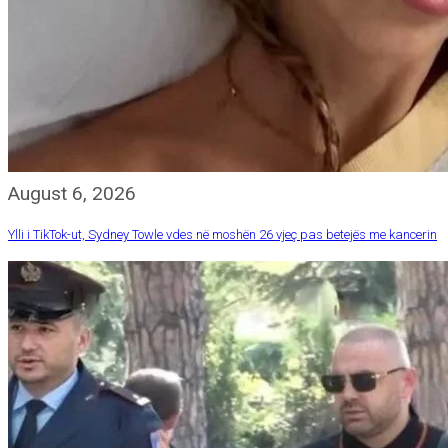
August 6, 2026
Ylli i TikTok-ut, Sydney Towle vdes në moshën 26 vjeç pas betejës me kancerin