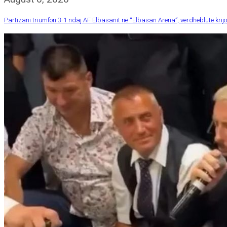
Partizani triumfon 3-1 ndaj AF Elbasanit në “Elbasan Arena”, verdheblutë krij