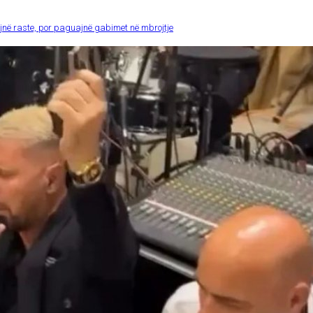
ojnë raste, por paguajnë gabimet në mbrojtje