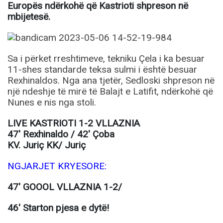
Europës ndërkohë që Kastrioti shpreson në
mbijetesë.
Sa i përket rreshtimeve, tekniku Çela i ka besuar
11-shes standarde teksa sulmi i është besuar
Rexhinaldos. Nga ana tjetër, Sedloski shpreson në
një ndeshje të mirë të Balajt e Latifit, ndërkohë që
Nunes e nis nga stoli.
LIVE KASTRIOTI 1-2 VLLAZNIA
47′ Rexhinaldo / 42′ Çoba
KV. Juriç KK/ Juriç
NGJARJET KRYESORE:
47′ GOOOL VLLAZNIA 1-2/
46′ Starton pjesa e dytë!