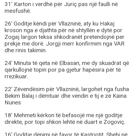
31′ Karton i verdhë për Juriç pas një faulli në
mesfushë.
26’ Goditje këndi për Vllazninë, aty ku Hakaj
kroson nga e djathta për në shtyllën e dytë por
Zogaj largon teksa shkodranët pretendojnë per
prekje me dorë. Jorgji merr konfirmim nga VAR
dhe rinis takimin.
24’ Minuta të qeta në Elbasan, me dy skuadrat që
qarkullojnë topin por pa gjetur hapësira për të
rrezikuar.
22’ Zëvendësim për Vllazninë, largohet nga fusha
Bekim Balaj i dëmtuar dhe vendin e tij e zë Kaina
Nunes
18’ Mehmeti kërkon të befasojë me një goditje
direkte, por topi shkon lehtë në duart e Zogoviç.
16’ Goditje dënimi në favor të Kastriotit. Shehi në