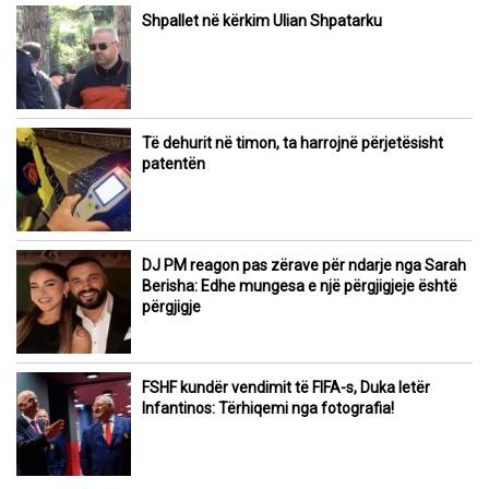
Shpallet në kërkim Ulian Shpatarku
Të dehurit në timon, ta harrojnë përjetësisht
patentën
DJ PM reagon pas zërave për ndarje nga Sarah
Berisha: Edhe mungesa e një përgjigjeje është
përgjigje
FSHF kundër vendimit të FIFA-s, Duka letër
Infantinos: Tërhiqemi nga fotografia!