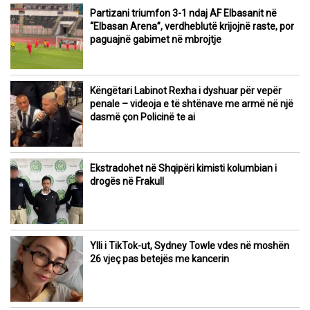
Partizani triumfon 3-1 ndaj AF Elbasanit në
“Elbasan Arena”, verdheblutë krijojnë raste, por
paguajnë gabimet në mbrojtje
Këngëtari Labinot Rexha i dyshuar për vepër
penale – videoja e të shtënave me armë në një
dasmë çon Policinë te ai
Ekstradohet në Shqipëri kimisti kolumbian i
drogës në Frakull
Ylli i TikTok-ut, Sydney Towle vdes në moshën
26 vjeç pas betejës me kancerin