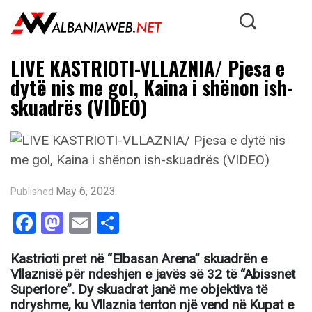
LIVE KASTRIOTI-VLLAZNIA/ Pjesa e
dytë nis me gol, Kaina i shënon ish-
skuadrës (VIDEO)
May 6, 2023
Published
Facebook
Mastodon
Email
Share
Kastrioti pret në “Elbasan Arena” skuadrën e
Vllaznisë për ndeshjen e javës së 32 të “Abissnet
Superiore”. Dy skuadrat janë me objektiva të
ndryshme, ku Vllaznia tenton një vend në Kupat e