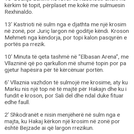
kërkim të topit, përplaset me kokë me sulmuesin
Rexhinaldo.
13’ Kastrioti në sulm nga e djathta me një krosim
në zonë, por Juriç largon në goditje këndi. Kroson
Mehmeti nga këndorja, por topi kalon pasqyrën e
portës pa rrezik.
10’ Minuta të qeta tashmë në “Elbasan Arena”, me
Vllazninë që po qarkullon më shumë topin por pa
gjetur hapësira për të kërcënuar portën.
6’ Vllaznia vazhdon të sulmojë me krosime, aty ku
Marku nis një top në të majtë për Hakajn dhe ku i
fundit e kroson, por Sali del dhe ndal duke fituar
edhe faull.
2’ Shkodranët e nisin menjëherë në sulm nga e
majta, ku Hakaj kërkon një krosim në zonë por
është Bejzade ai që largon rrezikun.