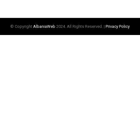
© Copyright
AlbaniaWeb
2024. All Rights Reserved. |
Privacy Policy