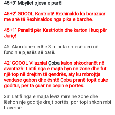
45+3′ Mbyllet pjesa e parë!
45+2′ GOOOL Kastrioti! Rexhinaldo ka barazuar
me anë të Rexhinaldos nga pika e bardhë.
45+1′ Penallti për Kastriotin dhe karton i kuq për
Juriç!
45′ Akordohen edhe 3 minuta shtesë deri në
fundin e pjesës së parë.
42′ GOOOL Vllaznia!
Çoba
kalon shkodranët në
avantazh! Latifi nga e majta hyn në zonë dhe fut
një top në drejtim të qendrës, aty ku mbrojtja
vendase gabon dhe është Çoba pranë topit duke
goditur, për ta çuar në cepin e portës.
33’ Latifi nga e majta lëviz mirë në zonë dhe
lëshon një goditje drejt portës, por topi shkon mbi
traversë