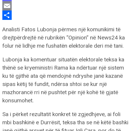
Mastodon
Email
Share
Analisti Fatos Lubonja përmes një komunikimi të
drejtpërdrejtë në rubrikën “Opinion” në News24 ka
folur në lidhje me fushatën elektorale deri më tani.
Lubonja ka komentuar situatën elektorale teksa ka
thënë se kryeministri Rama ka ndërtuar një sistem
ku të gjithë ata që mendojnë ndryshe janë kazanë
sipas këtij të fundit, ndërsa shtoi se kur një
mazhorancë rri në pushtet për një kohë të gjatë
konsumohet.
Sa i përket rezultatit konkret të zgjedhjeve, ai foli
mbi bashkinë e Durrësit, teksa tha se në këtë bashki
janë gjithë arsyet për të fituar Igli Cara, por do të