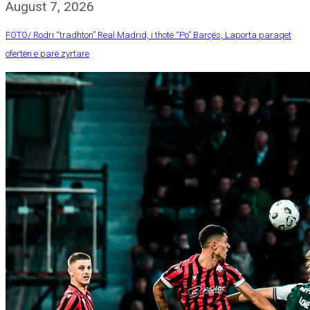
August 7, 2026
FOTO/ Rodri “tradhton” Real Madrid, i thotë “Po” Barçës, Laporta paraqet
ofertën e parë zyrtare