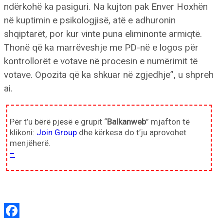
ndërkohë ka pasiguri. Na kujton pak Enver Hoxhën
në kuptimin e psikologjisë, atë e adhuronin
shqiptarët, por kur vinte puna eliminonte armiqtë.
Thonë që ka marrëveshje me PD-në e logos për
kontrollorët e votave në procesin e numërimit të
votave. Opozita që ka shkuar në zgjedhje”, u shpreh
ai.
Për t’u bërë pjesë e grupit “
Balkanweb
” mjafton të
klikoni:
Join Group
dhe kërkesa do t’ju aprovohet
menjëherë.
–