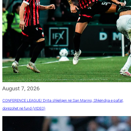
August 7, 2026
CONFERENCE LEAGUE/ Drita shkëlqen në San Marino, Shkëndija e pafat,
dorëzohet në fund (VIDEO)