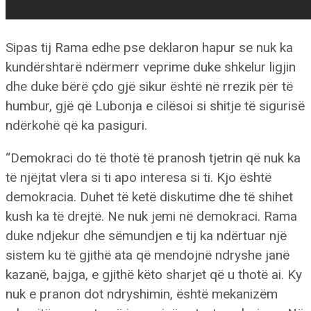
Sipas tij Rama edhe pse deklaron hapur se nuk ka
kundërshtarë ndërmerr veprime duke shkelur ligjin
dhe duke bërë çdo gjë sikur është në rrezik për të
humbur, gjë që Lubonja e cilësoi si shitje të sigurisë
ndërkohë që ka pasiguri.
“Demokraci do të thotë të pranosh tjetrin që nuk ka
të njëjtat vlera si ti apo interesa si ti. Kjo është
demokracia. Duhet të ketë diskutime dhe të shihet
kush ka të drejtë. Ne nuk jemi në demokraci. Rama
duke ndjekur dhe sëmundjen e tij ka ndërtuar një
sistem ku të gjithë ata që mendojnë ndryshe janë
kazanë, bajga, e gjithë këto sharjet që u thotë ai. Ky
nuk e pranon dot ndryshimin, është mekanizëm