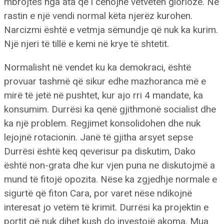
mbrojtës nga ata që i cenojnë vetveten glorioze. Në
rastin e një vendi normal këta njerëz kurohen.
Narcizmi është e vetmja sëmundje që nuk ka kurim.
Një njeri të tillë e kemi në krye të shtetit.
Normalisht në vendet ku ka demokraci, është
provuar tashmë që sikur edhe mazhoranca më e
mirë të jetë në pushtet, kur ajo rri 4 mandate, ka
konsumim. Durrësi ka qenë gjithmonë socialist dhe
ka një problem. Regjimet konsolidohen dhe nuk
lejojnë rotacionin. Janë të gjitha arsyet sepse
Durrësi është keq qeverisur pa diskutim, Dako
është non-grata dhe kur vjen puna ne diskutojmë a
mund të fitojë opozita. Nëse ka zgjedhje normale e
sigurtë që fiton Cara, por varet nëse ndikojnë
interesat jo vetëm të krimit. Durrësi ka projektin e
portit që nuk dihet kush do investojë akoma. Mua