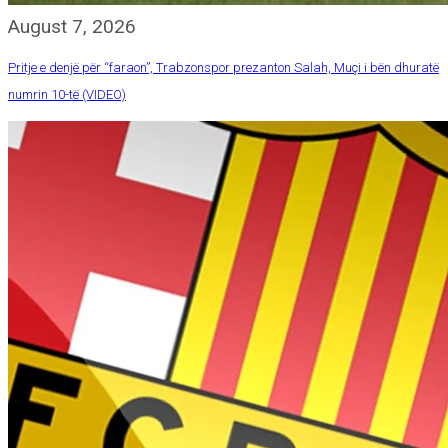
August 7, 2026
Pritje e denjë për “faraon”, Trabzonspor prezanton Salah, Muçi i bën dhuratë
numrin 10-të (VIDEO)