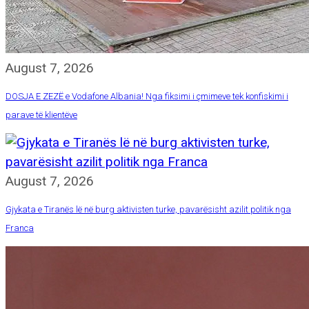
August 7, 2026
DOSJA E ZEZË e Vodafone Albania! Nga fiksimi i çmimeve tek konfiskimi i
parave të klientëve
August 7, 2026
Gjykata e Tiranës lë në burg aktivisten turke, pavarësisht azilit politik nga
Franca