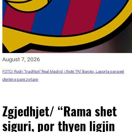
August 7, 2026
FOTO/ Rodri “tradhton” Real Madrid, i thotë “Po” Barçës, Laporta paraqet
ofertën e parë zyrtare
Zgjedhjet/ “Rama shet
siguri, por thyen ligjin