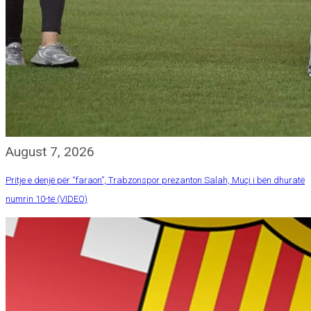
August 7, 2026
Pritje e denjë për “faraon”, Trabzonspor prezanton Salah, Muçi i bën dhuratë
numrin 10-të (VIDEO)