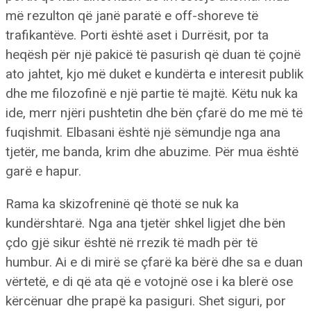
më rezulton që janë paratë e off-shoreve të
trafikantëve. Porti është aset i Durrësit, por ta
heqësh për një pakicë të pasurish që duan të çojnë
ato jahtet, kjo më duket e kundërta e interesit publik
dhe me filozofinë e një partie të majtë. Këtu nuk ka
ide, merr njëri pushtetin dhe bën çfarë do me më të
fuqishmit. Elbasani është një sëmundje nga ana
tjetër, me banda, krim dhe abuzime. Për mua është
garë e hapur.
Rama ka skizofreninë që thotë se nuk ka
kundërshtarë. Nga ana tjetër shkel ligjet dhe bën
çdo gjë sikur është në rrezik të madh për të
humbur. Ai e di mirë se çfarë ka bërë dhe sa e duan
vërtetë, e di që ata që e votojnë ose i ka blerë ose
kërcënuar dhe prapë ka pasiguri. Shet siguri, por