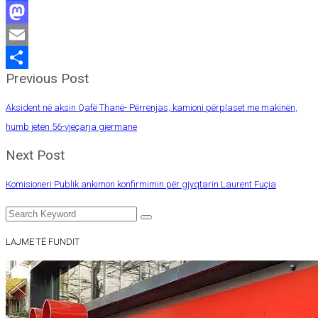
Facebook
Mastodon
Email
Previous Post
Share
Aksident në aksin Qafë Thanë- Përrenjas, kamioni përplaset me makinën,
humb jetën 56-vjeçarja gjermane
Next Post
Komisioneri Publik ankimon konfirmimin për gjyqtarin Laurent Fuçia
LAJME TË FUNDIT