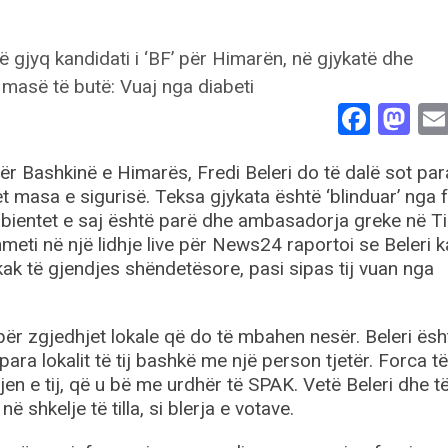
Face
Ma
 për Bashkinë e Himarës, Fredi Beleri do të dalë sot par
t masa e sigurisë. Teksa gjykata është ‘blinduar’ nga 
ambientet e saj është parë dhe ambasadorja greke në Ti
eti në një lidhje live për News24 raportoi se Beleri k
kak të gjendjes shëndetësore, pasi sipas tij vuan nga
 për zgjedhjet lokale që do të mbahen nesër. Beleri ësh
ra lokalit të tij bashkë me një person tjetër. Forca të
n e tij, që u bë me urdhër të SPAK. Vetë Beleri dhe t
ë shkelje të tilla, si blerja e votave.