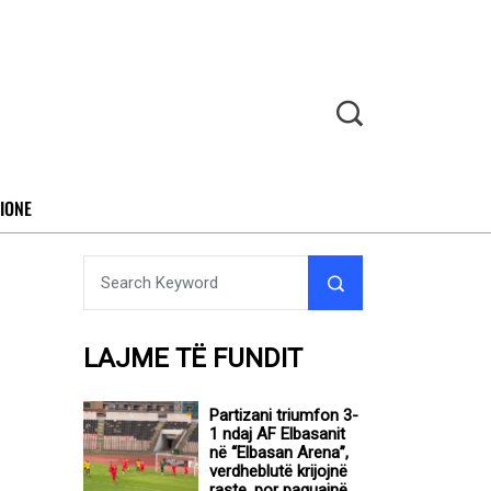
IONE
LAJME TË FUNDIT
Partizani triumfon 3-
1 ndaj AF Elbasanit
në “Elbasan Arena”,
verdheblutë krijojnë
raste, por paguajnë