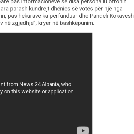
 parë pas informacioneve se disa persona iu ofronin
ara parash kundrejt dhënies së votës për një nga
in, pas hekurave ka përfunduar dhe Pandeli Kokaveshi
iv në zgjedhje”, kryer në bashkëpunim.