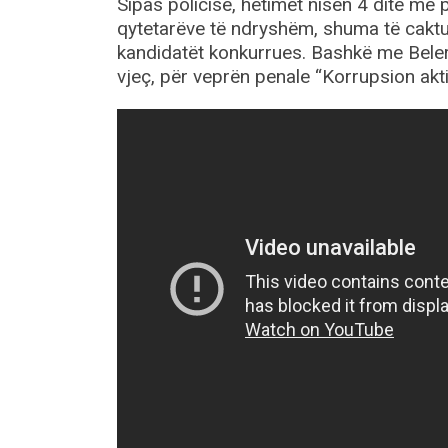
Sipas policisë, hetimet nisën 4 ditë më
qytetarëve të ndryshëm, shuma të caktu
kandidatët konkurrues. Bashkë me Beler
vjeç, për veprën penale “Korrupsion akt