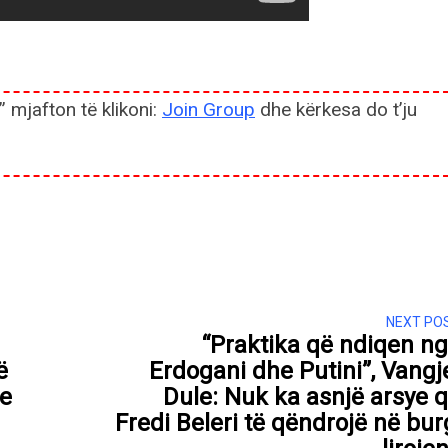
” mjafton të klikoni:
Join Group
dhe kërkesa do t’ju
NEXT PO
“Praktika që ndiqen n
ë
Erdogani dhe Putini”, Vangj
e
Dule: Nuk ka asnjë arsye 
Fredi Beleri të qëndrojë në bur