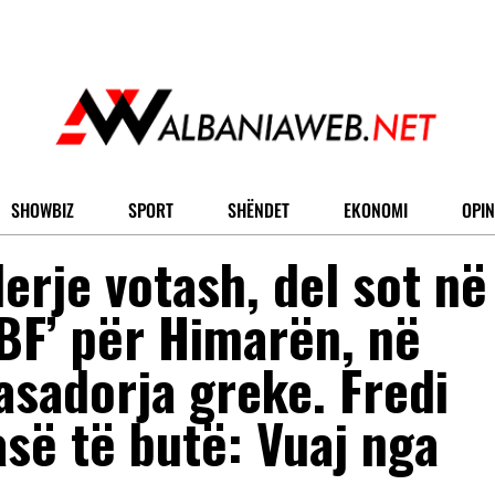
SHOWBIZ
SPORT
SHËNDET
EKONOMI
OPIN
erje votash, del sot në
‘BF’ për Himarën, në
sadorja greke. Fredi
së të butë: Vuaj nga