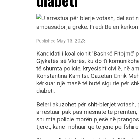
diabeti
May 13, 2023
Published
Kandidati i koalicionit ‘Bashkë Fitojmë’
Gjykatës së Vlorës, ku do t’i komunikohe
të shumta policie, kryesisht civilë, në 
Konstantina Kamitsi. Gazetari Enrik Mehm
kërkuar një masë të butë sigurie për sh
diabeti.
Beleri akuzohet për shit-blerjet votash,
arrestuar pak pas mesnate të premten, pa
shumta policie morën pjesë në prangosje
tjerët, kanë mohuar që të jenë përfshirë n