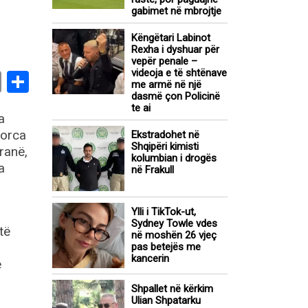
gabimet në mbrojtje
Këngëtari Labinot
Rexha i dyshuar për
vepër penale –
videoja e të shtënave
book
stodon
Email
Share
me armë në një
dasmë çon Policinë
te ai
a
forca
Ekstradohet në
Shqipëri kimisti
ranë,
kolumbian i drogës
a
në Frakull
Ylli i TikTok-ut,
Sydney Towle vdes
të
në moshën 26 vjeç
pas betejës me
kancerin
ë
Shpallet në kërkim
Ulian Shpatarku