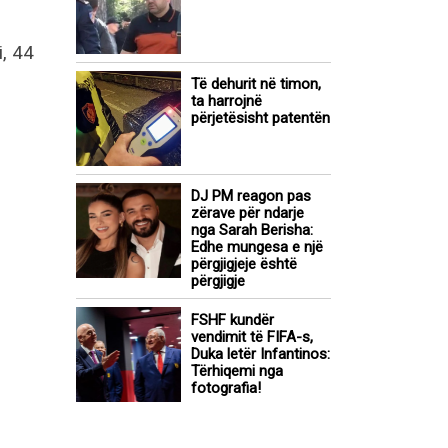
, 44
Të dehurit në timon,
ta harrojnë
përjetësisht patentën
DJ PM reagon pas
zërave për ndarje
nga Sarah Berisha:
Edhe mungesa e një
përgjigjeje është
përgjigje
FSHF kundër
vendimit të FIFA-s,
Duka letër Infantinos:
Tërhiqemi nga
fotografia!