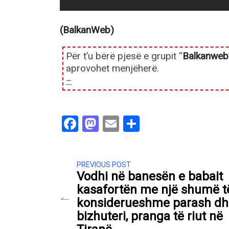
(BalkanWeb)
Për t’u bërë pjesë e grupit “
Balkanweb
aprovohet menjëherë.
–
Facebook
Mastodon
Email
Share
PREVIOUS POST
Vodhi në banesën e babait
kasafortën me një shumë t
konsiderueshme parash dh
bizhuteri, pranga të riut në