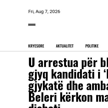
Fri, Aug 7, 2026
KRYESORE
AKTUALITET
POLITIKE
U arrestua për bl
gjyq kandidati i 
gjykatë dhe amba
Beleri kërkon ma