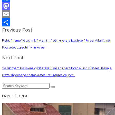
Facebook
Mastodon
Email
Previous Post
Share
Fletët “meme” të votimit/ “Mami im” për kryetare bashkie, “Forca Milan”… në
Pogradec zgjedhin yllin korean
Next Post
“Ia rikthyem bashkinë qytetarëve”, Salianji për fitoren e Fisnik Qoses: Kavaja
rreze shprese për demokratët. Pati represion, por…
LAJME TË FUNDIT