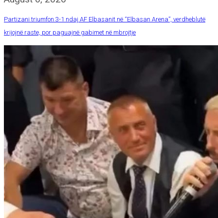
Partizani triumfon 3-1 ndaj AF Elbasanit në “Elbasan Arena”, verdheblutë
krijojnë raste, por paguajnë gabimet në mbrojtje