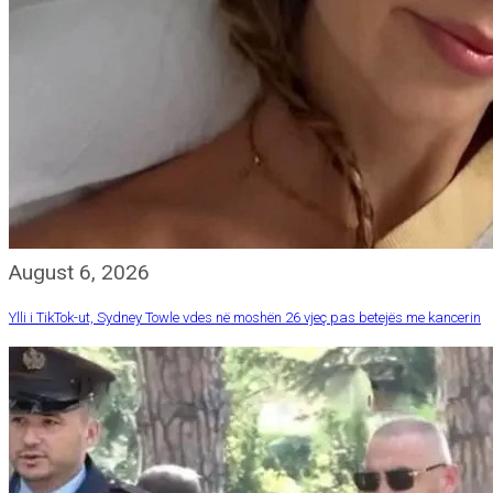
August 6, 2026
Ylli i TikTok-ut, Sydney Towle vdes në moshën 26 vjeç pas betejës me kancerin