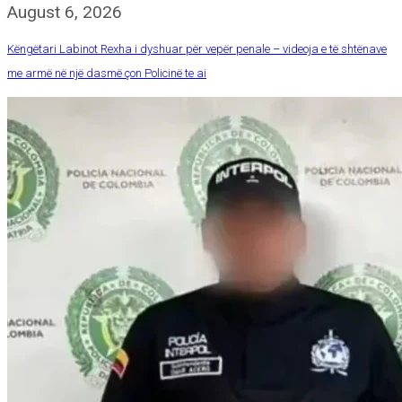
August 6, 2026
Këngëtari Labinot Rexha i dyshuar për vepër penale – videoja e të shtënave
me armë në një dasmë çon Policinë te ai