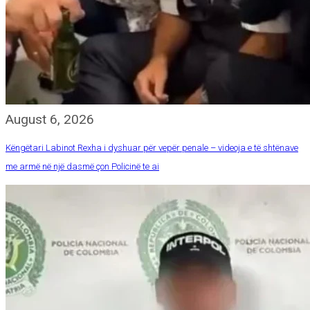
August 6, 2026
Këngëtari Labinot Rexha i dyshuar për vepër penale – videoja e të shtënave
me armë në një dasmë çon Policinë te ai