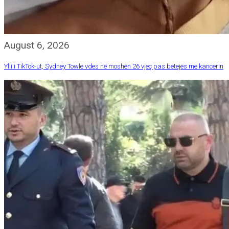
August 6, 2026
Ylli i TikTok-ut, Sydney Towle vdes në moshën 26 vjeç pas betejës me kancerin