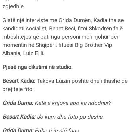
zgjedhje.
Gjatë një interviste me Grida Dumën, Kadia tha se
kandidati socialist, Benet Beci, fitoi Shkodrën falë
mbështejes që pati nga personi më i njohur për
momentin në Shqipëri, fituesi Big Brother Vip
Albania, Luiz Ejlli.
Pjesë nga dikutimi në studio:
Besart Kadia:
Takova Luizin poshtë dhe i thashë që
prej teje fitoi.
Grida Duma:
Këtë e krijove apo ka ndodhur?
Besart Kadia: J
o kam dhe foto po deshe.
Grida Duma:
Edhe ti je një fans.