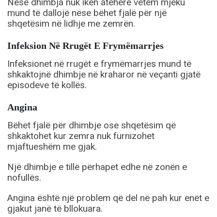
Nëse dhimbja nuk ikën atëherë vetëm mjeku
mund të dallojë nëse bëhet fjalë për një
shqetësim në lidhje me zemrën.
Infeksion Në Rrugët E Frymëmarrjes
Infeksionet në rrugët e frymëmarrjes mund të
shkaktojnë dhimbje në kraharor në veçanti gjatë
episodeve të kollës.
Angina
Bëhet fjalë për dhimbje ose shqetësim që
shkaktohet kur zemra nuk furnizohet
mjaftueshëm me gjak.
Një dhimbje e tillë përhapet edhe në zonën e
nofullës.
Angina është një problem që del në pah kur enët e
gjakut janë të bllokuara.