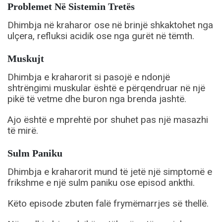
Problemet Në Sistemin Tretës
Dhimbja në kraharor ose në brinjë shkaktohet nga
ulçera, refluksi acidik ose nga gurët në tëmth.
Muskujt
Dhimbja e kraharorit si pasojë e ndonjë
shtrëngimi muskular është e përqendruar në një
pikë të vetme dhe buron nga brenda jashtë.
Ajo është e mprehtë por shuhet pas një masazhi
të mirë.
Sulm Paniku
Dhimbja e kraharorit mund të jetë një simptomë e
frikshme e një sulm paniku ose episod ankthi.
Këto episode zbuten falë frymëmarrjes së thellë.