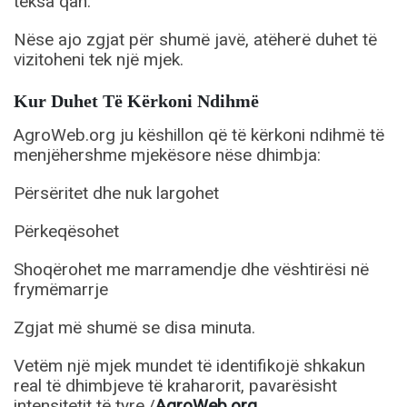
teksa qan.
Nëse ajo zgjat për shumë javë, atëherë duhet të
vizitoheni tek një mjek.
Kur Duhet Të Kërkoni Ndihmë
AgroWeb.org ju këshillon që të kërkoni ndihmë të
menjëhershme mjekësore nëse dhimbja:
Përsëritet dhe nuk largohet
Përkeqësohet
Shoqërohet me marramendje dhe vështirësi në
frymëmarrje
Zgjat më shumë se disa minuta.
Vetëm një mjek mundet të identifikojë shkakun
real të dhimbjeve të kraharorit, pavarësisht
intensitetit të tyre./
AgroWeb.org