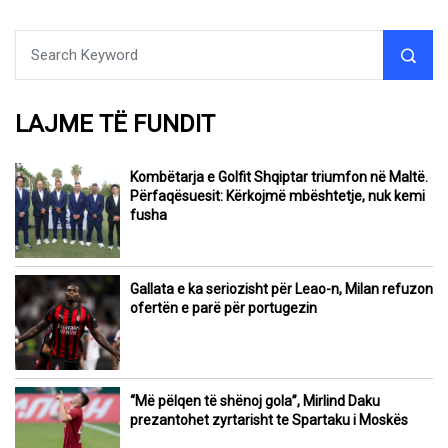
LAJME TË FUNDIT
Kombëtarja e Golfit Shqiptar triumfon në Maltë.
Përfaqësuesit: Kërkojmë mbështetje, nuk kemi
fusha
Gallata e ka seriozisht për Leao-n, Milan refuzon
ofertën e parë për portugezin
“Më pëlqen të shënoj gola”, Mirlind Daku
prezantohet zyrtarisht te Spartaku i Moskës