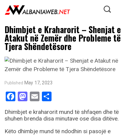
Dhimbjet e Kraharorit – Shenjat e
Atakut në Zemër dhe Probleme të
Tjera Shëndetësore
May 17, 2023
Published
Facebook
Mastodon
Email
Share
Dhimbjet e kraharorit mund të shfaqen dhe të
shuhen brenda disa minutave ose disa ditëve.
Këto dhimbje mund të ndodhin si pasojë e