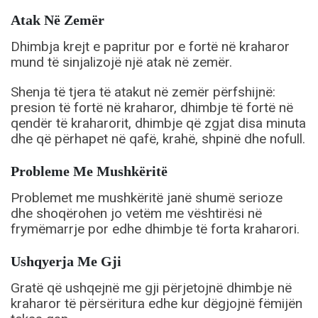
Atak Në Zemër
Dhimbja krejt e papritur por e fortë në kraharor
mund të sinjalizojë një atak në zemër.
Shenja të tjera të atakut në zemër përfshijnë:
presion të fortë në kraharor, dhimbje të fortë në
qendër të kraharorit, dhimbje që zgjat disa minuta
dhe që përhapet në qafë, krahë, shpinë dhe nofull.
Probleme Me Mushkëritë
Problemet me mushkëritë janë shumë serioze
dhe shoqërohen jo vetëm me vështirësi në
frymëmarrje por edhe dhimbje të forta kraharori.
Ushqyerja Me Gji
Gratë që ushqejnë me gji përjetojnë dhimbje në
kraharor të përsëritura edhe kur dëgjojnë fëmijën