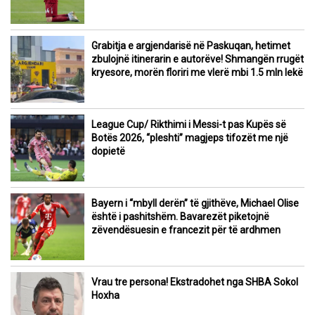
Grabitja e argjendarisë në Paskuqan, hetimet
zbulojnë itinerarin e autorëve! Shmangën rrugët
kryesore, morën floriri me vlerë mbi 1.5 mln lekë
League Cup/ Rikthimi i Messi-t pas Kupës së
Botës 2026, “pleshti” magjeps tifozët me një
dopietë
Bayern i “mbyll derën” të gjithëve, Michael Olise
është i pashitshëm. Bavarezët piketojnë
zëvendësuesin e francezit për të ardhmen
Vrau tre persona! Ekstradohet nga SHBA Sokol
Hoxha