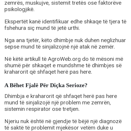
zemrës, muskujve, sistemit tretës ose faktorëve
psikologjikë.
Ekspertët kanë identifikuar edhe shkaqe të tjera të
fshehura siç mund të jetë urthi.
Nga ana tjetër, këto dhimbje nuk duhen neglizhuar
sepse mund të sinjalizojnë një atak në zemër.
Në këtë artikull të AgroWeb.org do të mësoni më
shumë për shkaqet e mundshme të dhimbjes së
kraharorit që shfaqet herë pas here.
A Bëhet Fjalë Për Diçka Serioze?
Dhimbja e kraharorit që shfaqet herë pas here
mund të sinjalizojë një problem me zemrën,
sistemin respirator ose tretjen.
Njeriu nuk është në gjendje të bëjë një diagnozë
të saktë të problemit mjekësor vetëm duke u