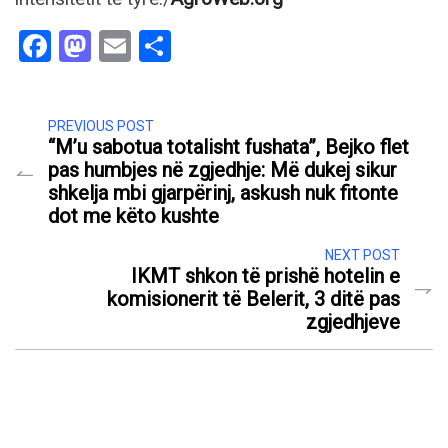
Facebook
Mastodon
Email
Share
PREVIOUS POST
“M’u sabotua totalisht fushata”, Bejko flet
pas humbjes në zgjedhje: Më dukej sikur
shkelja mbi gjarpërinj, askush nuk fitonte
dot me këto kushte
NEXT POST
IKMT shkon të prishë hotelin e
komisionerit të Belerit, 3 ditë pas
zgjedhjeve