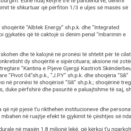
 burgim. Edhe ndaj këtyre tre të pandehurve, dënimi
imit të shkurtuar që përfiton 1/3 e uljes së masës së
 shoqëritë “Albtek Energy” sh.p.k. dhe “Integrated
oi gjykatës që të caktojë si dënim penal “mbarimin e
skohen dhe të kalojnë në pronësi të shtetit për të cilat
nkretisht dy shoqëritë e sipërcituara; aksione në zotë
tregtare “Kantina e Pijeve Gjergji Kastrioti Skënderbe
re “Pivot 04”sh.p.k., “J.P.Y” sh.p.k. dhe shoqëria “Sili”
jësi në pronësi të shoqërisë “Sili” sh.p.k.; shoqërinë tre
ës, duke përfshirë dhe pasuritë e paluajtshme të saj, s
 që një pjesë t’u rikthehen institucioneve dhe person
ë mbahen në ruajtje efekt të gjykimit të çështjes së nda
rale në masën 1.8 milionë lekë, që kërkoi t’u ngarkoh