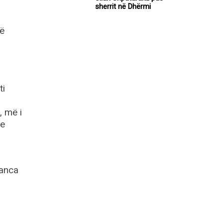
sherrit në Dhërmi
në
ti
, më i
se
eanca