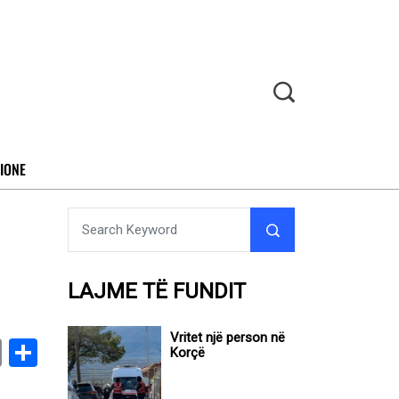
IONE
LAJME TË FUNDIT
Vritet një person në
book
stodon
Email
Share
Korçë