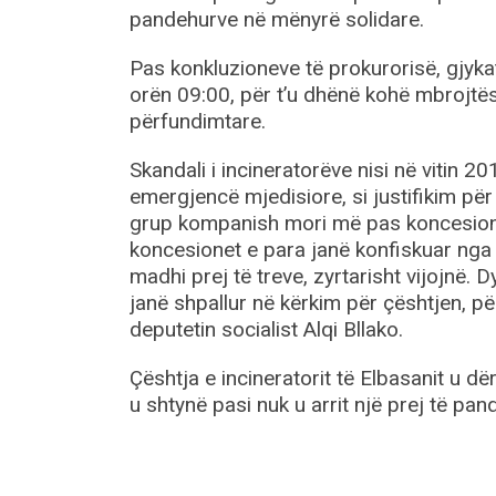
pandehurve në mënyrë solidare.
Pas konkluzioneve të prokurorisë, gjyka
orën 09:00, për t’u dhënë kohë mbrojtës
përfundimtare.
Skandali i incineratorëve nisi në vitin 2
emergjencë mjedisiore, si justifikim për 
grup kompanish mori më pas koncesion pë
koncesionet e para janë konfiskuar nga 
madhi prej të treve, zyrtarisht vijojnë
janë shpallur në kërkim për çështjen, pë
deputetin socialist Alqi Bllako.
Çështja e incineratorit të Elbasanit u 
u shtynë pasi nuk u arrit një prej të pa