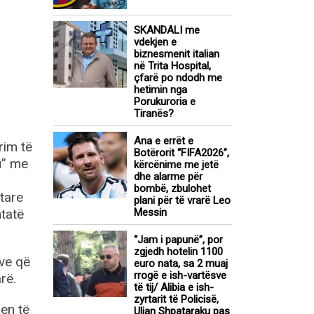
SKANDALI me
vdekjen e
biznesmenit italian
në Trita Hospital,
çfarë po ndodh me
hetimin nga
Porukuroria e
Tiranës?
Ana e errët e
rim të
Botërorit “FIFA2026”,
u” me
kërcënime me jetë
dhe alarme për
bombë, zbulohet
gtare
plani për të vrarë Leo
htatë
Messin
“Jam i papunë”, por
zgjedh hotelin 1100
ave që
euro nata, sa 2 muaj
rrogë e ish-vartësve
rë.
të tij/ Alibia e ish-
zyrtarit të Policisë,
en të
Ulian Shpataraku pas