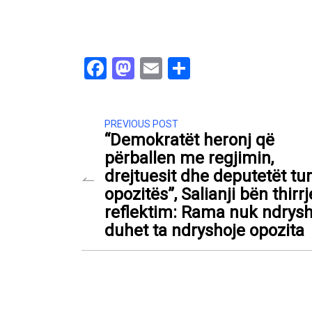
Facebook
Mastodon
Email
Share
PREVIOUS POST
“Demokratët heronj që
përballen me regjimin,
drejtuesit dhe deputetët tur
opozitës”, Salianji bën thirr
reflektim: Rama nuk ndrysh
duhet ta ndryshoje opozita