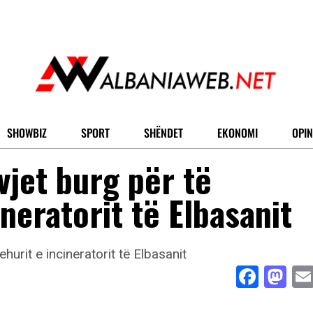
SHOWBIZ
SPORT
SHËNDET
EKONOMI
OPIN
jet burg për të
neratorit të Elbasanit
Face
Ma