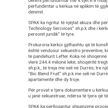
dënimi përfundimtar me 4 vjet e 8 muaj
përfundimtar u kërkua në aplikim të gjyk
dënimit.
SPAK ka ngritur të njëjtat akuza dhe për
Technology Sercvices” sh.p.k dhe i kërk
personit juridik” të tyre.
Prokuroria kërkoi gjithashtu që të konsfi
është vendosur sekuestro preventive, ko
të pandehurit Lefter Koka në shoqërinë 
vlerë 244.4 milionë lekë; shoqëritë tregta
sh.p.k., të treja me seli në Durrës; tre n
“Bio Blend Fruit” sh.p.k me seli në Durr
apartamente dhe dy troje.
Për provat e tjera dokumentare u kërkua
u janë sekuestruar, ndërsa të tjera që t
SPAK ka përllogaritur shpenzime procedu