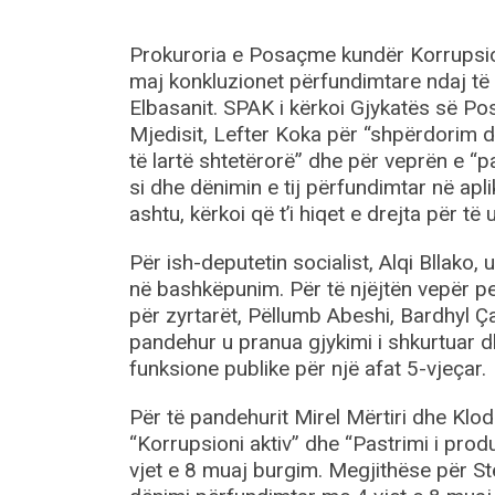
Prokuroria e Posaçme kundër Korrupsion
maj konkluzionet përfundimtare ndaj të 
Elbasanit. SPAK i kërkoi Gjykatës së Pos
Mjedisit, Lefter Koka për “shpërdorim d
të lartë shtetërorë” dhe për veprën e “
si dhe dënimin e tij përfundimtar në apl
ashtu, kërkoi që t’i hiqet e drejta për të
Për ish-deputetin socialist, Alqi Bllako
në bashkëpunim. Për të njëjtën vepër pe
për zyrtarët, Pëllumb Abeshi, Bardhyl Ça
pandehur u pranua gjykimi i shkurtuar dh
funksione publike për një afat 5-vjeçar.
Për të pandehurit Mirel Mërtiri dhe Klod
“Korrupsioni aktiv” dhe “Pastrimi i prod
vjet e 8 muaj burgim. Megjithëse për Ste