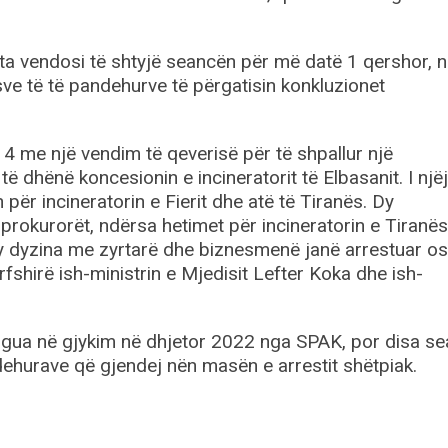
ta vendosi të shtyjë seancën për më datë 1 qershor, 
ve të të pandehurve të përgatisin konkluzionet
014 me një vendim të qeverisë për të shpallur një
të dhënë koncesionin e incineratorit të Elbasanit. I njëj
r incineratorin e Fierit dhe atë të Tiranës. Dy
prokurorët, ndërsa hetimet për incineratorin e Tiranës
. Dy dyzina me zyrtarë dhe biznesmenë janë arrestuar o
rfshirë ish-ministrin e Mjedisit Lefter Koka dhe ish-
dërgua në gjykim në dhjetor 2022 nga SPAK, por disa s
ndehurave që gjendej nën masën e arrestit shëtpiak.