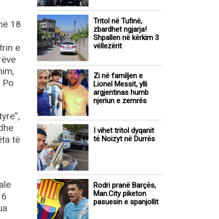
Tritol në Tufinë,
 më 18
zbardhet ngjarja!
Shpallen në kërkim 3
vëllezërit
rin e
rëve
nim,
Zi në familjen e
. Po
Lionel Messit, ylli
argjentinas humb
njeriun e zemrës
tyre”,
 dhe
I vihet tritol dyqanit
ta të
të Noizyt në Durrës
ale
Rodri pranë Barçës,
Man.City piketon
 6
pasuesin e spanjollit
ua