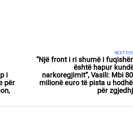
NEXT PO
“Një front i ri shumë i fuqish
është hapur kund
p i
narkoregjimit”, Vasili: Mbi 8
je për
milionë euro të pista u hodh
on,
për zgjedh