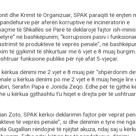
it dhe Krimit të Organizuar, SPAK paraqiti të enjten
pandehurve për aferën korruptive në incineratorin e
açme të Shkallës së Parë të deklarojë fajtor ish-minist
etyre” në bashkëpunim; “korrupsioni pasiv i funksiona
pastrimit të produkteve të veprës penale”, në bashkëpu
ikim të gjykimit të shkurtuar me 6 vjet e 8 muaj burgim
 ushtruar funksione publike për një afat 5-vjeçar.
, u kërkua dënimi me 2 vjet e 8 muaj për “shpërdorim de
nale u kërkua dënimi po me 2 vjet e 8 muaj heqje lire
biri, Serafin Papa e Jonida Zeqo. Edhe për të gjithë kë
e u kërkua gjithashtu t’u hiqet e drejta për të ushtruar
ian Zoto, SPAK kërkoi deklarimin fajtor për veprat pen
ukteve të veprës penale”, si dhe dënimin e tyre me nga
la Gugallian rëndojnë të njëjtat akuza, ndaj saj u kërk