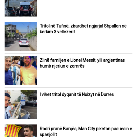
Tritol në Tufinë, zbardhet ngjarja! Shpallen në
kërkim 3 vëllezërit
Zi në familjen e Lionel Messit, ylli argjentinas
humb njeriun e zemrës
I vihet tritol dyqanit të Noizyt në Durrës
Rodri pranë Barçës, Man.City piketon pasuesin e
spanjollit