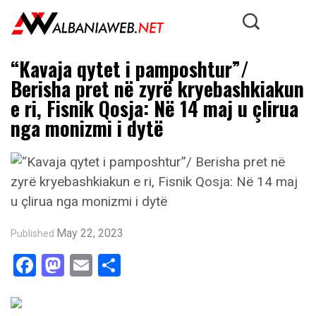
“Kavaja qytet i pamposhtur”/
Berisha pret në zyrë kryebashkiakun
e ri, Fisnik Qosja: Në 14 maj u çlirua
nga monizmi i dytë
May 22, 2023
Published
Facebook
Mastodon
Email
Share