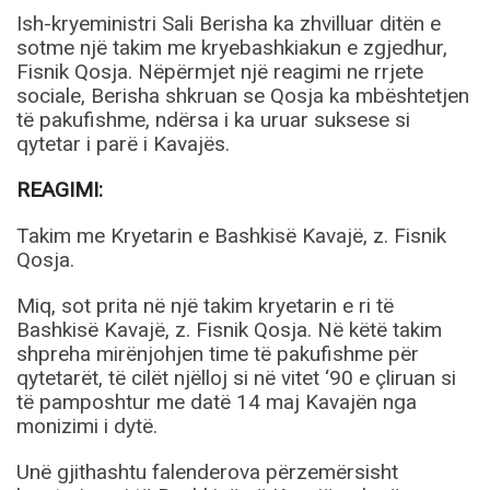
Ish-kryeministri Sali Berisha ka zhvilluar ditën e
sotme një takim me kryebashkiakun e zgjedhur,
Fisnik Qosja. Nëpërmjet një reagimi ne rrjete
sociale, Berisha shkruan se Qosja ka mbështetjen
të pakufishme, ndërsa i ka uruar suksese si
qytetar i parë i Kavajës.
REAGIMI:
Takim me Kryetarin e Bashkisë Kavajë, z. Fisnik
Qosja.
Miq, sot prita në një takim kryetarin e ri të
Bashkisë Kavajë, z. Fisnik Qosja. Në këtë takim
shpreha mirënjohjen time të pakufishme për
qytetarët, të cilët njëlloj si në vitet ‘90 e çliruan si
të pamposhtur me datë 14 maj Kavajën nga
monizimi i dytë.
Unë gjithashtu falenderova përzemërsisht