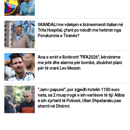
SKANDALI me vdekjen e biznesmenit italian në
Trita Hospital, çfarë po ndodh me hetimin nga
Porukuroria e Tiranës?
Ana e errët e Botërorit “FIFA2026”, kërcënime
me jetë dhe alarme për bombë, zbulohet plani
për të vrarë Leo Messin
“Jam i papunë”, por zgjedh hotelin 1100 euro
nata, sa 2 muaj rrogë e ish-vartësve të tij/ Alibia
e ish-zyrtarit të Policisë, Ulian Shpataraku pas
sherrit në Dhërmi