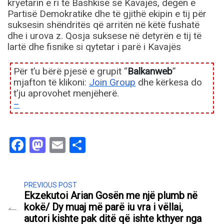
kryetarin e ri të Bashkisë së Kavajës, degën e
Partisë Demokratike dhe të gjithë ekipin e tij për
suksesin shëndritës që arritën në këtë fushatë
dhe i urova z. Qosja suksese në detyrën e tij të
lartë dhe fisnike si qytetar i parë i Kavajës
Për t’u bërë pjesë e grupit “
Balkanweb
”
mjafton të klikoni:
Join Group
dhe kërkesa do
t’ju aprovohet menjëherë.
–
Facebook
Mastodon
Email
Share
PREVIOUS POST
Ekzekutoi Arian Gosën me një plumb në
kokë/ Dy muaj më parë iu vra i vëllai,
autori kishte pak ditë që ishte kthyer nga