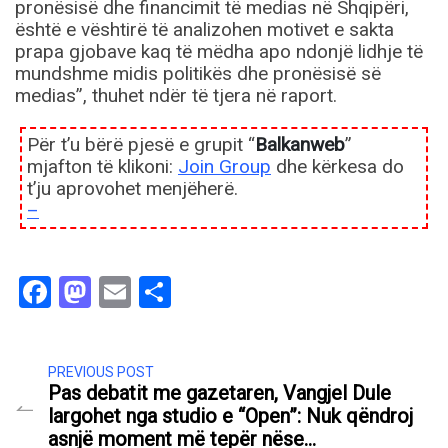
pronësisë dhe financimit të medias në Shqipëri,
është e vështirë të analizohen motivet e sakta
prapa gjobave kaq të mëdha apo ndonjë lidhje të
mundshme midis politikës dhe pronësisë së
medias”, thuhet ndër të tjera në raport.
Për t’u bërë pjesë e grupit “
Balkanweb
”
mjafton të klikoni:
Join Group
dhe kërkesa do
t’ju aprovohet menjëherë.
–
Facebook
Mastodon
Email
Share
PREVIOUS POST
Pas debatit me gazetaren, Vangjel Dule
largohet nga studio e “Open”: Nuk qëndroj
asnjë moment më tepër nëse…