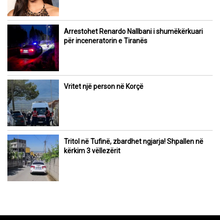
Arrestohet Renardo Nallbani i shumëkërkuari
për inceneratorin e Tiranës
Vritet një person në Korçë
Tritol në Tufinë, zbardhet ngjarja! Shpallen në
kërkim 3 vëllezërit