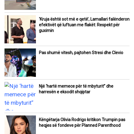
‘Kruja është sot më e qetë’, Lamallari falënderon
efektivët që luftuan me flakët: Respekt për
guximin
Pas shumë vitesh, pajtohen Stresi dhe Clevio
Një ‘hartë memece për të mbyturit” dhe
harresën e eksodit shqiptar
Këngëtarja Olivia Rodrigo kritikon Trumpin pas
heqjes së fondeve për Planned Parenthood