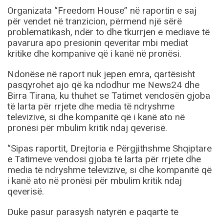
Organizata “Freedom House” në raportin e saj
për vendet në tranzicion, përmend një sërë
problematikash, ndër to dhe tkurrjen e mediave të
pavarura apo presionin qeveritar mbi mediat
kritike dhe kompanive që i kanë në pronësi.
Ndonëse në raport nuk jepen emra, qartësisht
pasqyrohet ajo që ka ndodhur me News24 dhe
Birra Tirana, ku thuhet se Tatimet vendosën gjoba
të larta për rrjete dhe media të ndryshme
televizive, si dhe kompanitë që i kanë ato në
pronësi për mbulim kritik ndaj qeverisë.
“Sipas raportit, Drejtoria e Përgjithshme Shqiptare
e Tatimeve vendosi gjoba të larta për rrjete dhe
media të ndryshme televizive, si dhe kompanitë që
i kanë ato në pronësi për mbulim kritik ndaj
qeverisë.
Duke pasur parasysh natyrën e paqartë të