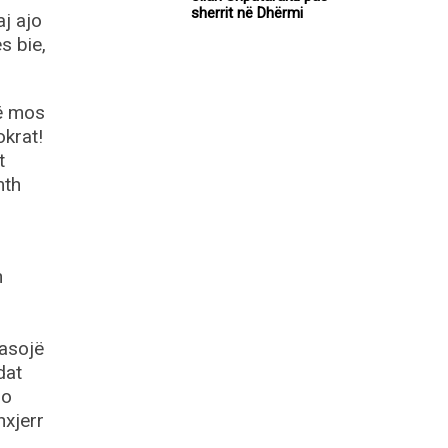
sherrit në Dhërmi
aj ajo
s bie,
të mos
okrat!
t
mth
n
pasojë
dat
jo
nxjerr