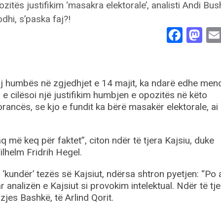
Face
Ma
saj humbës në zgjedhjet e 14 majit, ka ndarë edhe men
u e cilësoi një justifikim humbjen e opozitës në këto
rancës, se kjo e fundit ka bërë masakër elektorale, ai
 më keq për faktet”, citon ndër të tjera Kajsiu, duke
lhelm Fridrih Hegel.
 ‘kundër’ tezës së Kajsiut, ndërsa shtron pyetjen: “Po 
r analizën e Kajsiut si provokim intelektual. Ndër të tj
zjes Bashkë, të Arlind Qorit.