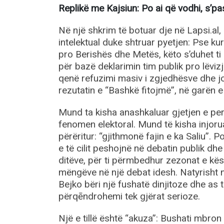
Replikë me Kajsiun: Po ai që vodhi, s’pa
Në një shkrim të botuar dje në Lapsi.al
intelektual duke shtruar pyetjen: Pse ku
pro Berishës dhe Metës, këto s’duhet ti 
për bazë deklarimin tim publik pro lëviz
qenë refuzimi masiv i zgjedhësve dhe jo
rezutatin e “Bashkë fitojmë”, në garën e 
Mund ta kisha anashkaluar gjetjen e per
fenomen elektoral. Mund të kisha injorua
përëritur: “gjithmonë fajin e ka Saliu”.
e të cilit peshojnë në debatin publik dhe së
ditëve, për ti përmbedhur zezonat e kësa
mëngëve në një debat idesh. Natyrisht n
Bejko bëri një fushatë dinjitoze dhe as t
përqēndrohemi tek gjërat serioze.
Një e tillë është “akuza”: Bushati mbron