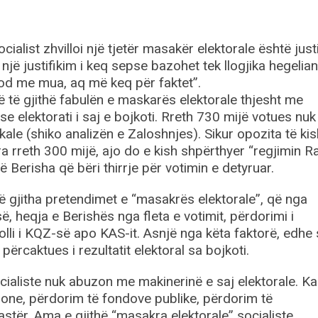
alist zhvilloi një tjetër masakër elektorale është just
një justifikim i keq sepse bazohet tek llogjika hegelia
kod me mua, aq më keq për faktet”.
ë të gjithë fabulën e maskarës elektorale thjesht me
e elektorati i saj e bojkoti. Rreth 730 mijë votues nuk
kale (shiko analizën e Zaloshnjes). Sikur opozita të kis
a rreth 300 mijë, ajo do e kish shpërthyer “regjimin R
 Berisha që bëri thirrje për votimin e detyruar.
ë gjitha pretendimet e “masakrës elektorale”, që nga
ë, heqja e Berishës nga fleta e votimit, përdorimi i
lli i KQZ-së apo KAS-it. Asnjë nga këta faktorë, edhe 
 përcaktues i rezultatit elektoral sa bojkoti.
ialiste nuk abuzon me makinerinë e saj elektorale. Ka
ione, përdorim të fondove publike, përdorim të
astër. Ama e gjithë “masakra elektorale” socialiste