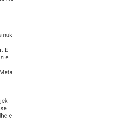
ë nuk
r. E
in e
-Meta
jek
pse
dhe e