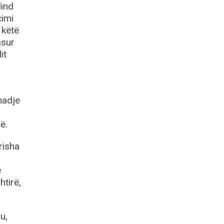
lind
cimi
 këtë
asur
it
 madje
ë.
risha
e
htirë,
u,