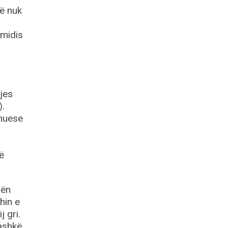
që nuk
 midis
jes
).
rmuese
ë
hën
hin e
 gri.
bashkë