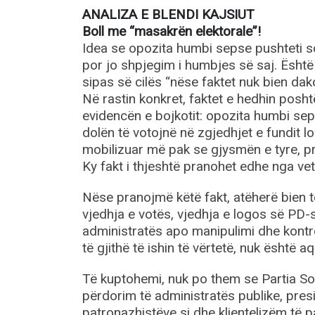
ANALIZA E BLENDI KAJSIUT
Boll me “masakrën elektorale”!
Idea se opozita humbi sepse pushteti soci
por jo shpjegim i humbjes së saj. Është 
sipas së cilës “nëse faktet nuk bien da
Në rastin konkret, faktet e hedhin posht
evidencën e bojkotit: opozita humbi seps
dolën të votojnë në zgjedhjet e fundit lo
mobilizuar më pak se gjysmën e tyre, pr
Ky fakt i thjeshtë pranohet edhe nga vetë
Nëse pranojmë këtë fakt, atëherë bien t
vjedhja e votës, vjedhja e logos së PD-s
administratës apo manipulimi dhe kontro
të gjithë të ishin të vërtetë, nuk është aq
Të kuptohemi, nuk po them se Partia Soc
përdorim të administratës publike, pres
patronazhistëve si dhe klientelizëm të p