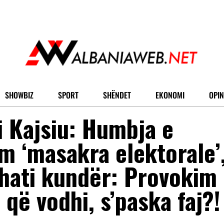
SHOWBIZ
SPORT
SHËNDET
EKONOMI
OPIN
 Kajsiu: Humbja e
im ‘masakra elektorale’
shati kundër: Provokim
 që vodhi, s’paska faj?!