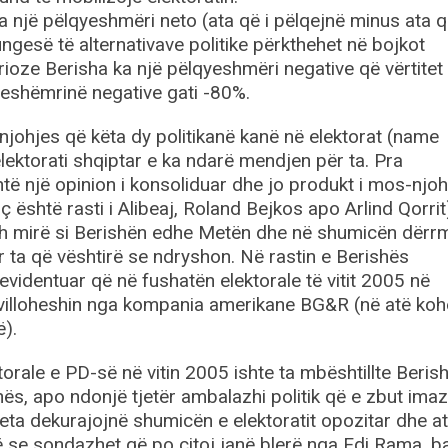
a një pëlqyeshmëri neto (ata që i pëlqejnë minus ata 
ungesë të alternativave politike përkthehet në bojkot
rioze Berisha ka një pëlqyeshmëri negative që vërtitet
eshëmrinë negative gati -80%.
ë njohjes që këta dy politikanë kanë në elektorat (name
elektorati shqiptar e ka ndarë mendjen për ta. Pra
të një opinion i konsoliduar dhe jo produkt i mos-njoh
ç është rasti i Alibeaj, Roland Bejkos apo Arlind Qorrit
 njeh mirë si Berishën edhe Metën dhe në shumicën dër
r ta që vështirë se ndryshon. Në rastin e Berishës
evidentuar që në fushatën elektorale të vitit 2005 në
illoheshin nga kompania amerikane BG&R (në atë koh
ë).
ktorale e PD-së në vitin 2005 ishte ta mbështillte Beris
s, apo ndonjë tjetër ambalazhi politik që e zbut imaz
eta dekurajojnë shumicën e elektoratit opozitar dhe atij
ë se sondazhet që po citoj janë blerë nga Edi Rama, 