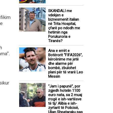
SKANDALI me
vdekjen e
ifikim
biznesmenit italian
ne
në Trita Hospital,
çfarë po ndodh me
hetimin nga
Porukuroria e
Tiranës?
h
Ana e errët e
ama”.
Botërorit “FIFA2026”,
kërcënime me jetë
dhe alarme për
bombë, zbulohet
plani për të vrarë Leo
Messin
sikur
“Jam i papunë”, por
zgjedh hotelin 1100
euro nata, sa 2 muaj
rrogë e ish-vartësve
të tij/ Alibia e ish-
zyrtarit të Policisë,
Ulian Shpataraku pas