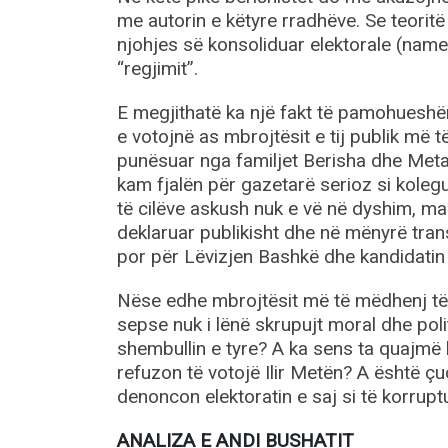
me autorin e këtyre rradhëve. Se teori
njohjes së konsoliduar elektorale (name
“regjimit”.
E megjithatë ka një fakt të pamohueshëm 
e votojnë as mbrojtësit e tij publik më t
punësuar nga familjet Berisha dhe Meta,
kam fjalën për gazetarë serioz si kolegu
të cilëve askush nuk e vë në dyshim, ma
deklaruar publikisht dhe në mënyrë tran
por për Lëvizjen Bashkë dhe kandidatin e
Nëse edhe mbrojtësit më të mëdhenj të 
sepse nuk i lënë skrupujt moral dhe poli
shembullin e tyre? A ka sens ta quajmë k
refuzon të votojë Ilir Metën? A është çu
denoncon elektoratin e saj si të korrupt
ANALIZA E ANDI BUSHATIT