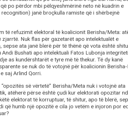
të që po përdor mbi pëlqyeshmërinë neto në kuadrin e
 recognition) janë broçkulla ramiste që i shërbejnë
të refuzimit elektoral të koalicionit Berisha/Meta: at
ë zjarrtë. Nuk flas për gazetarët apo intelektualët e
 sepse ata janë blerë për të thënë që vota është shitu
 Andi Bushati apo intelektuali Fatos Lubonja integritet
dje as kundërshtarët e tyre më të thekur. Të dy kanë
sparente se nuk do të votojnë për koalicionin Berisha
 saj Arlind Qorri.
“opozitës së vërtetë” Berisha/Meta nuk i votojnë ata
tik, atëherë përse është çudi kur elektorati opozitar nd
ëtë elektorat të korruptuar, të shitur, apo të blerë, se
di që humb një opozitë e cila jo vetëm e injoron por e
uar?