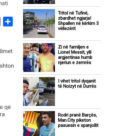
Tritol në Tufinë,
zbardhet ngjarja!
book
stodon
Email
Share
Shpallen në kërkim 3
vëllezërit
Zi në familjen e
dimet
Lionel Messit, ylli
argjentinas humb
njeriun e zemrës
 shton
I vihet tritol dyqanit
të Noizyt në Durrës
ai që
era
Rodri pranë Barçës,
Man.City piketon
pasuesin e spanjollit