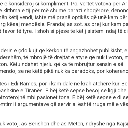
në e konsideroj si kompliment. Po, vërtet votova për Ar
e klithma e tij për më shumë barazi shoqërore, denon
ymën këtij vendi, ishte më pranë optikës që unë kam për
arg kësaj mendësie. Prandaj as sot, as prej kur kam p
avor të tyre. I shoh si pjesë të këtij sistemi ndaj të cil
derin e çdo kujt që kërkon të angazhohet publikisht, e
i ndershëm, të mbrojë të drejtat e atyre që nuk i voton,
zon. Këtu ndahet njeriu që ka të mbrujtur sensin e së
j mendoj se në këtë pikë nuk ka paradoks, por koherenc
 i Edi Ramës, por i kam dalë në krah atëherë kur Be
ashkinë e Tiranës. E bëj këtë sepse besoj se ligji dhe
bizotërojnë mbi pasionet tona. E bëj këtë sepse e di s
qëmtimi i argumentave që servir ai është rruga më e vës
uk votoj, as Berishën dhe as Metën, ndryshe nga Kajsi