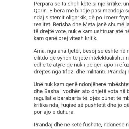
Përpara se ta shoh këtë si një kritike, u
Qorin. E bëra me bindje pasi mendoja s
ndaj sistemit oligarkik, që po i merr fr
realitet. Berisha dhe Meta janë shumë l
të drejtë vote, nuk e kam ushtruar atë në f
kam qenë prej vitesh kritik.
Ama, nga ana tjetër, besoj se është në n
cilitdo që synon të jetë intelektualisht 
edhe të atyre që nuk i pëlqen apo i refu
drejtës nga tifozi dhe militanti. Pranda
Unë nuk kam qenë ndonjëherë mbështetës
dhe Basha i vodhën ato dhjetë vota në b
regullat e barabarta të lojës duhet të m
kritika ndaj fuqisë së pushtetit dhe jo 
por ajo e duhura.
Prandaj dhe në këtë fushatë, ndonëse n