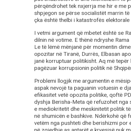
përqëndrohet tek nxjerrja me hir e me pa
shpjegon se përse socialistët marrin të 
çka është thelbi i katastrofës elektorale
I vetmi argument që mbetet është se R
dilnin në votime. E thënë ndryshe Rama 
Le të lëmë mënjanë për momentin dimen
opozitar në Tiranë, Durrës, Elbasan ap
janë korruptuar politikisht. Aq më tepë
pagëzuar korrupsionin politik në Shqipër
Problemi llogjik me argumentin e mësip
aspak nevojë ta paguanin votuesin e dja
efikasitet vetë opozita politike, qoftë 
dyshja Berisha-Meta që refuzohet nga sh
e mediokritetit dhe meskinitetit politik të
në shumicën e bashkive. Ndërkohë që fu
vetëm nga pushteti dhe berishizmi por ed
në zgjedhje as antarët e kryesisë nuk mu