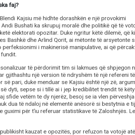
ska faj?
, Blendi Kajsiu më hidhte dorashkën e një provokimi
r Andi Bushati ka skrupuj moralë dhe politikë që të vot
ketë elektorati opozitar. Duke ngritur këtë dilemë, që k
jes Bashkë dhe Arlind Qorit, ai mëtonte të arsyetonte 
 perfeksionimi i makinerisë manipulative, ai që përcak
fundit.
sonalizuar të përdorimit tim si lakmues që shpjegon n
r gjithashtu një version të ndryshëm të një refereni të
 Por së pari, duke menduar se Kajsiu është një zë, argu
 dyti, sepse si i tillë ai i jep kredibilitet trendit të kët
j sfide vetëm te dy njerëz, besoj se ia vlen përveshja
uk dua të ndaloj në elementë anësorë si bestytnia e ti
e guximi për t’iu referuar statistikave të Zaloshnjës. Le
 publikisht kauzat e opozitës, por refuzon ta votojë atë