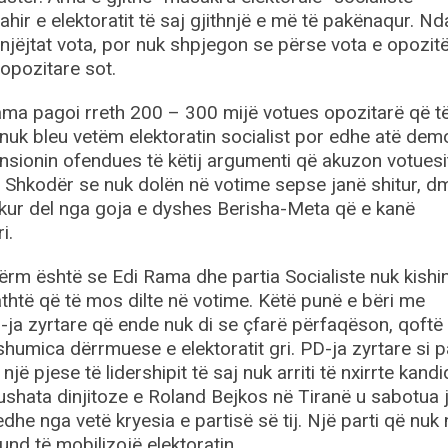
hir e elektoratit të saj gjithnjë e më të pakënaqur. Nd
njëjtat vota, por nuk shpjegon se përse vota e opozitë
 opozitare sot.
ama pagoi rreth 200 – 300 mijë votues opozitarë që 
nuk bleu vetëm elektoratin socialist por edhe atë dem
sionin ofendues të këtij argumenti që akuzon votuesi
o Shkodër se nuk dolën në votime sepse janë shitur, d
r kur del nga goja e dyshes Berisha-Meta që e kanë
i.
ërm është se Edi Rama dhe partia Socialiste nuk kishi
thtë që të mos dilte në votime. Këtë punë e bëri me
PD-ja zyrtare që ende nuk di se çfarë përfaqëson, qoftë
umica dërrmuese e elektoratit gri. PD-ja zyrtare si 
 një pjese të lidershipit të saj nuk arriti të nxirrte kandi
shata dinjitoze e Roland Bejkos në Tiranë u sabotua 
he nga vetë kryesia e partisë së tij. Një parti që nuk 
nd të mobilizojë elektoratin.