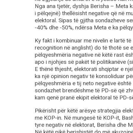
Nga ana tjetër, dyshja Berisha – Meta k
i pëlqejnë) thellësisht negative që në m
elektoral. Sipas të gjitha sondazheve se
-40% dhe -50%, ndërsa Meta e ka pëlqy
Ky fakt i kombinuar me nivelin e lartë t
recognition në anglisht) do të thotë se 
pëlqyeshmëria negative në këtë rast ësh
apo i njohjes së pakët të politikanëve (si
E thënë thjesht, elektorati shqiptar e
ka një opinion negativ të konsoliduar pë
pëlqyeshmëria e tij neto negative është 
sondazhet brendëshme të PD-së që zhv
kam qenë pranë ekipit elektoral të PD-s
Pikërisht për këtë arësye strategjia ele
me KOP-in. Në mungesë të KOP-it, Bashë
tyre negativ në elektorat, Berisha dhe M
Në këtë pikë berishistët do më akuzojn