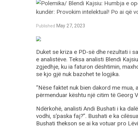
May 27, 2023
Published
Duket se kriza e PD-së dhe rezultati i 
e analistëve. Teksa analisti Blendi Kajsi
zgjedhje, ku ia faturon dështimin, maxho
se kjo gjë nuk bazohet te logjika.
“Nëse faktet nuk bien dakord me mua, aq
përmenduar kështu një citim të Georg Vi
Ndërkohë, analisti Andi Bushati i ka dalë
vodhi, s’paska faj?”. Bushati e ka cilësua
Bushati thekson se ai ka votuar pro Lëvi