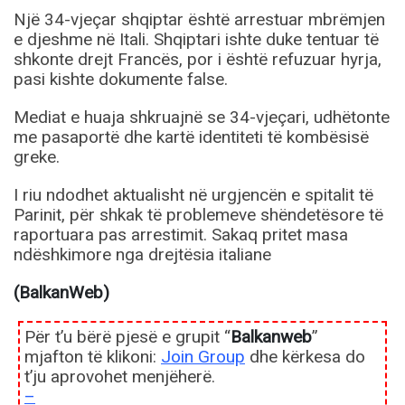
Një 34-vjeçar shqiptar është arrestuar mbrëmjen
e djeshme në Itali. Shqiptari ishte duke tentuar të
shkonte drejt Francës, por i është refuzuar hyrja,
pasi kishte dokumente false.
Mediat e huaja shkruajnë se 34-vjeçari, udhëtonte
me pasaportë dhe kartë identiteti të kombësisë
greke.
I riu ndodhet aktualisht në urgjencën e spitalit të
Parinit, për shkak të problemeve shëndetësore të
raportuara pas arrestimit. Sakaq pritet masa
ndëshkimore nga drejtësia italiane
(BalkanWeb)
Për t’u bërë pjesë e grupit “
Balkanweb
”
mjafton të klikoni:
Join Group
dhe kërkesa do
t’ju aprovohet menjëherë.
–