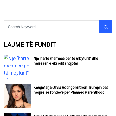
LAJME TË FUNDIT
Një ‘hartë memece për të mbyturit” dhe
harresën e eksodit shqiptar
Këngëtarja Olivia Rodrigo kritikon Trumpin pas
heqjes së fondeve për Planned Parenthood