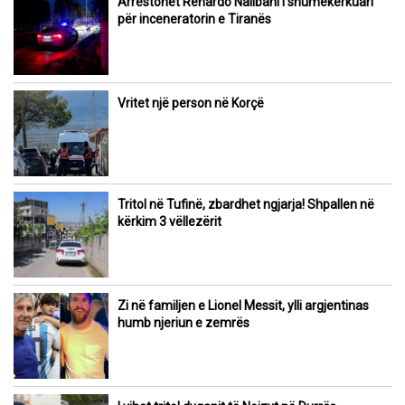
Arrestohet Renardo Nallbani i shumëkërkuari
për inceneratorin e Tiranës
Vritet një person në Korçë
Tritol në Tufinë, zbardhet ngjarja! Shpallen në
kërkim 3 vëllezërit
Zi në familjen e Lionel Messit, ylli argjentinas
humb njeriun e zemrës