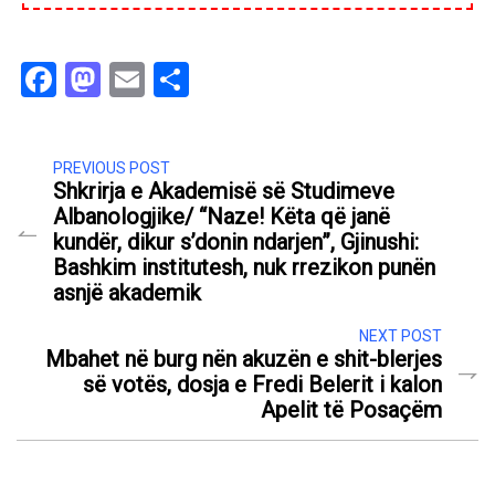
Facebook
Mastodon
Email
Share
PREVIOUS POST
Shkrirja e Akademisë së Studimeve
Albanologjike/ “Naze! Këta që janë
kundër, dikur s’donin ndarjen”, Gjinushi:
Bashkim institutesh, nuk rrezikon punën
asnjë akademik
NEXT POST
Mbahet në burg nën akuzën e shit-blerjes
së votës, dosja e Fredi Belerit i kalon
Apelit të Posaçëm