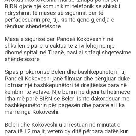
BIRN gjatë një komunikimi telefonik se shkak i
ndryshimit të masës së sigurimit për të
përfaqësuarin prej tij, kishte qenë gjendja e
rënduar shëndetësore.
Masa e sigurisë për Pandeli Kokoveshin në
shkallën e parë, u caktua të zhvillohej në një
dhomë spitali në Tiranë, pasi ai shfaqi shqetësime
shëndetësore.
Sipas prokurorisë Beleri dhe bashkëpunëtori i tij
Pandeli Kokoveshi janë filmuar dhe përgjuar duke
i ofruar një bashkëpunëtori të drejtësisë para në
këmbim të votave. Një burim në dijeni të hetimeve
i tha më parë BIRN se Beleri ishte dakordsuar me
bashkëpunëtorin për pagesën dhe paratë ai i ka
marrë nga Kokoveshi.
Beleri dhe Kokoveshi u arrestuan në minutat e
para të 12 majit, vetëm dy ditë përpara datës kur