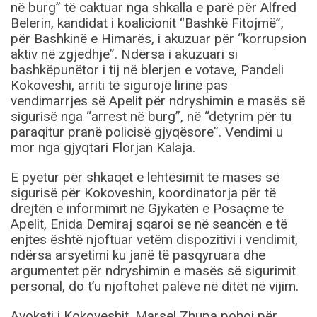
në burg” të caktuar nga shkalla e parë për Alfred
Belerin, kandidat i koalicionit “Bashkë Fitojmë”,
për Bashkinë e Himarës, i akuzuar për “korrupsion
aktiv në zgjedhje”. Ndërsa i akuzuari si
bashkëpunëtor i tij në blerjen e votave, Pandeli
Kokoveshi, arriti të sigurojë lirinë pas
vendimarrjes së Apelit për ndryshimin e masës së
sigurisë nga “arrest në burg”, në “detyrim për tu
paraqitur pranë policisë gjyqësore”. Vendimi u
mor nga gjyqtari Florjan Kalaja.
E pyetur për shkaqet e lehtësimit të masës së
sigurisë për Kokoveshin, koordinatorja për të
drejtën e informimit në Gjykatën e Posaçme të
Apelit, Enida Demiraj sqaroi se në seancën e të
enjtes është njoftuar vetëm dispozitivi i vendimit,
ndërsa arsyetimi ku janë të pasqyruara dhe
argumentet për ndryshimin e masës së sigurimit
personal, do t’u njoftohet palëve në ditët në vijim.
Avokati i Kokoveshit, Marsel Zhupa pohoi për