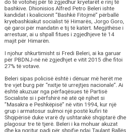
do të votohej për të zgjedhur kryetarët e rinj të
bashkive. Dhionisios Alfred Petro Beleri ishte
kandidat i koalicionit “Bashkë Fitojmë” përballë
kryebashkiakut socialist të Himarës, Jorgo Goro,
që garoi për mandatin e tij të katërt. Megjithëse i
arrestuar, ai u shpall fitues i zgjedhjeve të 14
majit për Himarën.
I njohur shkurtimisht si Fredi Beleri, ai ka garuar
për PBDNJ-në në zgjedhjet e vitit 2015 dhe fitoi
27% të votave.
Beleri sipas policisë është i dënuar më herët me
tre vjet burg për “nxitje të urrejtjes nacionale”. Ai
është akuzuar nga përfaqësues të Partisë
Socialiste si i përfshirë në atë që njihet si
“Masakra e Peshkëpisë” në vitin 1994, kur një
grup i armatosur sulmoi një postë kufiri të
Shqipërisë duke vrarë dy ushtarakë shqiptarë dhe
plagosur tre të tjerë. Beleri i ka mohuar akuzat
dhe ka ngritur padi për shpifje ndaj Taulant Ballës