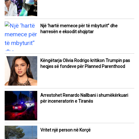
Një ‘hartë memece për të mbyturit” dhe
harresën e eksodit shqiptar
Këngëtarja Olivia Rodrigo kritikon Trumpin pas
heqjes së fondeve për Planned Parenthood
Arrestohet Renardo Nallbani i shumëkërkuari
për inceneratorin e Tiranës
Vritet një person në Korçë