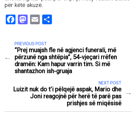
për këtë akuzë.
Facebook
Mastodon
Email
Share
PREVIOUS POST
“Prej muajsh fle në agjenci funerali, më
përzunë nga shtëpia”, 54-vjeçari rrëfen
dramën: Kam hapur varrin tim. Si më
shantazhon ish-gruaja
NEXT POST
Luizit nuk do t’i pëlqejë aspak, Mario dhe
Joni reagojnë për herë të parë pas
prishjes së miqësisë