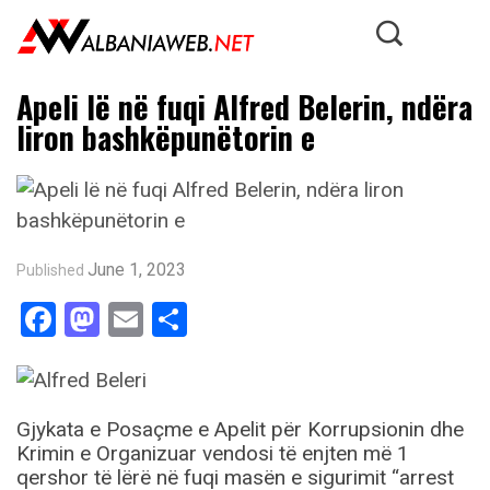
Apeli lë në fuqi Alfred Belerin, ndëra
liron bashkëpunëtorin e
June 1, 2023
Published
Facebook
Mastodon
Email
Share
Gjykata e Posaçme e Apelit për Korrupsionin dhe
Krimin e Organizuar vendosi të enjten më 1
qershor të lërë në fuqi masën e sigurimit “arrest