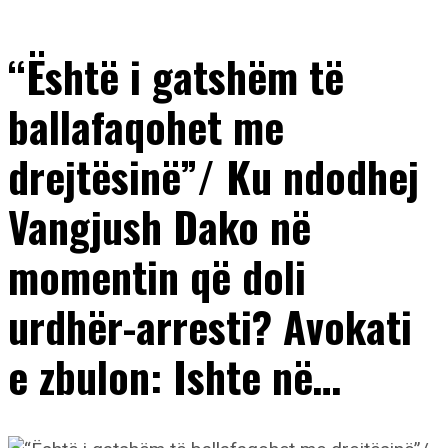
“Është i gatshëm të
ballafaqohet me
drejtësinë”/ Ku ndodhej
Vangjush Dako në
momentin që doli
urdhër-arresti? Avokati
e zbulon: Ishte në…