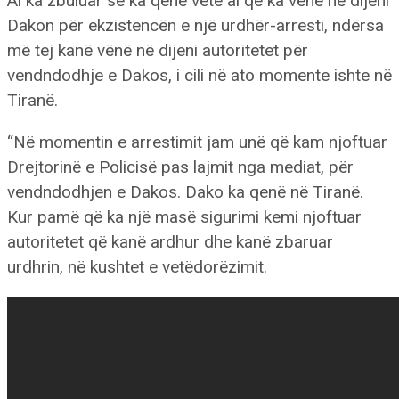
Ai ka zbuluar se ka qenë vetë ai që ka vënë në dijeni
Dakon për ekzistencën e një urdhër-arresti, ndërsa
më tej kanë vënë në dijeni autoritetet për
vendndodhje e Dakos, i cili në ato momente ishte në
Tiranë.
“Në momentin e arrestimit jam unë që kam njoftuar
Drejtorinë e Policisë pas lajmit nga mediat, për
vendndodhjen e Dakos. Dako ka qenë në Tiranë.
Kur pamë që ka një masë sigurimi kemi njoftuar
autoritetet që kanë ardhur dhe kanë zbaruar
urdhrin, në kushtet e vetëdorëzimit.