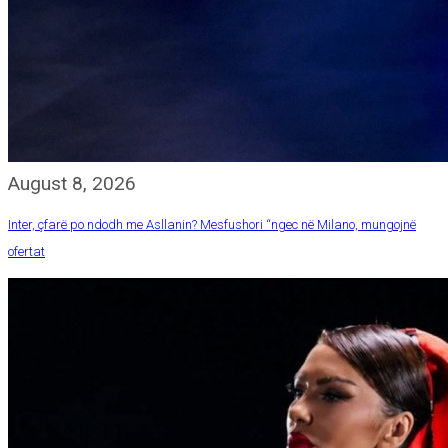
August 8, 2026
Inter, çfarë po ndodh me Asllanin? Mesfushori “ngec në Milano, mungojnë
ofertat