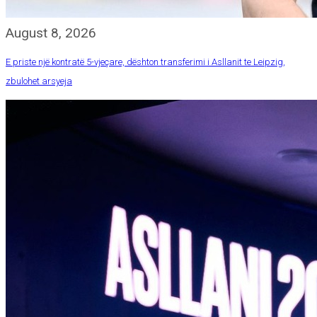
August 8, 2026
E priste një kontratë 5-vjeçare, dështon transferimi i Asllanit te Leipzig,
zbulohet arsyeja