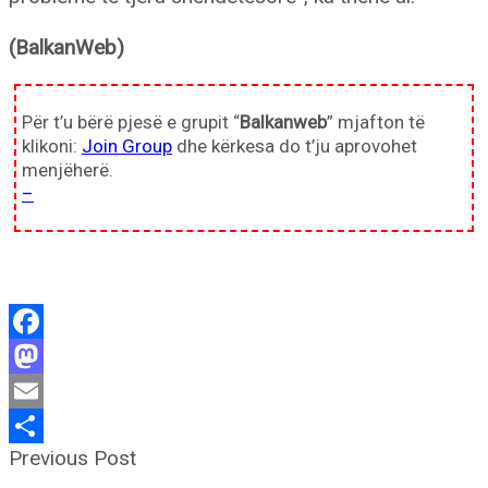
(BalkanWeb)
Për t’u bërë pjesë e grupit “
Balkanweb
” mjafton të
klikoni:
Join Group
dhe kërkesa do t’ju aprovohet
menjëherë.
–
Facebook
Mastodon
Email
Previous Post
Share