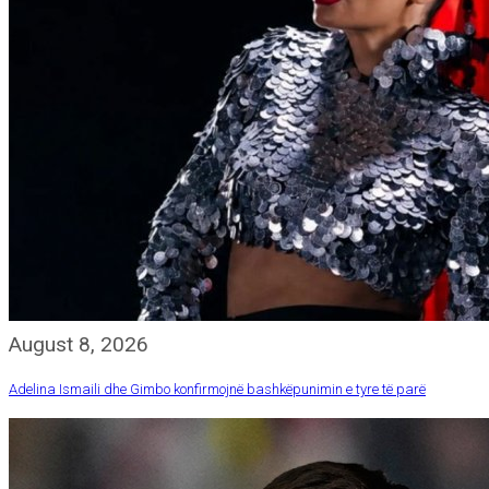
August 8, 2026
Adelina Ismaili dhe Gimbo konfirmojnë bashkëpunimin e tyre të parë