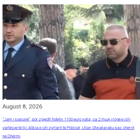
August 8, 2026
“Jam i papunë”, por zgjedh hotelin 1100 euro nata, sa 2 muaj rrogë e ish-
vartësve të tij/ Alibia e ish-zyrtarit të Policisë, Ulian Shpataraku pas sherrit
në Dhërmi