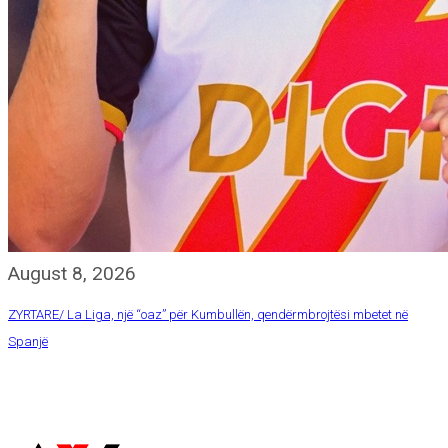
August 8, 2026
ZYRTARE/ La Liga, një “oaz” për Kumbullën, qendërmbrojtësi mbetet në
Spanjë