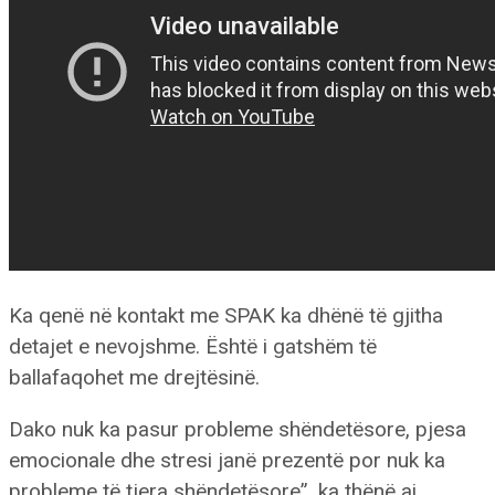
Ka qenë në kontakt me SPAK ka dhënë të gjitha
detajet e nevojshme. Është i gatshëm të
ballafaqohet me drejtësinë.
Dako nuk ka pasur probleme shëndetësore, pjesa
emocionale dhe stresi janë prezentë por nuk ka
probleme të tjera shëndetësore”, ka thënë ai.