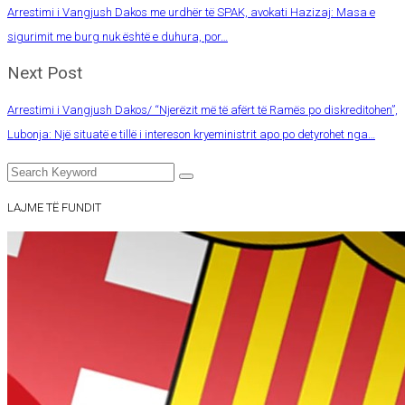
Arrestimi i Vangjush Dakos me urdhër të SPAK, avokati Hazizaj: Masa e
sigurimit me burg nuk është e duhura, por…
Next Post
Arrestimi i Vangjush Dakos/ “Njerëzit më të afërt të Ramës po diskreditohen”,
Lubonja: Një situatë e tillë i intereson kryeministrit apo po detyrohet nga…
LAJME TË FUNDIT