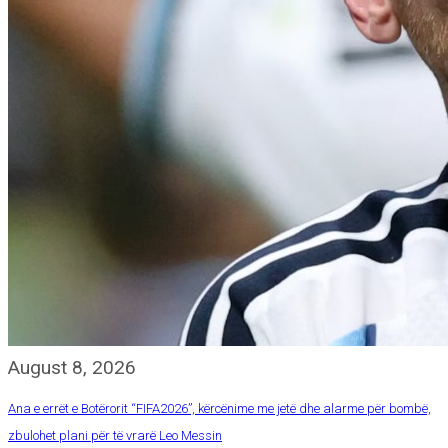
August 8, 2026
Ana e errët e Botërorit “FIFA2026”, kërcënime me jetë dhe alarme për bombë,
zbulohet plani për të vrarë Leo Messin