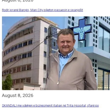
Rodri pranë Barçës, Man.City piketon pasuesin e spanjollit
August 8, 2026
SKANDALI me vdekjen e biznesmenit italian në Trita Hospital, çfarë po