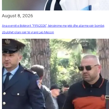
August 8, 2026
Ana e errët e Botërorit “FIFA2026”, kërcënime me jetë dhe alarme për bombë,
zbulohet plani për të vrarë Leo Messin