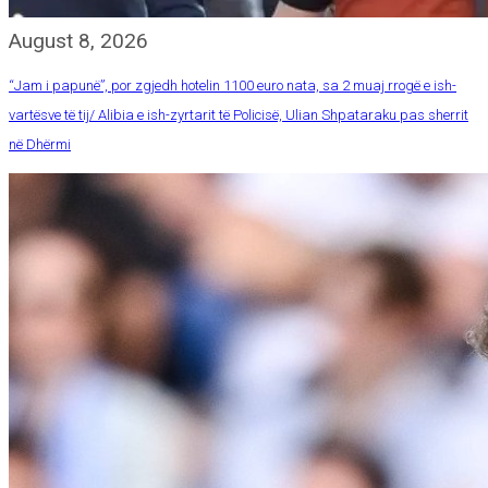
August 8, 2026
“Jam i papunë”, por zgjedh hotelin 1100 euro nata, sa 2 muaj rrogë e ish-
vartësve të tij/ Alibia e ish-zyrtarit të Policisë, Ulian Shpataraku pas sherrit
në Dhërmi