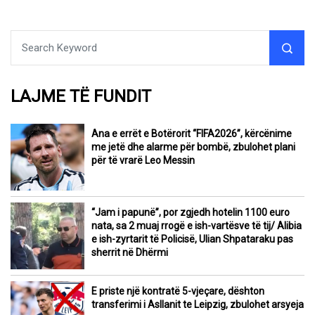
LAJME TË FUNDIT
Ana e errët e Botërorit “FIFA2026”, kërcënime
me jetë dhe alarme për bombë, zbulohet plani
për të vrarë Leo Messin
“Jam i papunë”, por zgjedh hotelin 1100 euro
nata, sa 2 muaj rrogë e ish-vartësve të tij/ Alibia
e ish-zyrtarit të Policisë, Ulian Shpataraku pas
sherrit në Dhërmi
E priste një kontratë 5-vjeçare, dështon
transferimi i Asllanit te Leipzig, zbulohet arsyeja