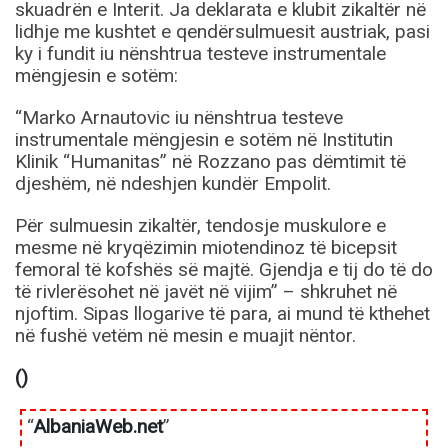
skuadrën e Interit. Ja deklarata e klubit zikaltër në
lidhje me kushtet e qendërsulmuesit austriak, pasi
ky i fundit iu nënshtrua testeve instrumentale
mëngjesin e sotëm:
“Marko Arnautovic iu nënshtrua testeve
instrumentale mëngjesin e sotëm në Institutin
Klinik “Humanitas” në Rozzano pas dëmtimit të
djeshëm, në ndeshjen kundër Empolit.
Për sulmuesin zikaltër, tendosje muskulore e
mesme në kryqëzimin miotendinoz të bicepsit
femoral të kofshës së majtë. Gjendja e tij do të do
të rivlerësohet në javët në vijim” – shkruhet në
njoftim. Sipas llogarive të para, ai mund të kthehet
në fushë vetëm në mesin e muajit nëntor.
()
“
AlbaniaWeb.net
”