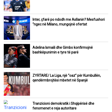
Inter, çfarë po ndodh me Asllanin? Mesfushori
“ngec në Milano, mungojnë ofertat
Adelina Ismaili dhe Gimbo konfirmojnë
bashkëpunimin e tyre të parë
ZYRTARE/ La Liga, një “oaz” për Kumbullën,
qendërmbrojtësi mbetet në Spanjë
Tranzicioni demokratik i Shqipërisë dhe
fenomenet e reja autoritare